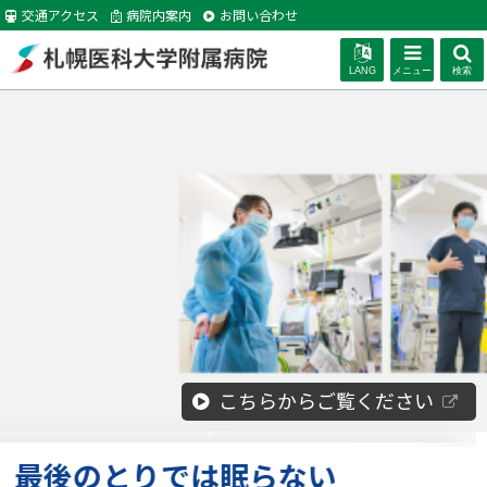
本
交通アクセス
病院内案内
お問い合わせ
文
へ
LANG
メニュー
検索
札幌医科大学附
札
イ
メ
幌
属病院
ー
医
ジ
科
写
大
真
学
集
附
属
札幌医科大学附属病院遠隔ICU支援センターにつ
脊髄損傷に対する再生医療等製品「ステミラック
札幌医科大学附属病院（消化器内科）が診療分野
こちらからご覧ください
詳細へ（大学サイト）
遺伝子診療科
詳細へ
詳細へ
病
外
外
外
外
別拠点病院に指定されました
注」を用いた診療について
いて
部
部
部
部
外
院
最後のとりでは眠らない
サ
サ
サ
サ
部