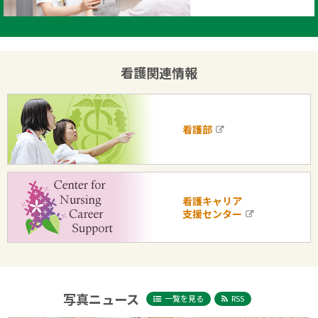
部
サ
イ
ト
看護関連情報
看護部
外
部
サ
イ
ト
看護キャリア
支援センター
外
部
サ
イ
ト
写真ニュース
一覧を見る
RSS