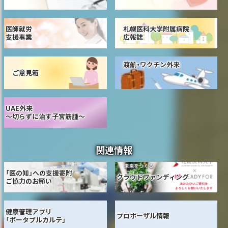
医師就労
札幌医科大学附属病院
支援事業
広報誌
渡航・ワクチン外来
ご意見箱
UAE外来
～切らずに治す子宮筋腫～
関連情報
「医の知」への支援寄附
クラウドファンディング
ご協力のお願い
健康管理アプリ
プロポーザル情報
「ポータブルカルテ」