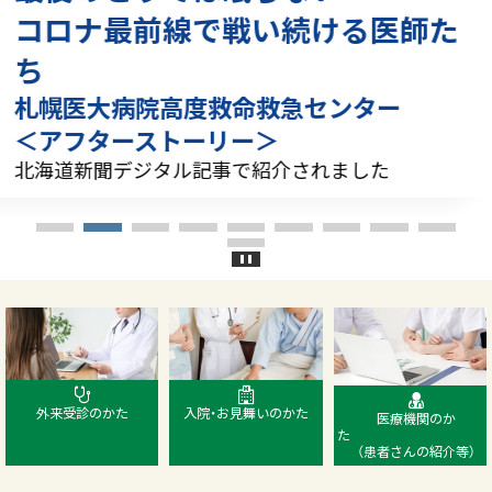
イ
イ
イ
イ
サ
コロナ最前線で戦い続ける医師た
ト
ト
ト
ト
イ
ト
ち
札幌医大病院高度救命救急センター
＜アフターストーリー＞
北海道新聞デジタル記事で紹介されました
対
象
者
外来受診のかた
入院・お見舞いのかた
医療機関のか
別
（患者さんの紹介等）
メ