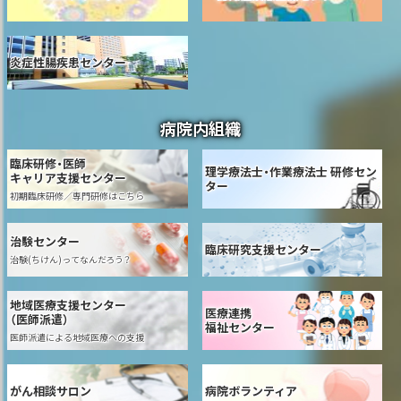
炎症性腸疾患センター
病院内組織
臨床研修・医師
理学療法士・作業療法士 研修セン
キャリア支援センター
ター
初期臨床研修／専門研修はこちら
治験センター
臨床研究支援センター
治験(ちけん)ってなんだろう？
地域医療支援センター
医療連携
（医師派遣）
福祉センター
医師派遣による地域医療への支援
がん相談サロン
病院ボランティア