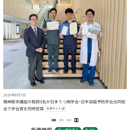
2026年8月7日
2
」
精神医学講座の医師3名が日本うつ病学会・日本自殺予防学会合同総
会で学会賞を同時受賞
大学サイト
新着情報
一覧を見る
RSS