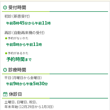
ニ
受付時間
ュ
ー
初診（新患受付）
8
45
11
午前
時
分から午前
時
再診（自動再来機の受付）
予約がないかた
8
11
午前
時から午前
時
予約があるかた
予約時間
まで
診療時間
平日（月曜日から金曜日）
9
5
30
午前
時から午後
時
分
休診日
土曜日、日曜日、祝日、
年末年始（12月29日から1月3日）