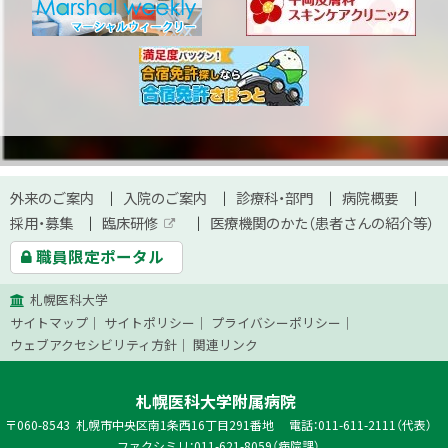
本
サ
外来のご案内
入院のご案内
診療科・部門
病院概要
文
採用・募集
臨床研修
医療機関のかた（患者さんの紹介等）
イ
外
へ
職員限定ポータル
部
ト
サ
イ
札幌医科大学
ト
マ
サイトマップ
サイトポリシー
プライバシーポリシー
ッ
ウェブアクセシビリティ方針
関連リンク
プ
札幌医科大学附属病院
郵
060-8543
札幌市中央区南1条西16丁目291番地
電話：011-611-2111（代表）
便
ファクシミリ：011-621-8059（病院課）