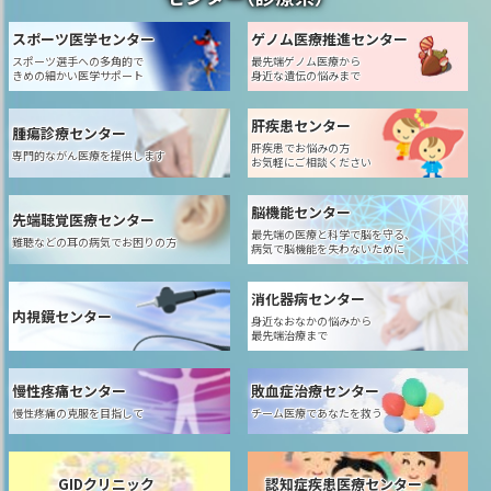
スポーツ医学センター
ゲノム医療推進センター
スポーツ選手への多角的で
最先端ゲノム医療から
きめの細かい医学サポート
身近な遺伝の悩みまで
肝疾患センター
腫瘍診療センター
肝疾患でお悩みの方
専門的ながん医療を提供します
お気軽にご相談ください
脳機能センター
先端聴覚医療センター
最先端の医療と科学で脳を守る、
難聴などの耳の病気でお困りの方
病気で脳機能を失わないために
消化器病センター
内視鏡センター
身近なおなかの悩みから
最先端治療まで
慢性疼痛センター
敗血症治療センター
慢性疼痛の克服を目指して
チーム医療であなたを救う
GIDクリニック
認知症疾患医療センター