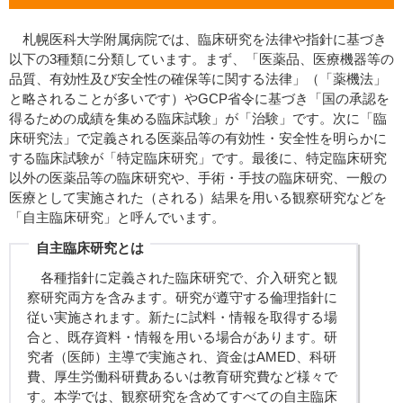
札幌医科大学附属病院では、臨床研究を法律や指針に基づき
以下の3種類に分類しています。まず、「医薬品、医療機器等の
品質、有効性及び安全性の確保等に関する法律」（「薬機法」
と略されることが多いです）やGCP省令に基づき「国の承認を
得るための成績を集める臨床試験」が「治験」です。次に「臨
床研究法」で定義される医薬品等の有効性・安全性を明らかに
する臨床試験が「特定臨床研究」です。最後に、特定臨床研究
以外の医薬品等の臨床研究や、手術・手技の臨床研究、一般の
医療として実施された（される）結果を用いる観察研究などを
「自主臨床研究」と呼んでいます。
自主臨床研究とは
各種指針に定義された臨床研究で、介入研究と観
察研究両方を含みます。研究が遵守する倫理指針に
従い実施されます。新たに試料・情報を取得する場
合と、既存資料・情報を用いる場合があります。研
究者（医師）主導で実施され、資金はAMED、科研
費、厚生労働科研費あるいは教育研究費など様々で
す。本学では、観察研究を含めてすべての自主臨床