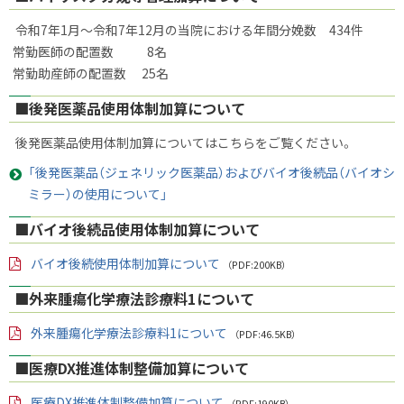
令和7年1月～令和7年12月の当院における年間分娩数 434件
常勤医師の配置数 8名
常勤助産師の配置数 25名
■後発医薬品使用体制加算について
後発医薬品使用体制加算についてはこちらをご覧ください。
「後発医薬品（ジェネリック医薬品）およびバイオ後続品（バイオシ
ミラー）の使用について」
■バイオ後続品使用体制加算について
バイオ後続使用体制加算について
（PDF:200KB）
PD
F
■外来腫瘍化学療法診療料1について
フ
ァ
イ
外来腫瘍化学療法診療料1について
（PDF:46.5KB）
ル
PD
F
■医療DX推進体制整備加算について
フ
ァ
イ
医療DX推進体制整備加算について
（PDF:190KB）