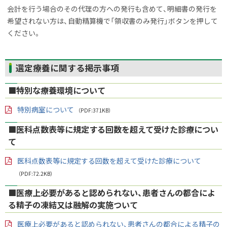
会計を行う場合のその代理の方への発行も含めて、明細書の発行を
希望されない方は、自動精算機で「領収書のみ発行」ボタンを押して
ください。
ト
選定療養に関する掲示事項
ッ
■特別な療養環境について
プ
に
特別病室について
（PDF:371KB）
戻
PD
る
F
■医科点数表等に規定する回数を超えて受けた診療につい
フ
て
ァ
イ
ル
医科点数表等に規定する回数を超えて受けた診療について
PD
（PDF:72.2KB）
F
フ
■医療上必要があると認められない、患者さんの都合によ
ァ
イ
る精子の凍結又は融解の実施ついて
ル
医療上必要があると認められない、患者さんの都合による精子の