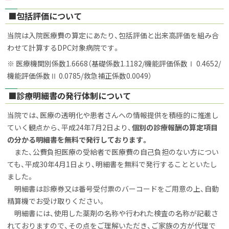
PD
F
■包括評価について
フ
ァ
イ
当院は入院医療費の算定にあたり、包括評価と出来高評価を組み合
ル
わせて計算するDPC対象病院です。
※ 医療機関別係数1.6668（基礎係数1.1182/機能評価係数Ⅰ 0.4652/
機能評価係数Ⅱ 0.0785/救急補正係数0.0049）
■診療明細書の発行体制について
当院では、医療の透明化や患者さんへの情報提供を積極的に推進し
ていく観点から、平成24年7月2日より、
個別の診療報酬の算定項目
の分かる明細書を無料で発行しております。
また、公費負担医療の受給者で医療費の自己負担のない方につい
ても、平成30年4月1日より、明細書を無料で発行することといたし
ました。
明細書は診療券又は番号受付票のバーコードをご用意の上、自動
精算機でお受け取りください。
明細書には、使用した薬剤の名称や行われた検査の名称が記載さ
れておりますので、その点をご理解いただき、ご家族の方が代理で