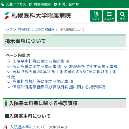
本
交通アクセス
病院内案内
お問い合わせ
文
へ
LANG
メニュー
検索
札幌医科大学附
現
トップ
病院概要
当院の取組み
掲示事項について
在
位
掲示事項について
属病院
置
の
ページ内目次
階
入院基本料等に関する掲示事項
層
選定療養に関する掲示事項
施設基準に関する掲示事項
医科点数表第2章第10部手術の通則の5及び6に掲げる手術
件数
療養担当規則等に関する掲示事項
保険外併用療養費及び保険外負担に関する掲示事項
入院基本料等に関する掲示事項
■入院基本料について
入院基本料について
（PDF:54.6KB）