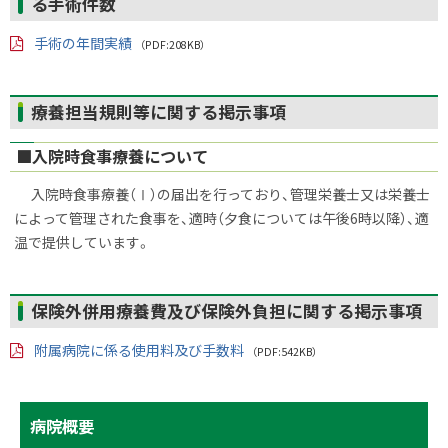
る手術件数
ッ
ル
プ
手術の年間実績
（PDF:208KB）
に
PD
戻
F
フ
る
ァ
ト
療養担当規則等に関する掲示事項
イ
ッ
ル
■入院時食事療養について
プ
に
入院時食事療養（Ⅰ）の届出を行っており、管理栄養士又は栄養士
戻
によって管理された食事を、適時（夕食については午後6時以降）、適
る
温で提供しています。
ト
保険外併用療養費及び保険外負担に関する掲示事項
ッ
附属病院に係る使用料及び手数料
プ
（PDF:542KB）
PD
に
F
フ
戻
ァ
サ
ト
病院概要
る
イ
ッ
ル