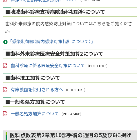
ル
PD
F
■地域歯科診療支援病院歯科初診料について
フ
ァ
イ
歯科外来診療の院内感染防止対策についてはこちらをご覧くださ
ル
い。
「感染制御部（院内感染対策指針について）」
■歯科外来診療医療安全対策加算2について
歯科診療に係る医療安全対策について
（PDF:116KB）
PD
F
■歯科技工加算について
フ
ァ
イ
有床義歯を使用される方へ
（PDF:108KB）
ル
PD
F
■一般名処方加算について
フ
ァ
イ
一般名処方加算について
（PDF:474KB）
ル
PD
F
フ
ァ
ト
医科点数表第2章第10部手術の通則の5及び6に掲げ
イ