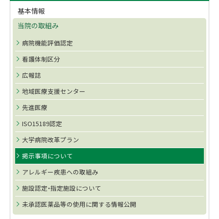
イ
プ
基本情報
ド
に
当院の取組み
戻
・
る
病院機能評価認定
メ
看護体制区分
ニ
広報誌
ュ
地域医療支援センター
ー
先進医療
ISO15189認定
大学病院改革プラン
掲示事項について
アレルギー疾患への取組み
施設認定・指定施設について
未承認医薬品等の使用に関する情報公開