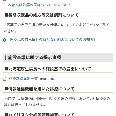
PD
凍結又は融解の実施ついて
（PDF:130KB）
F
フ
■長期収載品の処方等又は調剤について
ァ
イ
ル
「医薬品の自己負担の新たな仕組みについてのお知らせ」をご覧く
ださい。
「医薬品の自己負担の新たな仕組みについてのお知らせ」
ト
施設基準に関する掲示事項
ッ
■北海道厚生局長への施設基準の届出について
プ
に
施設基準届出一覧
（PDF:514KB）
戻
PD
る
F
■情報通信機器を用いた診療について
フ
ァ
イ
当院では、情報通信機器を用いた診療の初診において、向精神薬の
ル
処方は行っておりません。
■ハイリスク分娩等管理加算について