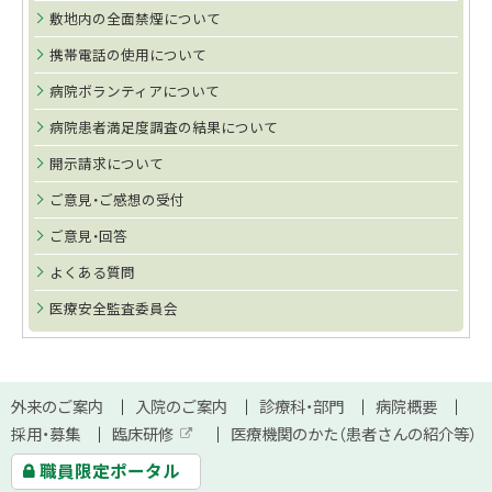
敷地内の全面禁煙について
携帯電話の使用について
病院ボランティアについて
病院患者満足度調査の結果について
開示請求について
ご意見・ご感想の受付
ご意見・回答
よくある質問
医療安全監査委員会
本
サ
外来のご案内
入院のご案内
診療科・部門
病院概要
文
採用・募集
臨床研修
医療機関のかた（患者さんの紹介等）
イ
外
へ
職員限定ポータル
部
サ