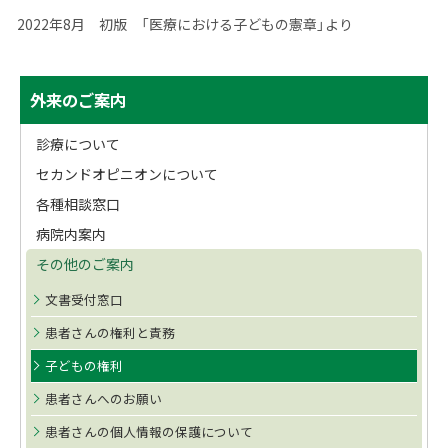
2022年8月 初版 「医療における子どもの憲章」より
サ
ト
外来のご案内
ッ
イ
プ
診療について
ド
に
セカンドオピニオンについて
戻
・
各種相談窓口
る
メ
病院内案内
その他のご案内
ニ
文書受付窓口
ュ
患者さんの権利と責務
ー
子どもの権利
患者さんへのお願い
患者さんの個人情報の保護について