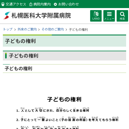
本
交通アクセス
病院内案内
お問い合わせ
文
へ
LANG
メニュー
検索
札幌医科大学附
現
トップ
外来のご案内
その他のご案内
子どもの権利
在
位
子どもの権利
属病院
置
の
ページ内目次
子どもの権利
階
子どもの権利
層
子どもの権利