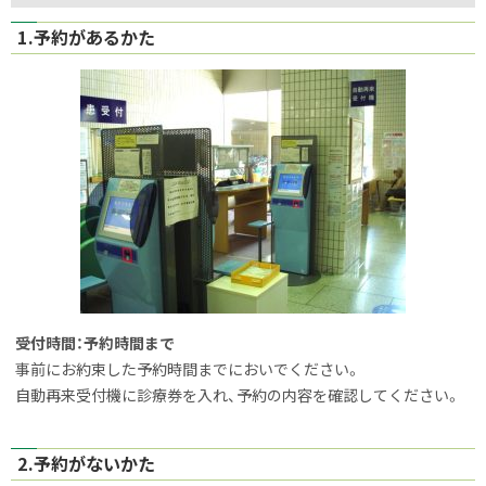
ッ
1.予約があるかた
プ
に
戻
る
受付時間：予約時間まで
事前にお約束した予約時間までにおいでください。
自動再来受付機に診療券を入れ、予約の内容を確認してください。
2.予約がないかた