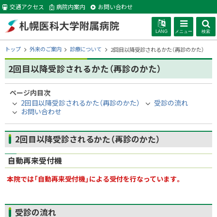
本
交通アクセス
病院内案内
お問い合わせ
文
へ
LANG
メニュー
検索
札幌医科大学附
現
トップ
外来のご案内
診療について
2回目以降受診されるかた（再診のかた）
在
位
2回目以降受診されるかた（再診のかた）
属病院
置
の
ページ内目次
階
2回目以降受診されるかた（再診のかた）
受診の流れ
層
お問い合わせ
2回目以降受診されるかた（再診のかた）
自動再来受付機
本院では「自動再来受付機」による受付を行なっています。
ト
受診の流れ