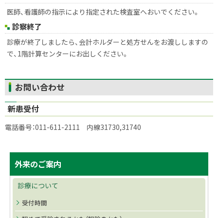
医師、看護師の指示により指定された検査室へおいでください。
診察終了
診療が終了しましたら、会計ホルダーと処方せんをお渡ししますの
で、1階計算センターにお出しください。
ト
お問い合わせ
ッ
新患受付
プ
に
電話番号：011-611-2111 内線31730,31740
戻
る
サ
ト
外来のご案内
ッ
イ
プ
診療について
ド
に
受付時間
戻
・
る