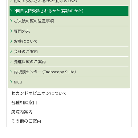
初めて受診されるかた（初診のかた）
メ
2回目以降受診されるかた（再診のかた）
ニ
ご来院の際の注意事項
ュ
専門外来
ー
お薬について
会計のご案内
先進医療のご案内
内視鏡センター（Endoscopy Suite）
NICU
セカンドオピニオンについて
各種相談窓口
病院内案内
その他のご案内