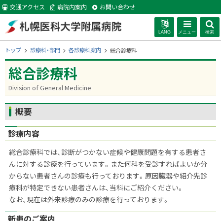
本
交通アクセス
病院内案内
お問い合わせ
文
へ
LANG
メニュー
検索
札幌医科大学附
現
トップ
診療科・部門
各診療科案内
総合診療科
在
位
総合診療科
属病院
置
の
Division of General Medicine
階
層
ページ内目次
概要
概要
診療内容
総合診療科では、診断がつかない症候や健康問題を有する患者さ
んに対する診療を行っています。また何科を受診すればよいか分
からない患者さんの診療も行っております。原因臓器や紹介先診
療科が特定できない患者さんは、当科にご紹介ください。
なお、現在は外来診療のみの診療を行っております。
新患のご案内