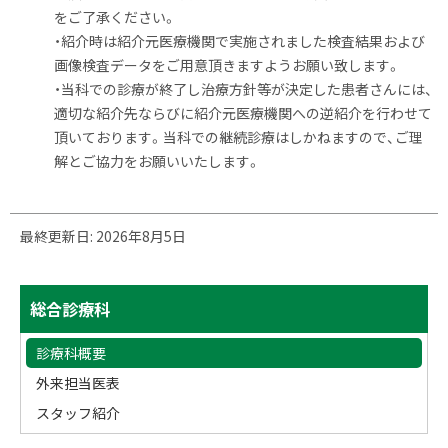
をご了承ください。
・紹介時は紹介元医療機関で実施されました検査結果および
画像検査データをご用意頂きますようお願い致します。
・当科での診療が終了し治療方針等が決定した患者さんには、
適切な紹介先ならびに紹介元医療機関への逆紹介を行わせて
頂いております。当科での継続診療はしかねますので、ご理
解とご協力をお願いいたします。
ト
最終更新日:
2026年8月5日
ッ
プ
サ
に
総合診療科
戻
イ
る
診療科概要
ド
外来担当医表
・
スタッフ紹介
メ