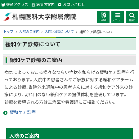
本
交通アクセス
病院内案内
お問い合わせ
文
へ
LANG
メニュー
検索
札幌医科大学附
現
トップ
入院のご案内
入院、退院について
緩和ケア診療について
在
位
緩和ケア診療について
属病院
置
の
ページ内目次
緩和ケア診療のご案内
階
緩和ケア診療のご案内
層
病気によっておこる様々なつらい症状を和らげる緩和ケア診療を行
っております。入院中の患者さんやご家族に対する緩和ケアチーム
による診療、当院外来通院中の患者さんに対する緩和ケア外来の診
療により、切れ目のない緩和ケアの提供体制を整備しています。
診療を希望される方は主治医や看護師にご相談ください。
緩和ケア診療
サ
ト
入院のご案内