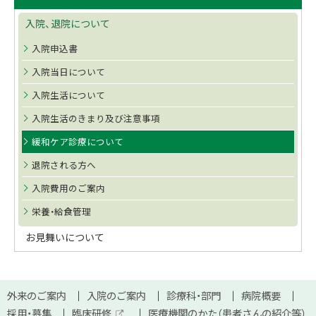
ッ
イ
プ
入院、退院について
ド
に
入院申込書
戻
・
る
入院当日について
メ
入院生活について
ニ
入院生活のきまり及び注意事項
ュ
緩和ケア診療について
ー
退院される方へ
入院費用のご案内
栄養・給食管理
お見舞いについて
本
サ
外来のご案内
入院のご案内
診療科・部門
病院概要
文
採用・募集
臨床研修
医療機関のかた（患者さんの紹介等）