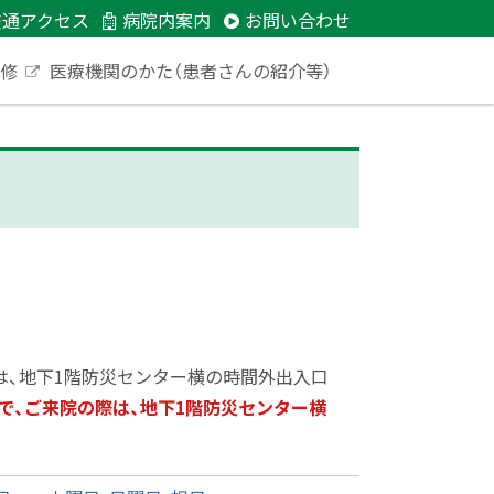
交通アクセス
病院内案内
お問い合わせ
研修
医療機関のかた（患者さんの紹介等）
外
部
サ
イ
ト
は、地下1階防災センター横の時間外出入口
で、ご来院の際は、地下1階防災センター横