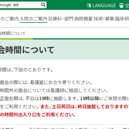
検
LANGUAGE
索
臨床
来のご案内
入院のご案内
診療科・部門
病院概要
採用・募集
会時間について
会時間について
時間は、下記のとおりです。
面会の際には、看護室にお立ち寄りください。
時間外の面会については看護師に相談してください。
正面玄関は、平日は
19時
に施錠します。
19時以降
にご来院の際
をご利用ください。
また、土日祝日は、終日施錠しておりますの
の時間外出入り口をご利用ください
。