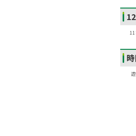
戻
ト
る
1
ッ
プ
11
に
戻
ト
る
時
ッ
プ
遊
に
戻
る