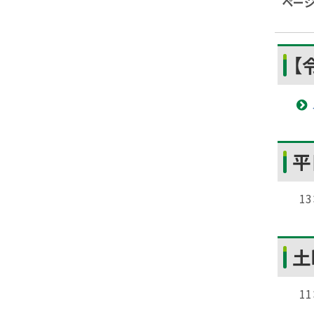
ペー
ト
ッ
プ
【
へ
戻
る
ト
平
ッ
プ
13
に
戻
ト
る
土
ッ
プ
11
に