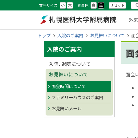
本
本
設
検
文字サイズ
背景色
リセット
小
大
白
黒
文
文
メ
定
索
外
へ
へ
ニ
メ
戻
札幌医科大学附属
現
トップ
入院のご案内
お見舞いについて
面
ニ
る
ュ
在
サ
ュ
メ
病院
入院のご案内
面
位
ー
ー
ニ
イ
置
入院、退院について
へ
ュ
ド
の
ー
お見舞いについて
面会
へ
階
・
面会時間について
戻
層
メ
ファミリーハウスのご案内
る
ペ
お見舞いメール
ニ
ー
ュ
ジ
の
ー