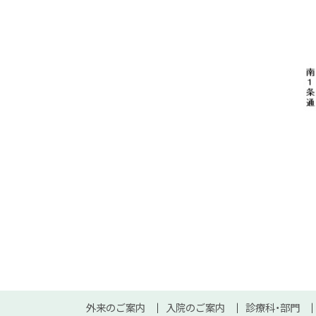
ト
ッ
本
サ
外来のご案内
入院のご案内
診療科・部門
プ