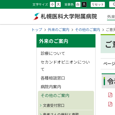
本
本
設
検
文字サイズ
背景色
リセット
小
大
白
黒
文
文
メ
定
索
外
へ
へ
ニ
メ
戻
札幌医科大学附属
現
トップ
外来のご案内
その他のご案内
ご意
ニ
る
ュ
在
サ
ュ
メ
病院
外来のご案内
ご
位
ー
ー
ニ
イ
置
診療について
へ
ュ
ド
の
ー
セカンドオピニオンについ
ペー
へ
階
て
・
戻
層
各種相談窓口
令
メ
る
病院内案内
ペ
ニ
その他のご案内
ー
PD
ュ
ジ
F
文書受付窓口
フ
PD
の
ァ
ー
F
患者さんの権利と責務