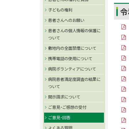
イ
フ
ト
ト
ル
ァ
令
子どもの権利
ッ
イ
ッ
ル
プ
患者さんへのお願い
プ
へ
患者さんの個人情報の保護に
に
PD
戻
ついて
F
戻
フ
PD
る
る
ァ
敷地内の全面禁煙について
F
イ
フ
PD
ル
ァ
携帯電話の使用について
F
イ
フ
PD
ル
ァ
病院ボランティアについて
F
イ
フ
PD
ル
ァ
病院患者満足度調査の結果に
F
イ
フ
PD
ついて
ル
ァ
F
イ
フ
PD
開示請求について
ル
ァ
F
イ
フ
PD
ご意見・ご感想の受付
ル
ァ
F
イ
フ
PD
ご意見・回答
ル
ァ
F
イ
フ
PD
よくある質問
ル