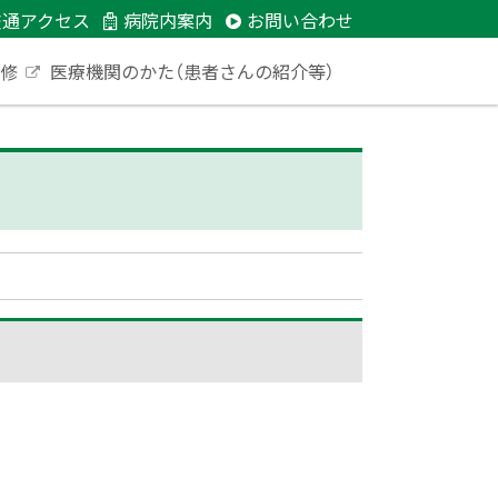
交通アクセス
病院内案内
お問い合わせ
研修
医療機関のかた（患者さんの紹介等）
外
部
サ
イ
ト