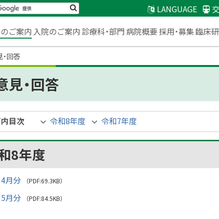
検
LANGUAGE
索
臨床
来のご案内
入院のご案内
診療科・部門
病院概要
採用・募集
見・回答
意見・回答
ジ内目次
令和8年度
令和7年度
和8年度
4月分
（PDF:69.3KB）
5月分
（PDF:84.5KB）