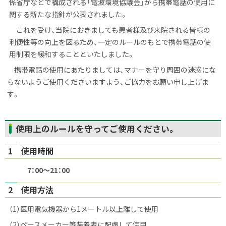
係省庁などで構成される「電波環境協議会」から携帯電話の使用に
関する新たな指針が公表されました。
これを受け、当院におきましても患者様及び来院される皆様の
利便性等の向上を図るため、一定のルールのもとで携帯電話の使
用制限を緩和することといたしました。
携帯電話の使用にあたりましては、マナーを守り周囲の迷惑にな
らないようご使用くださいますよう、ご協力をお願い申し上げま
す。
ト
使用上のルールを守ってご使用ください。
ッ
1 使用時間
プ
に
7：00～21：00
戻
る
2 使用方法
（1）医用電気機器から1メートル以上離して使用
（2）ペースメーカー等装着者に配慮して使用