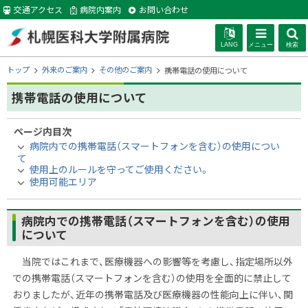
本
交通アクセス
病院内案内
お問い合わせ
文
へ
LANG
メニュー
検索
札幌医科大学附
現
トップ
外来のご案内
その他のご案内
携帯電話の使用について
在
位
携帯電話の使用について
属病院
置
の
ページ内目次
階
病院内での携帯電話（スマートフォンを含む）の使用につい
層
て
使用上のルールを守ってご使用ください。
使用可能エリア
病院内での携帯電話（スマートフォンを含む）の使用
について
当院ではこれまで、医療機器への影響等を考慮し、指定場所以外
での携帯電話（スマートフォンを含む）の使用を全面的に禁止して
おりましたが、近年の携帯電話及び医療機器の性能向上に伴い、関