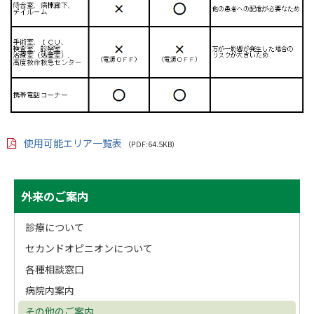
使用可能エリア一覧表
（PDF:64.5KB）
PD
F
フ
ァ
サ
ト
外来のご案内
イ
ッ
ル
イ
プ
診療について
ド
に
セカンドオピニオンについて
戻
・
各種相談窓口
る
メ
病院内案内
その他のご案内