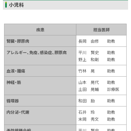
ト
小児科
ッ
プ
に
疾患
担当医師
戻
る
腎臓・膠原病
長岡 由修 助教
アレルギー、免疫、感染症、膠原病
平川 賢史 助教
野上 和剛 助教
血液・腫瘍
竹林 晃 助教
神経・筋
山本 晃代 助教
土田 晃輔 診療医
循環器
和田 励 助教
内分泌・代謝
石井 玲 助教
末岡 秀文 助教
予防接種全般
平川 賢史 助教