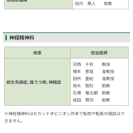
垣内 晃人 助教
ト
神経精神科
ッ
プ
疾患
担当医師
に
河西 千秋 教授
戻
橋本 恵理 准教授
る
田所 重紀 准教授
統合失調症、躁うつ病、神経症
柏木 智則 助教
石橋 竜太朗 助教
成田 賢司 助教
※神経精神科はセカンドオピニオン外来で転院や転医の相談はで
きません。