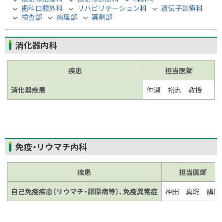
歯科口腔外科
リハビリテーション科
遺伝子診療科
検査部
病理部
薬剤部
消化器内科
疾患
担当医師
消化器疾患
仲瀬 裕志 教授
ト
免疫・リウマチ内科
ッ
プ
疾患
担当医師
に
自己免疫疾患（リウマチ・膠原病等）、免疫異常症
神田 真聡 講師
戻
る