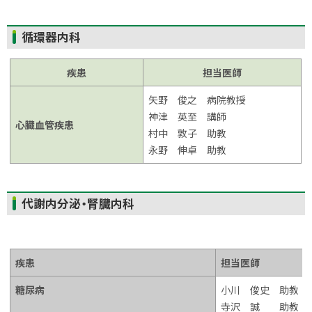
ト
循環器内科
ッ
プ
疾患
担当医師
に
矢野 俊之 病院教授
戻
神津 英至 講師
る
心臓血管疾患
村中 敦子 助教
永野 伸卓 助教
ト
代謝内分泌・腎臓内科
ッ
プ
に
疾患
担当医師
戻
る
糖尿病
小川 俊史 助教
寺沢 誠 助教