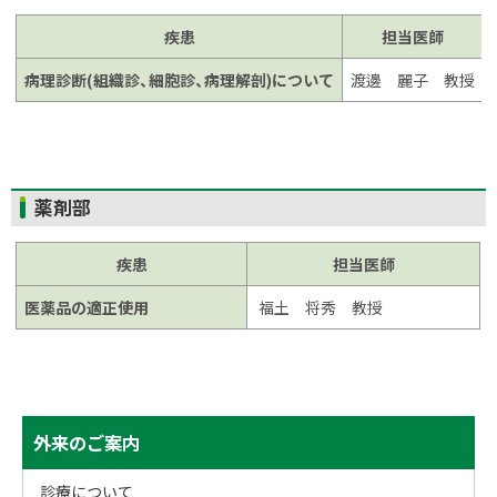
ッ
プ
疾患
担当医師
に
病理診断(組織診、細胞診、病理解剖)について
渡邊 麗子 教授
戻
る
ト
薬剤部
ッ
プ
疾患
担当医師
に
医薬品の適正使用
福土 将秀 教授
戻
る
サ
ト
外来のご案内
ッ
イ
プ
診療について