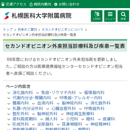
本
交通アクセス
病院内案内
お問い合わせ
文
へ
LANG
メニュー
検索
札幌医科大学附
現
トップ
外来のご案内
セカンドオピニオンについて
在
セカンドオピニオン外来担当診療科及び疾患一覧表
位
属病院
セカンドオピニオン外来担当診療科及び疾患一覧表
置
の
階
R8年度におけるセカンドオピニオン外来担当医を更新しまし
層
た。ご相談の方は医療連携福祉センターセカンドオピニオン担当
者へ直接ご相談ください。
ページ内目次
消化器内科
免疫・リウマチ内科
循環器内科
代謝内分泌・腎臓内科
呼吸器・アレルギー内科
腫瘍内科
血液内科
脳神経内科
消化器外科
乳腺・内分泌外科
心臓血管外科
呼吸器外科
整形外科
脳神経外科
神経再生医療科
産科周産期科
婦人科
小児科
眼科
皮膚科
形成外科
泌尿器科
耳鼻咽喉科
神経精神科
放射線治療科
放射線診断科
麻酔科