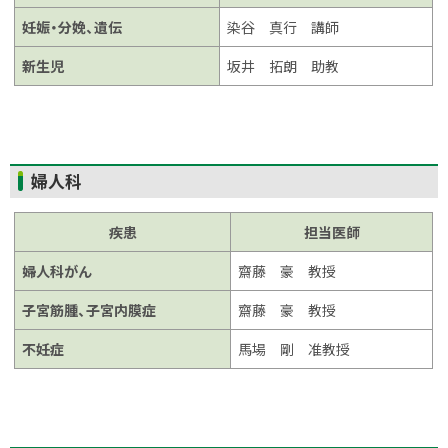
に
妊娠・分娩、遺伝
染谷 真行 講師
戻
る
新生児
坂井 拓朗 助教
ト
婦人科
ッ
プ
疾患
担当医師
に
婦人科がん
齋藤 豪 教授
戻
る
子宮筋腫、子宮内膜症
齋藤 豪 教授
不妊症
馬場 剛 准教授