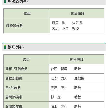
呼吸器外科
ッ
プ
疾患
担当医師
に
渡辺 敦 病院長
戻
呼吸器疾患
宮島 正博 教授
る
ト
整形外科
ッ
プ
疾患
担当医師
に
脊椎・脊髄疾患
森田 智慶 助教
戻
る
骨軟部腫瘍
江森 誠人 准教授
手・肘疾患
高島 健一 助教
肩関節疾患
杉 憲 助教
股関節疾患
清水 淳也 助教