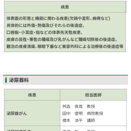
プ
疾患
に
体表面の形態と機能に関わる疾患(欠損や変形、麻痺など)
戻
具体的には外傷・熱傷及びそれらの後遺症、
る
口唇裂・小耳症・指などの体表先天性疾患、
皮膚の良性・悪性の腫瘍及び乳がんなど腫瘍切除後の後遺症、
難治の皮膚潰瘍、眼瞼下垂など美容外科による治療後の後遺症等
ト
泌尿器科
ッ
プ
疾患
担当医師
に
舛森 直哉 教授
戻
泌尿器がん
田中 俊明 病院教授
る
橋本 浩平 講師