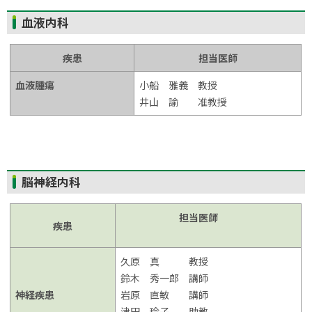
ト
血液内科
ッ
プ
疾患
担当医師
に
血液腫瘍
小船 雅義 教授
戻
井山 諭 准教授
る
ト
脳神経内科
ッ
プ
担当医師
疾患
に
戻
久原 真 教授
る
鈴木 秀一郎 講師
神経疾患
岩原 直敏 講師
津田 玲子 助教