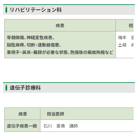
ト
リハビリテーション科
ッ
プ
疾患
担当
に
脊髄損傷、神経変性疾患、
梅本 安
戻
脳性麻痺、切断・運動器傷害、
土岐 め
る
車椅子・装具・義肢が必要な状態、熱傷後の瘢痕拘縮など
ト
遺伝子診療科
ッ
プ
に
疾患
担当医
戻
る
遺伝子疾患一般
石川 亜貴 講師