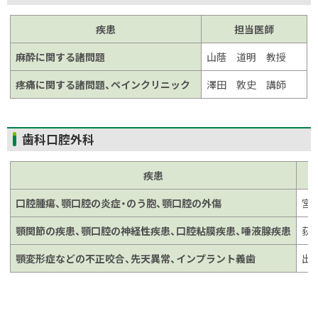
ッ
プ
疾患
担当医師
に
麻酔に関する諸問題
山蔭 道明 教授
戻
る
疼痛に関する諸問題、ペインクリニック
澤田 敦史 講師
ト
歯科口腔外科
ッ
プ
疾患
に
口腔腫瘍、顎口腔の炎症・のう胞、顎口腔の外傷
宮
戻
る
顎関節の疾患、顎口腔の神経性疾患、口腔粘膜疾患、唾液腺疾患
荻
顎変形症などの不正咬合、先天異常、インプラント義歯
出