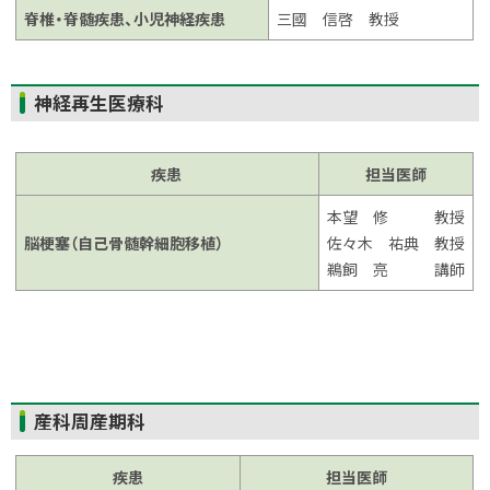
脊椎・脊髄疾患、小児神経疾患
三國 信啓 教授
ト
神経再生医療科
ッ
プ
疾患
担当医師
に
戻
本望 修 教授
る
脳梗塞（自己骨髄幹細胞移植）
佐々木 祐典 教授
鵜飼 亮 講師
ト
産科周産期科
ッ
プ
疾患
担当医師