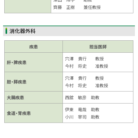
齊藤 正樹 兼任教授
ト
消化器外科
ッ
プ
疾患
担当医師
に
穴澤 貴行 教授
戻
肝・脾疾患
今村 将史 准教授
る
穴澤 貴行 教授
胆・膵疾患
今村 将史 准教授
大腸疾患
西舘 敏彦 助教
伊東 竜哉 助教
食道・胃疾患
小川 宰司 助教