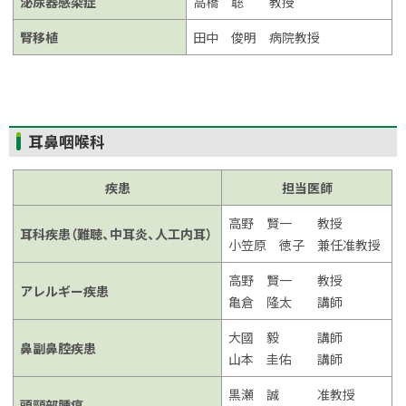
泌尿器感染症
高橋 聡 教授
腎移植
田中 俊明 病院教授
ト
耳鼻咽喉科
ッ
プ
疾患
担当医師
に
高野 賢一 教授
戻
耳科疾患（難聴、中耳炎、人工内耳）
小笠原 徳子 兼任准教授
る
高野 賢一 教授
アレルギー疾患
亀倉 隆太 講師
大國 毅 講師
鼻副鼻腔疾患
山本 圭佑 講師
黒瀬 誠 准教授
頭頸部腫瘍