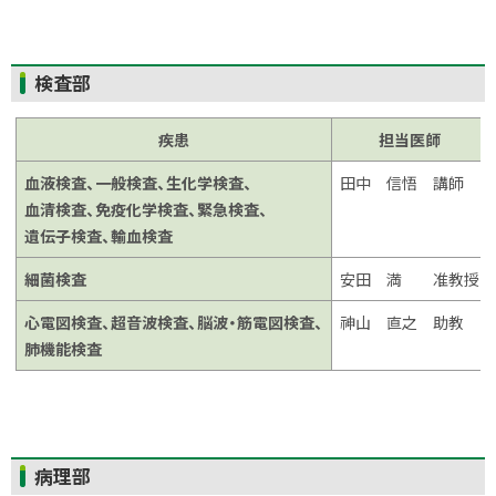
ト
検査部
ッ
プ
疾患
担当医師
に
血液検査、一般検査、生化学検査、
田中 信悟 講師
戻
血清検査、免疫化学検査、緊急検査、
る
遺伝子検査、輸血検査
細菌検査
安田 満 准教授
心電図検査、超音波検査、脳波・筋電図検査、
神山 直之 助教
肺機能検査
ト
病理部