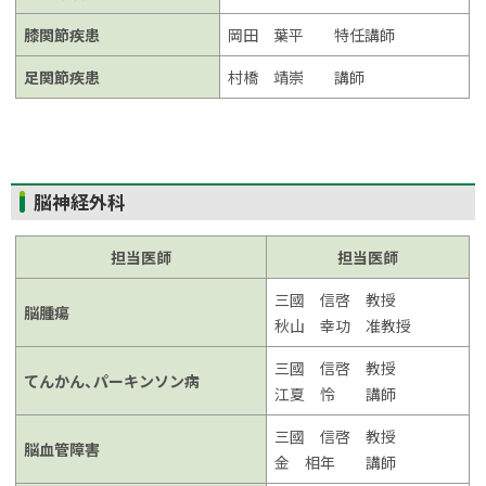
膝関節疾患
岡田 葉平 特任講師
足関節疾患
村橋 靖崇 講師
ト
脳神経外科
ッ
プ
担当医師
担当医師
に
三國 信啓 教授
戻
脳腫瘍
秋山 幸功 准教授
る
三國 信啓 教授
てんかん、パーキンソン病
江夏 怜 講師
三國 信啓 教授
脳血管障害
金 相年 講師