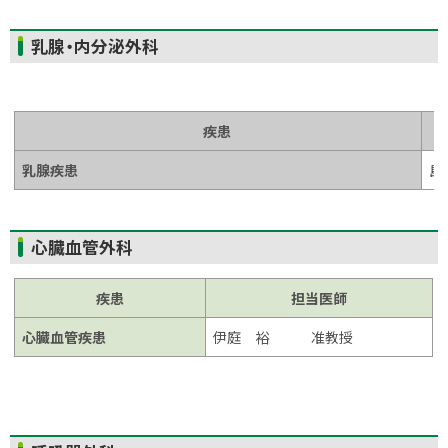
ト
乳腺・内分泌外科
ッ
プ
に
疾患
戻
る
乳腺疾患
ト
心臓血管外科
ッ
プ
疾患
担当医師
に
心臓血管疾患
伊庭 裕 准教授
戻
る
ト