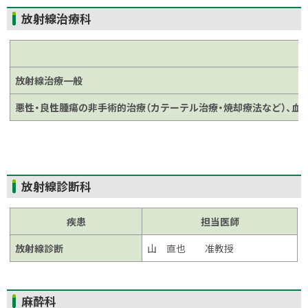
ト
放射線治療科
ッ
プ
に
放射線治療一般
戻
る
悪性・良性腫瘍の非手術的治療（カテーテル治療・焼却療法など）、血
ト
放射線診断科
ッ
プ
疾患
担当医師
に
放射線診断
山 直也 准教授
戻
る
ト
麻酔科