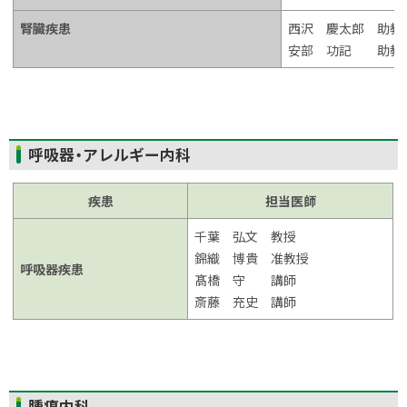
腎臓疾患
西沢 慶太郎 助教
安部 功記 助教
ト
呼吸器・アレルギー内科
ッ
プ
疾患
担当医師
に
千葉 弘文 教授
戻
錦織 博貴 准教授
る
呼吸器疾患
髙橋 守 講師
斎藤 充史 講師
ト
腫瘍内科