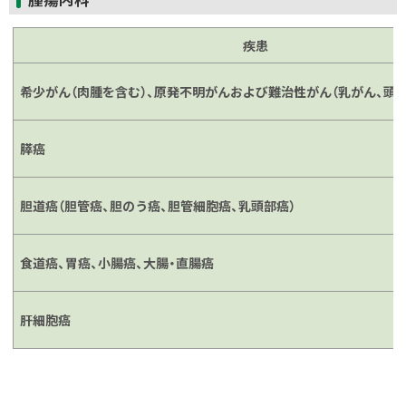
ッ
プ
疾患
に
戻
希少がん（肉腫を含む）、原発不明がんおよび難治性がん（乳がん、頭
る
膵癌
胆道癌（胆管癌、胆のう癌、胆管細胞癌、乳頭部癌）
食道癌、胃癌、小腸癌、大腸・直腸癌
肝細胞癌