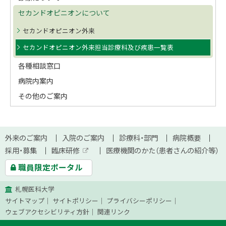
ド
に
セカンドオピニオンについて
戻
・
る
セカンドオピニオン外来
メ
セカンドオピニオン外来担当診療科及び疾患一覧表
ニ
各種相談窓口
ュ
病院内案内
ー
その他のご案内
本
サ
外来のご案内
入院のご案内
診療科・部門
病院概要
文
採用・募集
臨床研修
医療機関のかた（患者さんの紹介等）
イ
外
へ
職員限定ポータル
部
ト
サ
イ
札幌医科大学
ト
マ
サイトマップ
サイトポリシー
プライバシーポリシー
ッ
ウェブアクセシビリティ方針
関連リンク