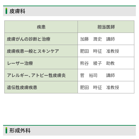
ト
皮膚科
ッ
プ
疾患
担当医師
に
皮膚がんの診断と治療
加藤 潤史 講師
戻
る
皮膚疾患一般とスキンケア
肥田 時征 准教授
レーザー治療
熊谷 綾子 助教
アレルギー、アトピー性皮膚炎
菅 裕司 講師
遺伝性皮膚疾患
肥田 時征 准教授
ト
形成外科
ッ