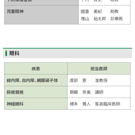
児童精神
國重 美紀 助教
増山 裕太郎 診療医
ト
眼科
ッ
プ
疾患
担当医師
に
緑内障、白内障、網膜硝子体
渡部 恵 准教授
戻
る
斜視弱視
錦織 奈美 講師
神経眼科
橋本 雅人 客員臨床医師