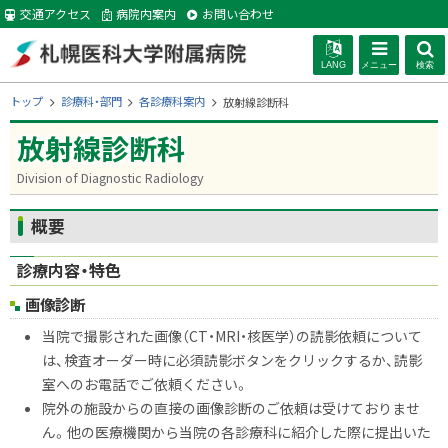
本
交通アクセス
病院内案内
お問い合わせ
文
へ
LANG
メニュー
検索
札幌医科大学附
現
トップ
診療科・部門
各診療科案内
放射線診断科
在
位
放射線診断科
属病院
置
の
Division of Diagnostic Radiology
階
層
ページ内目次
概要
概要
診療内容・特色
画像診断
当院で撮影された画像（
CT
・
MRI
・核医学）の読影依頼について
は、検査オーダー時に必須読影ボタンをクリックするか、読影
室へのお電話でご依頼ください。
院外の施設からの直接の画像診断のご依頼は受けておりませ
ん。
他の医療機関から当院の各診療科に紹介した際に提出いた