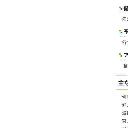
先
各
食
主
骨
備
波
査