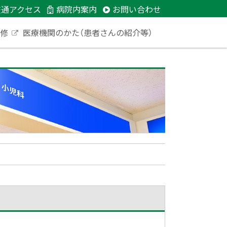
交通アクセス
病院内案内
お問い合わせ
研修
医療機関のかた（患者さんの紹介等）
外
部
サ
イ
ト