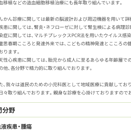
血移植などの造血細胞移植治療にも長年取り組んでいます。
んかん診療に関しては最新の脳波計および周辺機器を用いて詳
疾患に関しては、腎炎・ネフローゼに対して腎生検による病理診
染症に関しては、マルチプレックスPCR法を用いたウイルス感
童思春期こころと発達外来では、こどもの精神発達とこころの健
おります。
天性心疾患に関しては、胎児から成人に至るあらゆる年齢層で
の他、各分野で精力的に取り組んでおります。
た、我々は道民のための小児科医として地域医療に貢献しており
日々取り組んでおります。親身な診療を心掛けておりますので
門分野
血液疾患・腫瘍