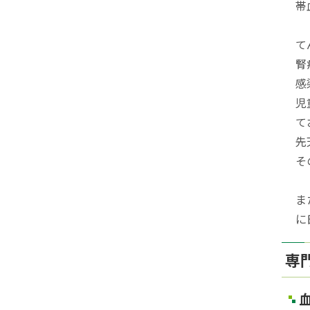
帯
て
腎
感
児
て
先
そ
ま
に
専