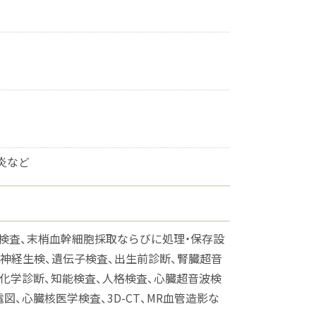
炎など
検査、末梢血幹細胞採取ならびに処理・保存設
生検、神経生検、遺伝子検査、出生前診断、腎臓超音
化学診断、知能検査、人格検査、心臓超音波検
、心臓核医学検査、3D-CT、MR血管造影な