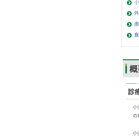
小
ト
サ
イ
ッ
外
ト
プ
患
へ
食
戻
る
ト
概
ッ
プ
に
診
戻
小
る
の
小