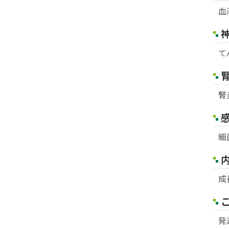
血
て
腎
細
成
発