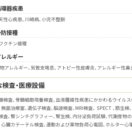
循環器疾患
天性心疾患、川崎病、小児不整脈
予防接種
ワクチン接種
アレルギー
物アレルギー、気管支喘息、アトピー性皮膚炎、
アレルギー性鼻
な検査・医療設備
髄検査、骨髄細胞培養検査、血液腫瘍性疾患にかかわるウイルス
、無菌治療室、遺伝子検査、脳波検査、MRI検査、 SPECT 、筋
検査、腎シンチグラフィー、腎生検、内分泌負荷試験、代謝産物の
、心臓カテーテル検査、運動および薬物負荷心電図、ホルター心電図