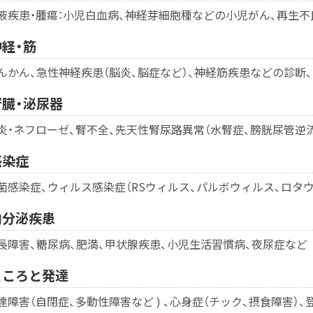
液疾患・腫瘍：小児白血病、神経芽細胞種などの小児がん、再生
神経・筋
んかん、急性神経疾患（脳炎、脳症など）、神経筋疾患などの診断
腎臓・泌尿器
炎・ネフローゼ、腎不全、先天性腎尿路異常（水腎症、膀胱尿管逆
感染症
菌感染症、ウィルス感染症（RSウィルス、パルボウィルス、ロタ
内分泌疾患
長障害、糖尿病、肥満、甲状腺疾患、小児生活習慣病、夜尿症など
こころと発達
達障害（自閉症、多動性障害など ) 、心身症（チック、摂食障害）