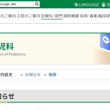
検
LANGUAGE
索
臨床
来のご案内
入院のご案内
診療科・部門
病院概要
採用・募集
児科
on of Pediatrics
ジ内目次
お知らせ
概要
知らせ