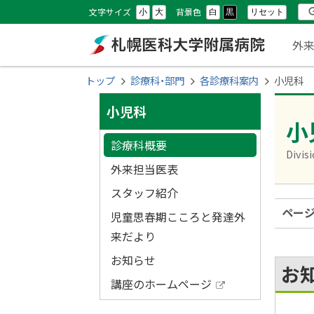
本
本
設
検
文字サイズ
背景色
リセット
小
大
白
黒
文
文
メ
定
索
外
へ
へ
ニ
メ
戻
札幌医科大学附属
現
トップ
診療科・部門
各診療科案内
小児科
ニ
る
ュ
在
サ
ュ
メ
病院
小児科
位
ー
小
ー
ニ
イ
置
診療科概要
へ
ュ
Divisi
ド
の
ー
外来担当医表
へ
階
・
スタッフ紹介
戻
層
ペー
児童思春期こころと発達外
メ
る
来だより
ペ
ニ
お知らせ
ー
お
ュ
ジ
講座のホームページ
外
の
ー
部