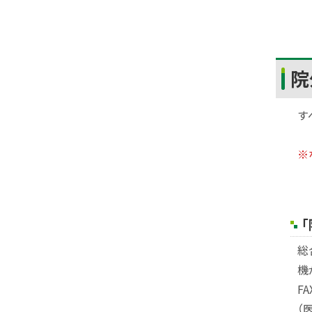
ト
院
ッ
プ
す
に
戻
※
る
総
機
F
（