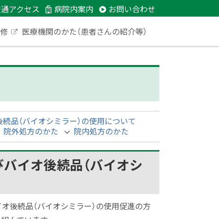
交通アクセス
病院内案内
お問い合わせ
研修
医療機関のかた（患者さんの紹介等）
外
部
サ
イ
ト
後続品（バイオシミラー）の使用について
院外処方のかた
院内処方のかた
びバイオ後続品（バイオシ
イオ後続品（バイオシミラー）の使用促進の方