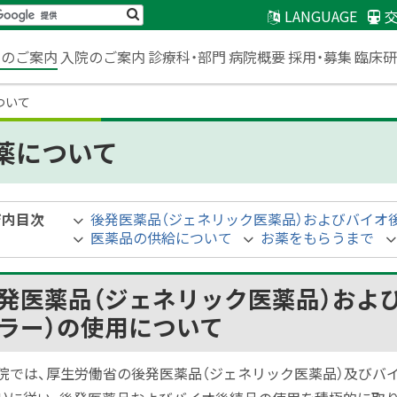
検
LANGUAGE
索
臨床
来のご案内
入院のご案内
診療科・部門
病院概要
採用・募集
ついて
薬について
ジ内目次
後発医薬品（ジェネリック医薬品）およびバイオ
医薬品の供給について
お薬をもらうまで
発医薬品（ジェネリック医薬品）およ
ラー）の使用について
院では、厚生労働省の後発医薬品（ジェネリック医薬品）及びバ