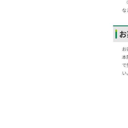
○
な
ト
お
ッ
プ
お
に
本
戻
で
る
い