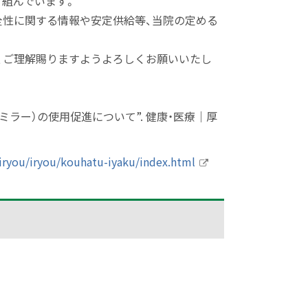
り組んでいます。
全性に関する情報や安定供給等、当院の定める
、ご理解賜りますようよろしくお願いいたし
ミラー）の使用促進について
”.
健康・医療｜厚
iryou/iryou/kouhatu-iyaku/index.html
外
部
サ
イ
ト