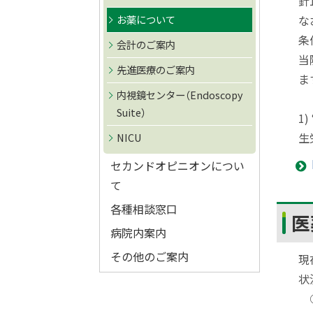
針
ト
お薬について
な
ッ
条
会計のご案内
プ
当
へ
先進医療のご案内
ま
戻
内視鏡センター（Endoscopy
る
Suite）
1) 
生
NICU
セカンドオピニオンについ
て
各種相談窓口
ト
医
ッ
病院内案内
プ
その他のご案内
現
に
状
戻
○
る