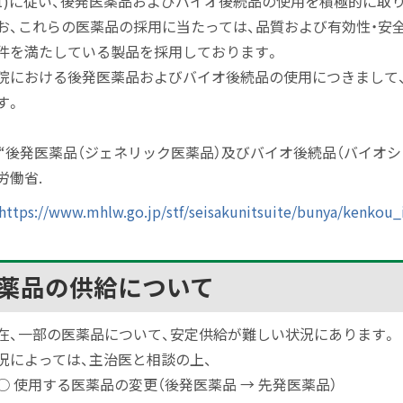
1)
に従い、後発医薬品およびバイオ後続品の使用を積極的に取
お、これらの医薬品の採用に当たっては、品質および有効性・安
件を満たしている製品を採用しております。
院における後発医薬品およびバイオ後続品の使用につきまして
す。
“
後発医薬品（ジェネリック医薬品）及びバイオ後続品（バイオシ
労働省
.
https://www.mhlw.go.jp/stf/seisakunitsuite/bunya/kenkou_
薬品の供給について
在、一部の医薬品について、安定供給が難しい状況にあります。
況によっては、主治医と相談の上、
 使用する医薬品の変更（後発医薬品 → 先発医薬品）