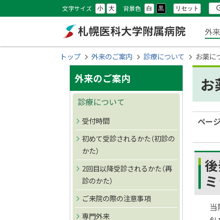
本
本
設
検
文字サイズ
背景色
リセット
小
大
白
黒
文
文
メ
定
索
外
へ
へ
ニ
メ
戻
札幌医科大学附属
現
トップ
外来のご案内
診療について
お薬に
ニ
る
ュ
在
サ
ュ
メ
病院
外来のご案内
お
位
ー
ー
ニ
イ
置
診療について
へ
ュ
ド
の
ー
受付時間
ペー
へ
階
・
初めて受診されるかた（初診の
戻
層
かた）
メ
る
後
2回目以降受診されるかた（再
ペ
ニ
ミ
診のかた）
ー
ュ
ジ
ご来院の際の注意事項
当
の
ー
専門外来