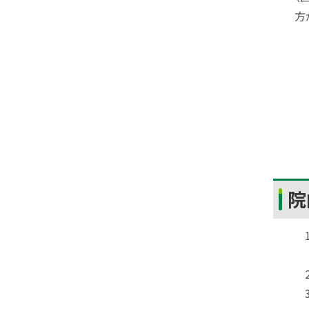
方
ト
院
ッ
プ
に
戻
る