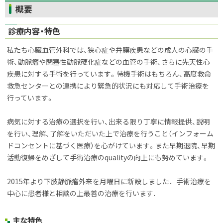
ト
概要
ッ
診療内容・特色
プ
に
私たち心臓血管外科では、狭心症や弁膜疾患などの成人の心臓の手
戻
術、動脈瘤や閉塞性動脈硬化症などの血管の手術、さらに先天性心
る
疾患に対する手術を行っています。待機手術はもちろん、高度救命
救急センターとの連携により緊急的状況にも対応して手術治療を
行っています。
病気に対する治療の選択を行い、出来る限り丁寧に情報提供、説明
を行い、理解、了解をいただいた上で治療を行うこと（インフォーム
ドコンセントに基づく医療）を心がけています。また早期退院、早期
活動復帰をめざして手術治療のqualityの向上にも努めています。
2015年より下肢静脈瘤外来を月曜日に新設しました．手術治療を
中心に患者様と相談の上最善の治療を行います．
主な特色