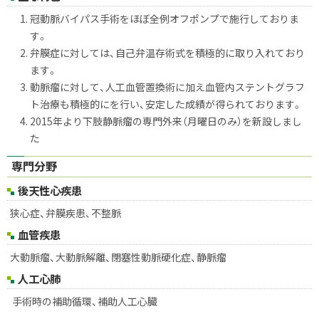
冠動脈バイパス手術をほぼ全例オフポンプで施行しておりま
す。
弁膜症に対しては、自己弁温存術式を積極的に取り入れており
ます。
動脈瘤に対して、人工血管置換術に加え血管内ステントグラフ
ト治療も積極的にを行い、安定した成績が得られております。
2015年より下肢静脈瘤の専門外来（月曜日のみ）を新設しまし
た
専門分野
後天性心疾患
狭心症、弁膜疾患、不整脈
血管疾患
大動脈瘤、大動脈解離、閉塞性動脈硬化症、静脈瘤
人工心肺
手術時の補助循環、補助人工心臓