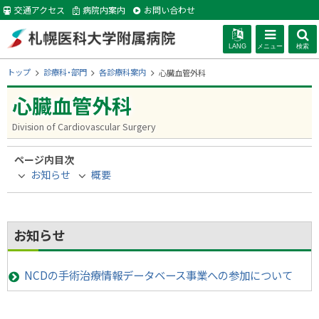
本
交通アクセス
病院内案内
お問い合わせ
文
へ
LANG
メニュー
検索
札幌医科大学附
現
トップ
診療科・部門
各診療科案内
心臓血管外科
在
位
心臓血管外科
属病院
置
の
Division of Cardiovascular Surgery
階
層
ページ内目次
お知らせ
概要
お知らせ
NCDの手術治療情報データベース事業への参加について