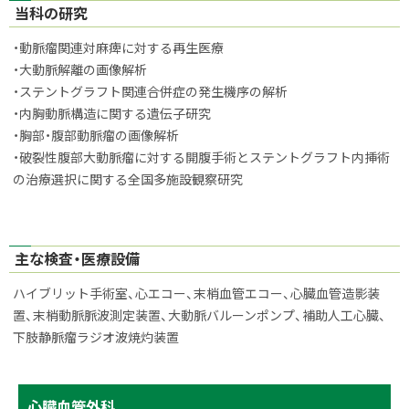
当科の研究
・動脈瘤関連対麻痺に対する再生医療
・大動脈解離の画像解析
・ステントグラフト関連合併症の発生機序の解析
・内胸動脈構造に関する遺伝子研究
・胸部・腹部動脈瘤の画像解析
・破裂性腹部大動脈瘤に対する開腹手術とステントグラフト内挿術
の治療選択に関する全国多施設観察研究
主な検査・医療設備
ハイブリット手術室、心エコー、末梢血管エコー、心臓血管造影装
置、末梢動脈脈波測定装置、大動脈バルーンポンプ、補助人工心臓、
下肢静脈瘤ラジオ波焼灼装置
サ
ト
心臓血管外科