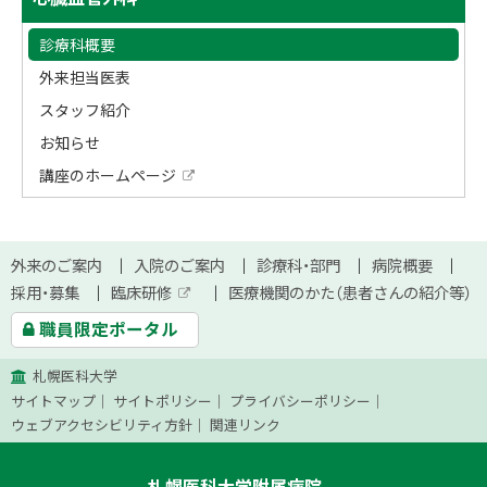
ッ
イ
プ
診療科概要
ド
に
外来担当医表
戻
・
スタッフ紹介
る
メ
お知らせ
講座のホームページ
ニ
外
部
ュ
サ
イ
本
ー
ト
サ
外来のご案内
入院のご案内
診療科・部門
病院概要
文
採用・募集
臨床研修
医療機関のかた（患者さんの紹介等）
イ
外
へ
職員限定ポータル
部
ト
サ
イ
札幌医科大学
ト
マ
サイトマップ
サイトポリシー
プライバシーポリシー
ッ
ウェブアクセシビリティ方針
関連リンク
プ
札幌医科大学附属病院