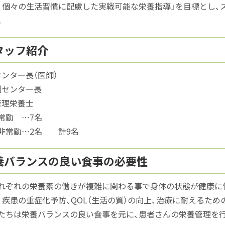
、個々の生活習慣に配慮した実戦可能な栄養指導」を目標とし、
。
タッフ紹介
センター長（医師）
副センター長
管理栄養士
勤 …7名
常勤…2名 計9名
養バランスの良い食事の必要性
れぞれの栄養素の働きが複雑に関わる事で身体の状態が健康に
、疾患の重症化予防、QOL（生活の質）の向上、治療に耐えるた
たちは栄養バランスの良い食事を元に、患者さんの栄養管理を