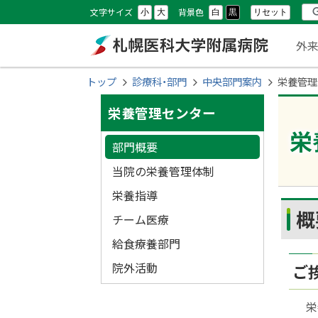
本
本
設
検
文字サイズ
背景色
リセット
小
大
白
黒
文
文
メ
定
索
外
へ
へ
ニ
メ
戻
札幌医科大学附属
現
トップ
診療科・部門
中央部門案内
栄養管理
ニ
る
ュ
在
サ
ュ
メ
病院
栄養管理センター
位
ー
ー
ニ
栄
イ
置
部門概要
へ
ュ
ド
の
ー
当院の栄養管理体制
へ
階
・
栄養指導
戻
層
概
ペー
チーム医療
メ
る
給食療養部門
ペ
ニ
ー
院外活動
ご
ュ
ジ
栄
の
ー