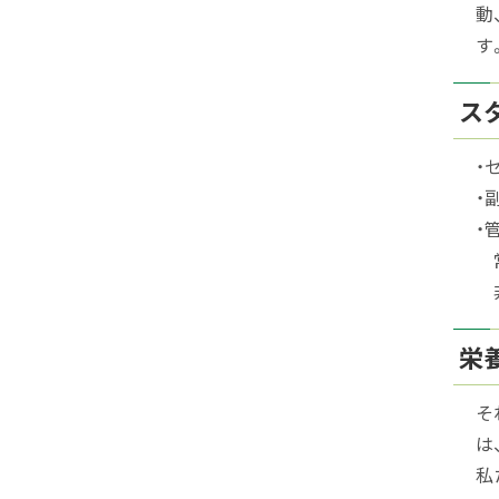
動
ト
す
ッ
プ
ス
へ
戻
・
る
・
・
常
非
栄
そ
は
私