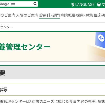
検
LANGUAGE
索
臨床
来のご案内
入院のご案内
診療科・部門
病院概要
採用・募集
センター
養管理センター
要
ジ内目次
概要
挨拶
養管理センターは「患者のニーズに応じた食事内容の充実、病態