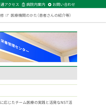
交通アクセス
病院内案内
お問い合わせ
研修
医療機関のかた（患者さんの紹介等）
外
部
サ
イ
ト
に応じたチーム医療の実践と活発なNST活