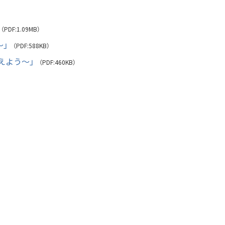
（PDF:1.09MB）
～」
（PDF:588KB）
えよう～」
（PDF:460KB）