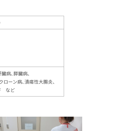
約制）
肝臓病、膵臓病、
クローン病、潰瘍性大腸炎、
害 など