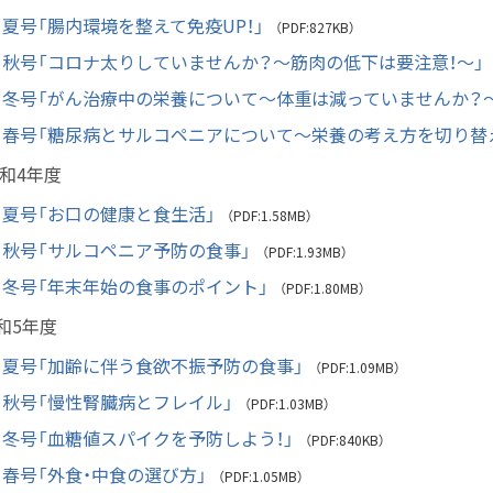
夏号「腸内環境を整えて免疫UP！」
（PDF:827KB）
秋号「コロナ太りしていませんか？～筋肉の低下は要注意！～」
冬号「がん治療中の栄養について～体重は減っていませんか？
春号「糖尿病とサルコペニアについて～栄養の考え方を切り替
和4年度
夏号「お口の健康と食生活」
（PDF:1.58MB）
秋号「サルコペニア予防の食事」
（PDF:1.93MB）
冬号「年末年始の食事のポイント」
（PDF:1.80MB）
和5年度
夏号「加齢に伴う食欲不振予防の食事」
（PDF:1.09MB）
秋号「慢性腎臓病とフレイル」
（PDF:1.03MB）
冬号「血糖値スパイクを予防しよう！」
（PDF:840KB）
春号「外食・中食の選び方」
（PDF:1.05MB）