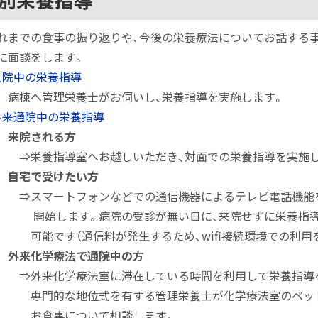
別栄養指導
れまでの食事の振り返りや、今後の栄養療法についてお話する事
に面談をします。
入院中の栄養指導
棟へ管理栄養士がお伺いし、栄養指導を実施します。
外来通院中の栄養指導
来院される方
栄養指導室へお越しいただき、対面での栄養指導を実施し
自宅で受けたい方
スマートフォンなどでの通信機器によるテレビ電話機能を
始します。病院の受診が無い日に、来院せずに栄養指導
能です（通信料が発生するため、wifi接続環境での利用を
外来化学療法で通院中の方
外来化学療法室に滞在している時間を利用して栄養指導を
門的な地位式を有する管理栄養士が化学療法室のベッド（
食事について相談します。