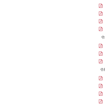
に
戻
PD
る
F
フ
PD
ァ
F
イ
フ
PD
ル
ァ
F
イ
フ
PD
令
ル
ァ
F
イ
フ
ル
ァ
イ
PD
ル
F
フ
PD
ァ
F
イ
フ
PD
令
ル
ァ
F
イ
フ
ル
ァ
イ
PD
ル
F
フ
PD
ァ
F
イ
フ
PD
ル
ァ
F