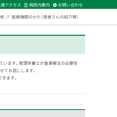
交通アクセス
病院内案内
お問い合わせ
研修
医療機関のかた（患者さんの紹介等）
外
部
サ
イ
ト
しています。管理栄養士が食事療法の必要性
せてお話しします。
できます。