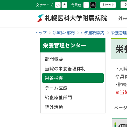
本
本
設
検
文字サイズ
背景色
リセット
小
大
白
黒
文
文
メ
定
索
外
へ
へ
ニ
メ
戻
札幌医科大学附属
現
トップ
診療科・部門
中央部門案内
栄養管理
ニ
る
ュ
在
サ
ュ
メ
病院
栄養管理センター
栄
位
ー
ー
ニ
イ
置
部門概要
へ
ュ
ド
の
ー
当院の栄養管理体制
・入
へ
階
や具
・
栄養指導
戻
・継
層
チーム医療
メ
る
※当
給食療養部門
ペ
ニ
ー
院外活動
ペー
ュ
ジ
の
ー