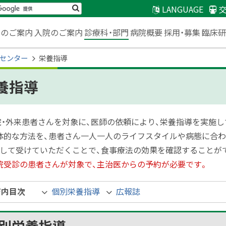
検
LANGUAGE
索
臨床
来のご案内
入院のご案内
診療科・部門
病院概要
採用・募集
センター
栄養指導
養指導
院・外来患者さんを対象に、医師の依頼により、栄養指導を実施
体的な方法を、患者さん一人一人のライフスタイルや病態に合わ
続して受けていただくことで、食事療法の効果を確認することが
院受診の患者さんが対象で、主治医からの予約が必要です。
ジ内目次
個別栄養指導
広報誌