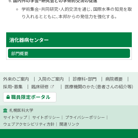
国内外の学会・研究会との学術的交流の促進
学術集会・共同研究・人的交流を通じ、国際水準の知見を取
り入れるとともに、本邦からの発信力を強化する。
サ
ト
消化器病センター
ッ
イ
プ
部門概要
ド
に
戻
・
る
本
サ
外来のご案内
入院のご案内
診療科・部門
病院概要
メ
文
採用・募集
臨床研修
医療機関のかた（患者さんの紹介等）
イ
ニ
外
へ
職員限定ポータル
部
ト
サ
ュ
イ
札幌医科大学
ト
マ
ー
サイトマップ
サイトポリシー
プライバシーポリシー
ッ
ウェブアクセシビリティ方針
関連リンク
プ