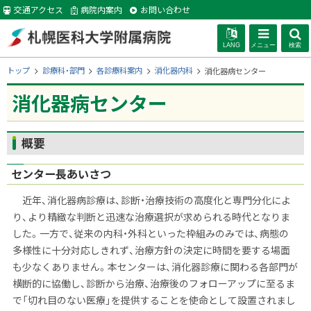
本
交通アクセス
病院内案内
お問い合わせ
文
へ
LANG
メニュー
検索
札幌医科大学附
現
トップ
診療科・部門
各診療科案内
消化器内科
消化器病センター
在
位
消化器病センター
属病院
置
の
階
ページ内目次
概要
層
概要
センター長あいさつ
近年、消化器病診療は、診断・治療技術の高度化と専門分化によ
り、より精緻な判断と迅速な治療選択が求められる時代となりま
した。一方で、従来の内科・外科といった枠組みのみでは、病態の
多様性に十分対応しきれず、治療方針の決定に時間を要する場面
も少なくありません。本センターは、消化器診療に関わる各部門が
横断的に協働し、診断から治療、治療後のフォローアップに至るま
で「切れ目のない医療」を提供することを使命として設置されまし