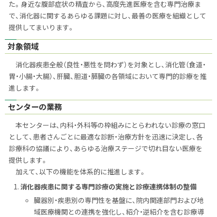
た。身近な腹部症状の精査から、高度先進医療を含む専門治療ま
で、消化器に関するあらゆる課題に対し、最善の医療を組織として
提供してまいります。
対象領域
消化器疾患全般（良性・悪性を問わず）を対象とし、消化管（食道・
胃・小腸・大腸）、肝臓、胆道・膵臓の各領域において専門的診療を推
進します。
センターの業務
本センターは、内科・外科等の枠組みにとらわれない診療の窓口
として、患者さんごとに最適な診断・治療方針を迅速に決定し、各
診療科の協議により、あらゆる治療ステージで切れ目ない医療を
提供します。
加えて、以下の機能を体系的に推進します。
消化器疾患に関する専門診療の実施と診療連携体制の整備
臓器別・疾患別の専門性を基盤に、院内関連部門および地
域医療機関との連携を強化し、紹介・逆紹介を含む診療導