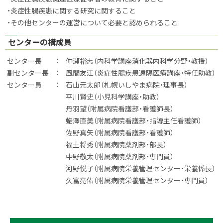
・炎症性腸疾患に関する研究に関すること
・その他センターの運営について必要と認められること
センターの構成員
センター長 ： 仲瀬裕志（内科学講座消化器内科学分野・教授）
副センター長 ： 風間友江（炎症性腸疾患遠隔医療講座・特任助教）
センター員 ： 石山元太郎（札幌いしやま病院・理事長）
平川賢史（小児科学講座・助教）
丹羽望（附属病院看護部・看護師長）
蛯澤直美（附属病院看護部・指導主任看護師）
佐野真矢（附属病院看護部・看護師）
福土将秀（附属病院薬剤部・部長）
中野敬太（附属病院薬剤部・専門員）
河野悦子（附属病院栄養管理センター・栄養係長）
久富亮佑（附属病院栄養管理センター・専門員）