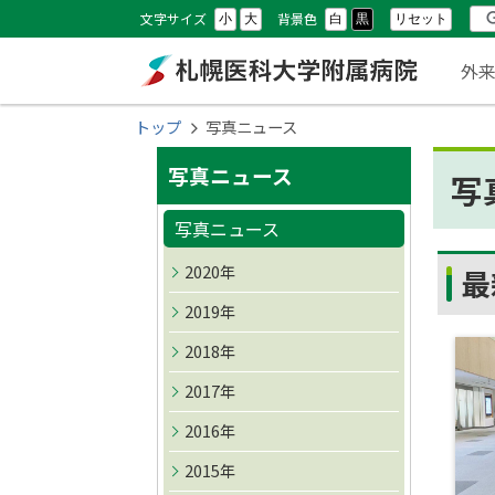
本
本
設
検
文字サイズ
背景色
リセット
小
大
白
黒
文
文
メ
定
索
外
へ
へ
ニ
メ
戻
札幌医科大学附属
現
トップ
写真ニュース
ニ
る
ュ
在
サ
ュ
メ
病院
写真ニュース
写
位
ー
ー
ニ
イ
置
写真ニュース
へ
ュ
ド
の
ー
2020年
最
へ
階
・
2019年
戻
層
メ
2018年
る
ペ
2017年
ニ
ー
2016年
ュ
ジ
2015年
の
ー