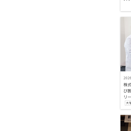
202
株
び
リ
大