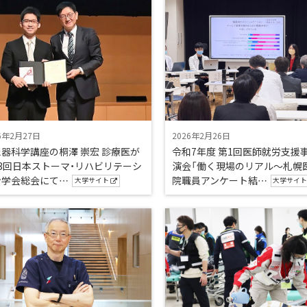
6年2月27日
2026年2月26日
器科学講座の桐澤 崇宏 診療医が
令和7年度 第1回医師就労支援
3回日本ストーマ・リハビリテーシ
演会「働く現場のリアル～札幌
ン学会総会にて…
院職員アンケート結…
大学サイト
大学サイ