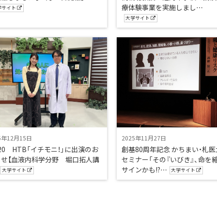
療体験事業を実施しまし…
学サイト
大学サイト
5年12月15日
2025年11月27日
/20 HTB「イチモニ！」に出演のお
創基80周年記念 かちまい・札
らせ【血液内科学分野 堀口拓人講
セミナー「その『いびき』、命を
サインかも!?…
大学サイト
大学サイト