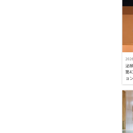
202
泌尿
第4
ョ