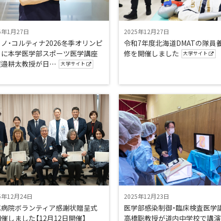
6年1月27日
2025年12月27日
ノ・コルティナ2026冬季オリンピ
令和7年度北海道DMATの隊員
クに本学医学部スポーツ医学講座
修を開催しました
大学サイト
渡邉耕太教授が日…
大学サイト
5年12月24日
2025年12月23日
属病院ボランティア感謝状贈呈式
医学部感染制御・臨床検査医学
催しました【12月12日開催】
高橋聡教授が道内中学校で講演