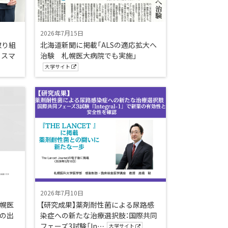
2026年7月15日
取り組
北海道新聞に掲載「ALSの適応拡大へ
とスマ
治験 札幌医大病院でも実施」
大学サイト
2026年7月10日
幌医
【研究成果】薬剤耐性菌による尿路感
の出
染症への新たな治療選択肢：国際共同
フェーズ3試験「In…
大学サイト