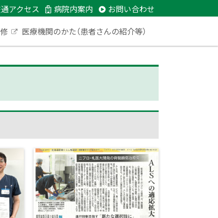
交通アクセス
病院内案内
お問い合わせ
研修
医療機関のかた（患者さんの紹介等）
外
部
サ
イ
ト