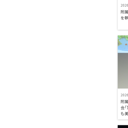
202
附属
を
202
附
会
も