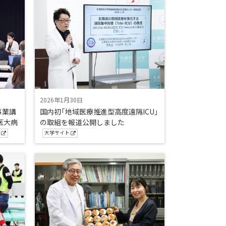
2026年1月30日
事業講
国内初「地域医療推進型高度遠隔ICU」
医大病
の取組を報道公開しました
ト
大学サイト