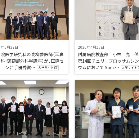
6年5月27日
2026年4月15日
学院医学研究科の高柳夢医師（耳鼻
附属病院検査部 小林 亮 係
科・頭頸部外科学講座）が、国際セ
第14回チェリーブロッサムシ
ション若手優秀賞…
ウムにおいて Spec…
大学サイト
大学サイト