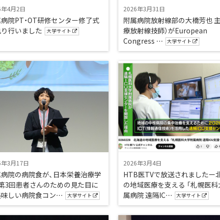
6年4月2日
2026年3月31日
病院PT・OT研修センター修了式
附属病院放射線部の大橋芳也 主
執り行いました
療放射線技師）がEuropean
大学サイト
Congress …
大学サイト
6年3月17日
2026年3月4日
属病院の病院食が、日本栄養治療学
HTB医TVで放送されましたー
「第3回患者さんのための見た目に
の地域医療を支える 「札幌医科
美味しい病院食コン…
属病院 遠隔IC…
大学サイト
大学サイト