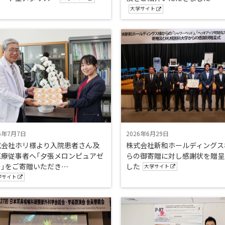
大学サイト
6年7月7日
2026年6月29日
式会社ホリ様より入院患者さん及
株式会社新和ホールディングス
医療従事者へ「夕張メロンピュアゼ
らの御寄贈に対し感謝状を贈呈
ー」をご寄贈いただき…
した
大学サイト
学サイト