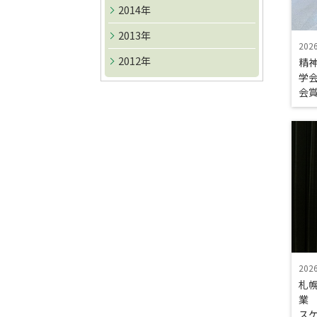
ト
2014年
ッ
2013年
202
プ
2012年
精
へ
学
戻
会
る
202
札幌
業
ス