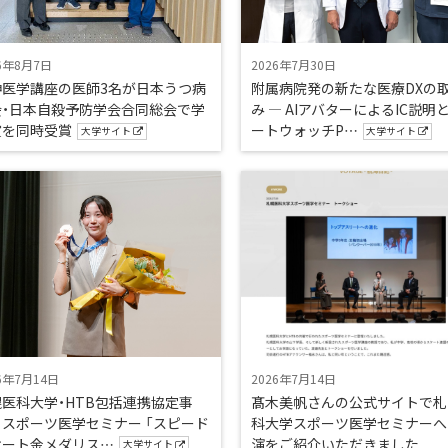
6年8月7日
2026年7月30日
神医学講座の医師3名が日本うつ病
附属病院発の新たな医療DXの
会・日本自殺予防学会合同総会で学
み — AIアバターによるIC説明
賞を同時受賞
ートウォッチP…
大学サイト
大学サイト
6年7月14日
2026年7月14日
医科大学・HTB包括連携協定事
髙木美帆さんの公式サイトで札
 スポーツ医学セミナー 「スピード
科大学スポーツ医学セミナーへ
ケート金メダリス…
演をご紹介いただきました
大学サイト