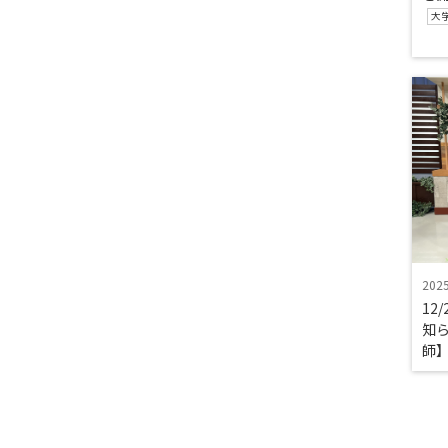
大
202
12
知
師】
ト