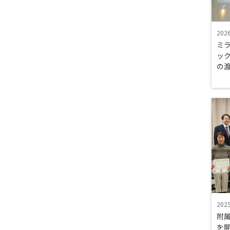
202
ミラ
ッ
の
202
附
を開