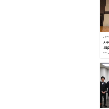
202
大
咽喉
ッ