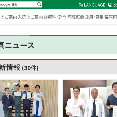
検
LANGUAGE
索
臨床
来のご案内
入院のご案内
診療科・部門
病院概要
採用・募集
真ニュース
新情報
(30件)