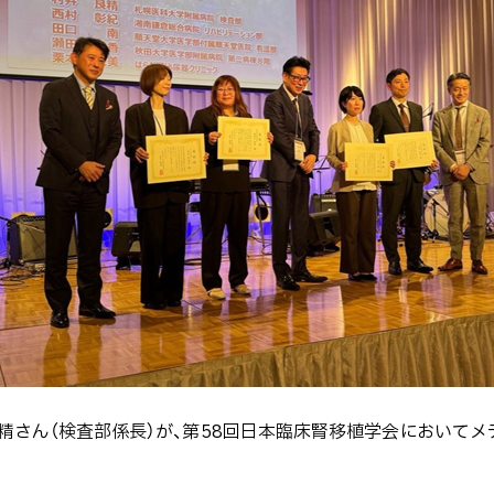
精さん（検査部係長）が、第58回日本臨床腎移植学会において