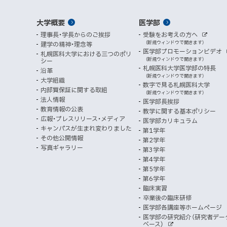
ィ
ト
関
象
情
ュ
イ
ン
メ
大学概要
医学部
ド
係
者
ー
報
ト
ウ
理事長・学長からのご挨拶
受験をお考えの方へ
へ
イ
別
で
者
外
（新規ウィンドウで開きます）
建学の精神・理念等
部
マ
開
ン
メ
医学部プロモーションビデオ
サ
札幌医科大学における三つのポリ
き
向
イ
（新規ウィンドウで開きます）
シー
メ
ニ
ト
ッ
ま
札幌医科大学医学部の特長
沿革
す
け
（新規ウィンドウで開きます）
ニ
ュ
大学組織
数字で見る札幌医科大学
プ
）
内部質保証に関する取組
ュ
ー
（新規ウィンドウで開きます）
法人情報
医学部長挨拶
ー
教育情報の公表
教学に関する基本ポリシー
広報・プレスリリース・メディア
医学部カリキュラム
キャンパスが生まれ変わりました
第1学年
その他公開情報
第2学年
写真ギャラリー
第3学年
第4学年
第5学年
第6学年
臨床実習
卒業後の臨床研修
医学部各講座等ホームページ
医学部の研究紹介（研究者デー
ベース）