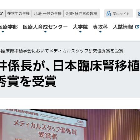
在学生の皆様
地域・一般の皆様
企業・研究者の皆様
学内サイト
外
部
サ
医療学部
医療人育成センター
大学院
専攻科
入試情報
イ
ト
本臨床腎移植学会においてメディカルスタッフ研究優秀賞を受賞
井係長が、日本臨床腎移
秀賞を受賞