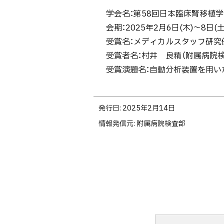
学会名：第58回日本臨床腎移植学
会期：2025年2月6日(木)～8日(土
受賞名：メディカルスタッフ研究
受賞者名：村井 良精（附属病院
受賞演題名：自動分析装置を用い
ト
発行日:
2025年2月14日
ッ
情報発信元
附属病院検査部
プ
に
戻
る