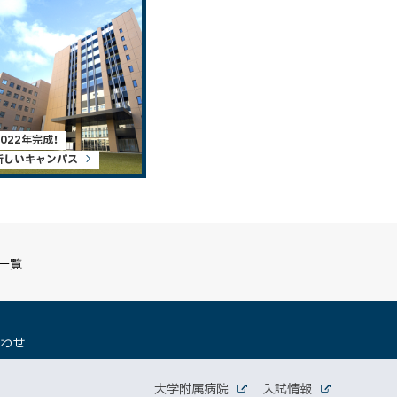
2022年完成！
新しいキャンパス
S一覧
（
合わせ
新
規
関
ウ
大学附属病院
入試情報