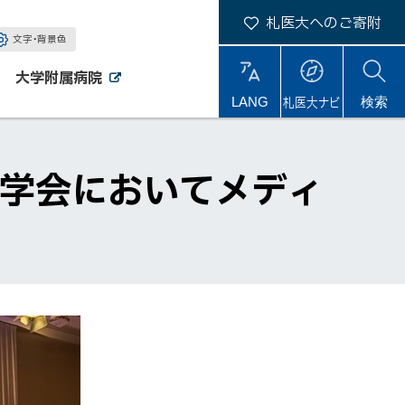
札医大へのご寄附
文字・背景色
大学附属病院
外
外
札医大ナビ
サ
LANG
検索
部
部
サ
サ
イ
イ
イ
ト
ト
ト
内
植学会においてメディ