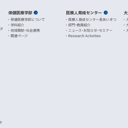
ィ
ィ
ン
ン
保健医療学部
医療人育成センター
ド
ド
大
ウ
ウ
保健医療学部について
医療人育成センター長あいさつ
で
で
学科紹介
部門・教員紹介
開
開
地域貢献・社会連携
ニュース・お知らせ・セミナー
外
き
き
関連ページ
Research Activities
部
ま
ま
サ
イ
す
す
ト
）
）
タ