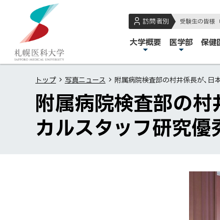
本
本
札
文
文
幌
訪問者別
受験生の皆様
へ
へ
医
メ
大学概要
医学部
保健
メ
戻
科
イ
ニ
る
大
ン
ュ
メ
学
トップ
写真ニュース
附属病院検査部の村井係長が、日
メ
ー
ニ
附属病院検査部の村
ニ
へ
ュ
ュ
ー
カルスタッフ研究優
ー
へ
戻
る
ペ
ー
ジ
の