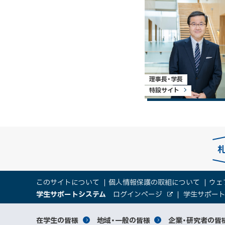
理事長・学長
特設サイト
本
サ
このサイトについて
個人情報保護の取組について
ウェ
文
（
大
学生サポートシステム
ログインページ
学生サポー
イ
へ
外
新
部
規
学
メ
サ
ト
サ
対
在学生の皆様
地域・一般の皆様
企業・研究者の皆
ウ
イ
ニ