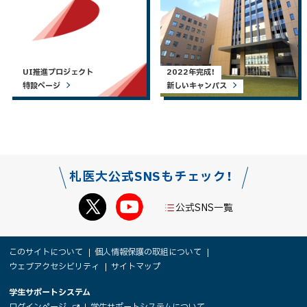
UI推進プロジェクト
2022年完成！
特設ページ
新しいキャンパス
札医大公式SNSもチェック！
公式SNS一覧
本
サ
このサイトについて
個人情報保護の取組について
文
ウェブアクセシビリティ
サイトマップ
イ
へ
大
学生サポートシステム
メ
ト
（
ログインページ
学生サポートシステムについて