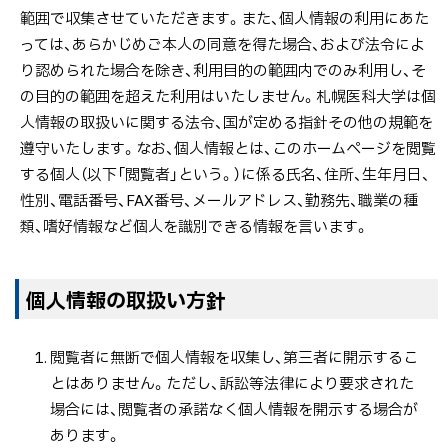
ラ
範囲で収集させていただきます。また、個人情報の利用にあた
る
イ
っては、あらかじめご本人の同意を得た場合、および法令によ
バ
り認められた場合を除き、利用目的の範囲内でのみ利用し、そ
シ
の目的の範囲を超えた利用はいたしません。札幌医科大学は個
ー
人情報の取扱いに関する法令、国が定める指針その他の規範を
ポ
遵守いたします。なお、個人情報とは、このホームページを閲覧
リ
する個人（以下「閲覧者」という。）に係る氏名、住所、生年月日、
シ
性別、電話番号、FAX番号、メールアドレス、勤務先、職業の種
ー
類、嗜好情報など個人を識別できる情報を言います。
ト
個人情報の取扱い方針
ッ
プ
閲覧者に無断で個人情報を収集し、第三者に開示するこ
に
とはありません。ただし、訴訟等法律により要求された
戻
場合には、閲覧者の承諾なく個人情報を開示する場合が
る
あります。