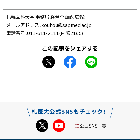
サ
イ
ト
ト
札幌医科大学 事務局 経営企画課 広報
ッ
メールアドレス：
kouhou@sapmed.ac.jp
プ
電話番号：011-611-2111(内線2165)
に
戻
この記事をシェアする
る
X
f
L
シ
a
I
ェ
c
N
ア
e
E
b
で
o
送
o
る
札医大公式SNSもチェック！
k
シ
公式SNS一覧
ェ