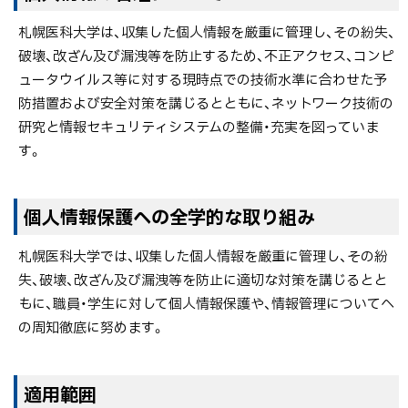
ッ
札幌医科大学は、収集した個人情報を厳重に管理し、その紛失、
プ
破壊、改ざん及び漏洩等を防止するため、不正アクセス、コンピ
に
ュータウイルス等に対する現時点での技術水準に合わせた予
戻
防措置および安全対策を講じるとともに、ネットワーク技術の
る
研究と情報セキュリティシステムの整備・充実を図っていま
す。
ト
個人情報保護への全学的な取り組み
ッ
札幌医科大学では、収集した個人情報を厳重に管理し、その紛
プ
失、破壊、改ざん及び漏洩等を防止に適切な対策を講じるとと
に
もに、職員・学生に対して個人情報保護や、情報管理についてへ
戻
の周知徹底に努めます。
る
ト
適用範囲