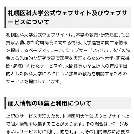
医
ト
札幌医科大学公式ウェブサイト及びウェブサ
科
ッ
大
ービスについて
プ
学
に
札幌医科大学公式ウェブサイトは、本学の教育・研究活動、社会
公
戻
貢献活動、また附属病院に関する情報、大学運営に関する情報
式
る
を提供するページです。一方、ウェブサービスとして、本学の特
ウ
色ある先端的な研究や高度医療を実現するため他大学・研究機
ェ
関・病院に向けたサービスや、人間性豊かな医療人の育成を目
ブ
的とした医科大学にふさわしい独自の教育を展開するための
サ
サービスを提供しています。
イ
ト
ポ
ト
個人情報の収集と利用について
リ
ッ
シ
上記のサービス実現のため、札幌医科大学公式ウェブサイト上
プ
ー
で個人情報を収集することがあります。その場合は、ページあ
に
プ
るいはサービス毎に利用目的を明示し、その目的達成に必要な
戻