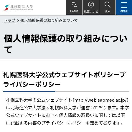
本
札
文
幌
札医大ナビ
サ
LANG
検索
MENU
イ
ト
へ
医
トップ
個人情報保護の取り組みについて
内
メ
科
個人情報保護の取り組みについ
ニ
大
ュ
学
て
ー
へ
札幌医科大学公式ウェブサイトポリシープ
ペ
ー
ライバシーポリシー
ジ
内
札幌医科大学の公式ウェブサイト（http://web.sapmed.ac.jp/）
目
は北海道公立大学法人札幌医科大学が運営しております。 本学
次
公式ウェブサイトにおける個人情報の取扱いに関しては以下
札
に記載する内容のプライバシーポリシーを定めております。
幌