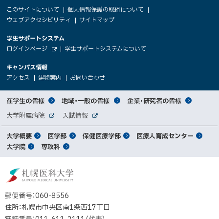
ア
本
サ
このサイトについて
個人情報保護の取組について
文
ウェブアクセシビリティ
サイトマップ
イ
へ
大
学生サポートシステム
メ
ト
（
ログインページ
学生サポートシステムについて
ニ
学
新
情
外
部
規
ュ
キャンパス情報
関
サ
ウ
報
ー
イ
（
（
（
ィ
アクセス
建物案内
お問い合わせ
ト
新
新
新
係
ン
へ
規
規
規
ド
サ
ウ
ウ
ウ
者
ウ
対
在学生の皆様
地域・一般の皆様
企業・研究者の皆様
ィ
ィ
ィ
で
イ
象
ン
ン
ン
開
向
関
大学附属病院
入試情報
ド
ド
ド
き
外
外
者
連
ウ
ウ
ウ
ま
ト
け
部
部
メ
で
で
で
大学概要
医学部
保健医療学部
医療人育成センター
す
サ
サ
別
サ
開
開
開
）
イ
イ
マ
大学院
専攻科
イ
き
き
き
メ
ト
ト
イ
ま
ま
ま
ン
ッ
ニ
す
す
す
ト
北
）
）
）
メ
ュ
プ
海
ニ
ー
道
郵便番号：060-8556
ュ
公
住所：札幌市中央区南1条西17丁目
立
ー
電話番号：011-611-2111（代表）