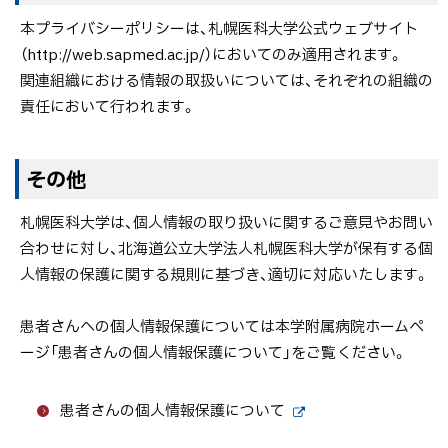
ッ
本プライバシーポリシーは、札幌医科大学公式ウェブサイト
プ
（http://web.sapmed.ac.jp/）においてのみ適用されます。
に
関連組織における情報の取扱いについては、それぞれの組織の
戻
責任において行われます。
る
ト
その他
ッ
札幌医科大学は、個人情報の取り扱いに関するご意見やお問い
プ
合わせに対し、北海道公立大学法人札幌医科大学が保有する個
に
人情報の保護に関する規則に基づき、適切に対応いたします。
戻
る
患者さんへの個人情報保護については本学附属病院ホームペ
ージ「患者さんの個人情報保護について」をご覧ください。
患者さんの個人情報保護について
外
部