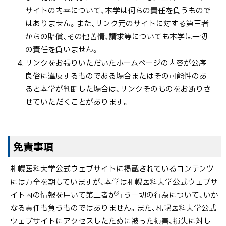
サイトの内容について、本学は何らの責任を負うもので
はありません。また、リンク元のサイトに対する第三者
からの賠償、その他苦情、請求等についても本学は一切
の責任を負いません。
リンクをお張りいただいたホームページの内容が公序
良俗に違反するものである場合またはその可能性のあ
ると本学が判断した場合は、リンクそのものをお断りさ
せていただくことがあります。
ト
免責事項
ッ
札幌医科大学公式ウェブサイトに掲載されているコンテンツ
プ
には万全を期していますが、本学は札幌医科大学公式ウェブサ
に
イト内の情報を用いて第三者が行う一切の行為について、いか
戻
なる責任も負うものではありません。また、札幌医科大学公式
る
ウェブサイトにアクセスしたために被った損害、損失に対し