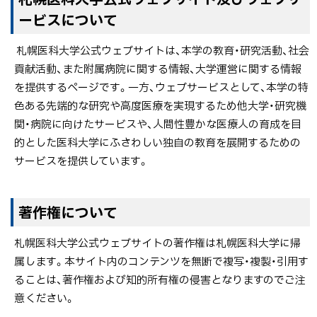
科
ッ
ービスについて
大
プ
学
に
札幌医科大学公式ウェブサイトは、本学の教育・研究活動、社会
公
戻
貢献活動、また附属病院に関する情報、大学運営に関する情報
式
る
を提供するページです。一方、ウェブサービスとして、本学の特
ウ
色ある先端的な研究や高度医療を実現するため他大学・研究機
ェ
関・病院に向けたサービスや、人間性豊かな医療人の育成を目
ブ
的とした医科大学にふさわしい独自の教育を展開するための
サ
サービスを提供しています。
イ
ト
ポ
ト
著作権について
リ
ッ
シ
札幌医科大学公式ウェブサイトの著作権は札幌医科大学に帰
プ
ー
属します。本サイト内のコンテンツを無断で複写・複製・引用す
に
ることは、著作権および知的所有権の侵害となりますのでご注
戻
意ください。
る