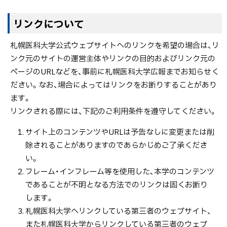
ト
リンクについて
ッ
札幌医科大学公式ウェブサイトへのリンクを希望の場合は、リ
プ
ンク元のサイトの運営主体やリンクの目的およびリンク元の
に
ページのURLなどを、事前に札幌医科大学広報までお知らせく
戻
ださい。なお、場合によってはリンクをお断りすることがあり
る
ます。
リンクされる際には、下記のご利用条件を遵守してください。
サイト上のコンテンツやURLは予告なしに変更または削
除されることがありますのであらかじめご了承くださ
い。
フレーム・インフレーム等を使用した、本学のコンテンツ
であることが不明となる方法でのリンクは固くお断り
します。
札幌医科大学へリンクしている第三者のウェブサイト、
また札幌医科大学からリンクしている第三者のウェブ