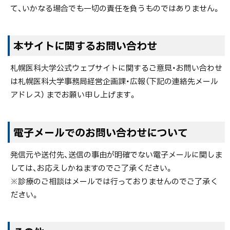
て、いかなる場合でも一切の責任を負うものではありません。
ト
本サイトに関するお問い合わせ
ッ
札幌医科大学公式ウェブサイトに関するご意見・お問い合わせ
プ
は札幌医科大学事務局経営企画課・広報（下記の連絡先メール
に
アドレス） までお願い申し上げます。
戻
る
ト
電子メールでのお問い合わせについて
ッ
発信元や送付先、送信の事由が明確でない電子メールに関しま
プ
しては、お応えしかねますのでご了承ください。
に
※診療のご相談はメールでは行っておりませんのでご了承く
戻
ださい。
る
ト