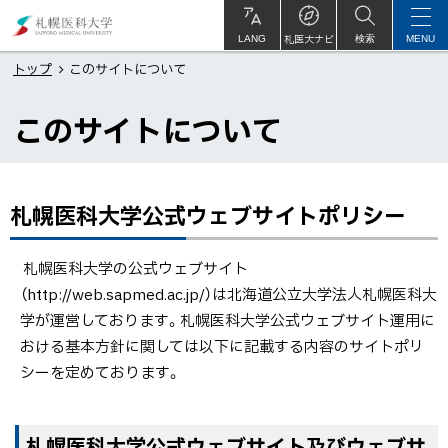
本
札
文
幌
札医大ナビ
サ
LANG
検索
MENU
イ
ト
へ
医
トップ
このサイトについて
内
メ
科
このサイトについて
ニ
大
ュ
学
ー
へ
札幌医科大学公式ウェブサイトポリシー
ペ
ー
ジ
札幌医科大学の公式ウェブサイト
内
（http://web.sapmed.ac.jp/）は北海道公立大学法人札幌医科大
目
学が運営しております。札幌医科大学公式ウェブサイト運用に
次
おける基本方針に関しては以下に記載する内容のサイトポリ
札
シーを定めております。
幌
医
ト
札幌医科大学公式ウェブサイト及びウェブサ