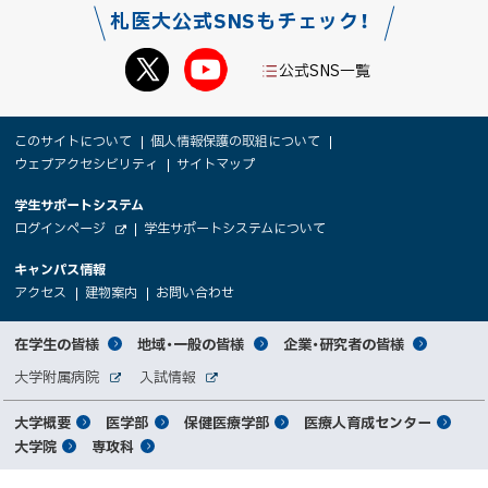
o
る
札医大公式SNSもチェック！
k
シ
公式SNS一覧
ェ
ア
本
サ
このサイトについて
個人情報保護の取組について
文
ウェブアクセシビリティ
サイトマップ
イ
へ
大
学生サポートシステム
メ
ト
（
ログインページ
学生サポートシステムについて
ニ
学
新
情
外
部
規
ュ
キャンパス情報
関
サ
ウ
報
ー
イ
（
（
（
ィ
アクセス
建物案内
お問い合わせ
ト
新
新
新
係
ン
へ
規
規
規
ド
サ
ウ
ウ
ウ
者
ウ
対
在学生の皆様
地域・一般の皆様
企業・研究者の皆様
ィ
ィ
ィ
で
イ
象
ン
ン
ン
開
向
関
大学附属病院
入試情報
ド
ド
ド
き
外
外
者
連
ウ
ウ
ウ
ま
ト
け
部
部
メ
で
で
で
大学概要
医学部
保健医療学部
医療人育成センター
す
サ
サ
別
サ
開
開
開
）
イ
イ
マ
大学院
専攻科
イ
き
き
き
メ
ト
ト
イ
ま
ま
ま
ン
ッ
ニ
す
す
す