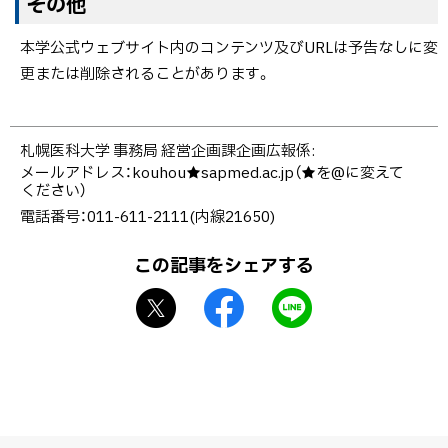
その他
ッ
本学公式ウェブサイト内のコンテンツ及びURLは予告なしに変
プ
更または削除されることがあります。
に
戻
る
ト
札幌医科大学 事務局 経営企画課企画広報係
ッ
メールアドレス：
kouhou★sapmed.ac.jp（★を@に変えて
ください）
プ
電話番号：011-611-2111(内線21650)
に
戻
この記事をシェアする
る
X
f
L
シ
a
I
ェ
c
N
ア
e
E
b
で
o
送