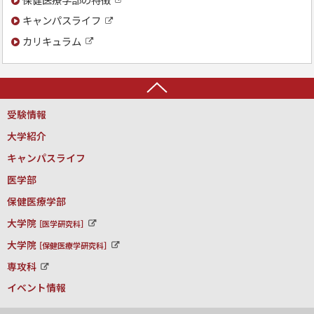
外
キャンパスライフ
部
外
サ
カリキュラム
部
イ
外
サ
ト
部
イ
サ
ト
イ
ト
上に戻る
受験情報
大学紹介
キャンパスライフ
医学部
保健医療学部
大学院
［医学研究科］
外
大学院
部
［保健医療学研究科］
外
サ
専攻科
部
イ
外
サ
ト
イベント情報
部
イ
サ
ト
イ