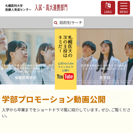
LANG
MENU
札幌医科大学医療人
目的別サーチ
育成センター 入試・
高大連携部門
学部プロモーション動画公開
新キャンパス完成！
札幌医科大学 医学部
札幌医科大学 保健医療学部
大学院 医学研究科
大学院 保健医療学研究科
専攻科
入学から卒業までをショートドラマ風に紹介しています。ぜひ、ご覧くださ
い。
札医大ってどんなところ？
地域に開かれ、
道内100以上の関連病院で、北海道の医療を守る
大学附属病院の強力なバックアップと
先端医学研究への果てしなき挑戦
保健医療人としてより高度な専門職を育成
北海道の地域保健・母子保健を担う保健師・助産師の育
交流の拠点となる大学を目指して
世界をリードする研究で医学の未来を切り拓く
少人数制教育による高度実践力養成
成
医大の特色を集めたページです！