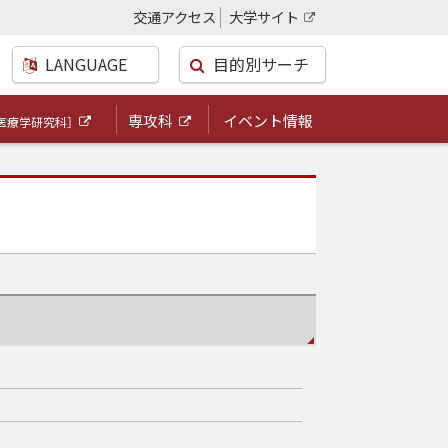
交通アクセス
大学サイト
外
部
LANGUAGE
目的別サーチ
サ
イ
ト
専攻科
イベント情報
医療学研究科］
外
外
部
部
サ
サ
イ
イ
ト
ト