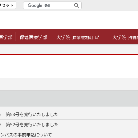
リセット
医学部
保健医療学部
大学院
大学院
［医学研究科］
［保健
外
部
サ
イ
ト
26 第53号を発行いたしました
26 第52号を発行いたしました
ャンパスの事前申込について