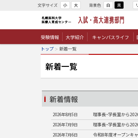
文字サイズ
小
大
背景色
白
黒
札幌医科大学医療人
受験情報
大学紹介
キャンパスライフ
トップ
新着一覧
育成センター 入試・
新着一覧
高大連携部門
新着情報
理事長・学長室から20
2026年8月5日
理事長・学長室から20
2026年7月9日
令和8年度オープンキ
2026年7月6日