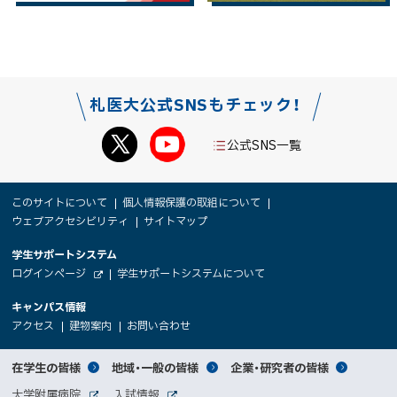
札医大公式SNSもチェック！
公式SNS一覧
本
サ
このサイトについて
個人情報保護の取組について
文
ウェブアクセシビリティ
サイトマップ
イ
へ
大
学生サポートシステム
メ
ト
（
ログインページ
学生サポートシステムについて
ニ
学
新
情
外
部
規
ュ
キャンパス情報
関
サ
ウ
報
ー
イ
（
（
（
ィ
アクセス
建物案内
お問い合わせ
ト
新
新
新
係
ン
へ
規
規
規
ド
サ
ウ
ウ
ウ
者
ウ
対
在学生の皆様
地域・一般の皆様
企業・研究者の皆様
ィ
ィ
ィ
で
イ
象
ン
ン
ン
開
向
関
大学附属病院
入試情報