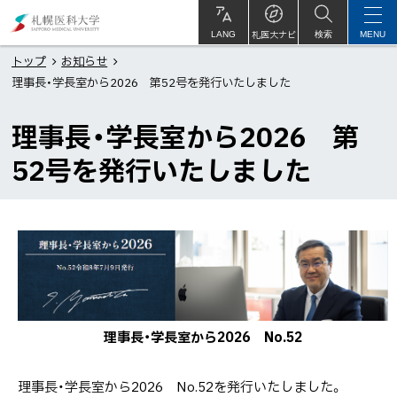
本
札
文
幌
札医大ナビ
サ
LANG
検索
MENU
イ
ト
へ
医
トップ
お知らせ
内
理事長・学長室から2026 第52号を発行いたしました
メ
科
ニ
大
理事長・学長室から2026 第
ュ
学
ー
52号を発行いたしました
へ
理事長・学長室から2026 No.52
理事長・学長室から2026 No.52を発行いたしました。