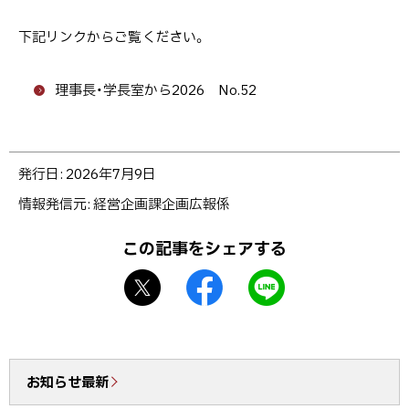
下記リンクからご覧ください。
理事長・学長室から2026 No.52
ト
発行日:
2026年7月9日
ッ
情報発信元
経営企画課企画広報係
プ
に
この記事をシェアする
戻
X
f
L
る
シ
a
I
ェ
c
N
ア
e
E
b
で
お知らせ最新
o
送