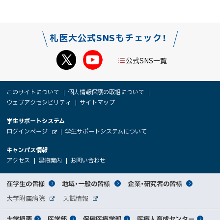
b
で
o
送
o
る
札医大公式SNSもチェック！
k
シ
公式SNS一覧
ェ
ア
本
サ
このサイトについて
個人情報保護の取組について
文
ウェブアクセシビリティ
サイトマップ
イ
へ
大
学生サポートシステム
メ
ト
（
ログインページ
学生サポートシステムについて
ニ
学
新
情
外
部
規
ュ
キャンパス情報
関
サ
ウ
報
ー
イ
（
（
（
ィ
アクセス
建物案内
お問い合わせ
ト
新
新
新
係
ン
へ
規
規
規
ド
サ
ウ
ウ
ウ
者
ウ
対
在学生の皆様
地域・一般の皆様
企業・研究者の皆様
ィ
ィ
ィ
で
イ
象
ン
ン
ン
開
向
関
大学附属病院
入試情報
ド
ド
ド
き
外
外
者
連
ウ
ウ
ウ
ま
ト
け
部
部
メ
で
で
で
大学概要
医学部
保健医療学部
医療人育成センター
す