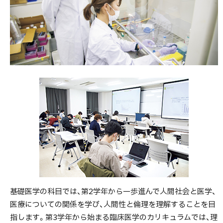
医
学
の
カ
リ
キ
ュ
ラ
ム
が
ス
タ
ー
ト。
診
基礎医学の科目では、第2学年から一歩進んで人間社会と医学、
断
医療についての関係を学び、人間性と倫理を理解することを目
と
指します。第3学年から始まる臨床医学のカリキュラムでは、理