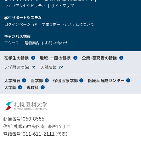
サ
文
ウェブアクセシビリティ
サイトマップ
イ
へ
大
学生サポートシステム
メ
ト
（
ログインページ
学生サポートシステムについて
ニ
学
新
情
外
部
規
ュ
キャンパス情報
関
サ
ウ
報
ー
イ
（
（
（
ィ
アクセス
建物案内
お問い合わせ
ト
新
新
新
係
ン
へ
規
規
規
ド
サ
ウ
ウ
ウ
者
ウ
対
在学生の皆様
地域・一般の皆様
企業・研究者の皆様
ィ
ィ
ィ
で
イ
象
ン
ン
ン
開
向
関
大学附属病院
入試情報
ド
ド
ド
き
外
外
者
連
ウ
ウ
ウ
ま
ト
け
部
部
メ
で
で
で
大学概要
医学部
保健医療学部
医療人育成センター
す
サ
サ
別
サ
開
開
開
）
イ
イ
マ
大学院
専攻科
イ
き
き
き
メ
ト
ト
イ
ま
ま
ま
ン
ッ
ニ
す
す
す
ト
北
）
）
）
メ
ュ
プ
海
ニ
ー
道
郵便番号：060-8556
ュ
公
住所：札幌市中央区南1条西17丁目
立
ー
電話番号：011-611-2111（代表）
大
学