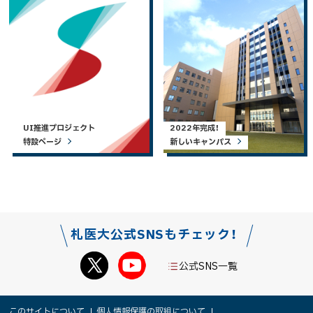
UI推進プロジェクト
2022年完成！
特設ページ
新しいキャンパス
札医大公式SNSもチェック！
公式SNS一覧
本
このサイトについて
個人情報保護の取組について