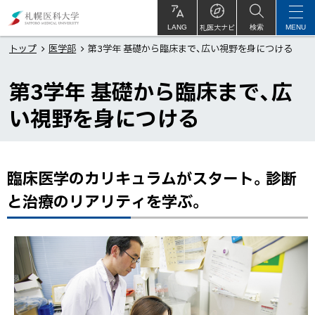
本
札
文
幌
札医大ナビ
サ
LANG
検索
MENU
イ
ト
へ
医
トップ
医学部
第3学年 基礎から臨床まで、広い視野を身につける
内
メ
科
第3学年 基礎から臨床まで、広
ニ
大
ュ
学
い視野を身につける
ー
へ
臨床医学のカリキュラムがスタート。診断
ペ
ー
と治療のリアリティを学ぶ。
ジ
内
目
次
臨
床