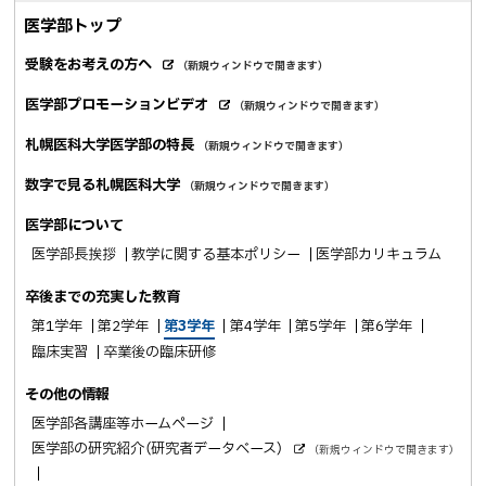
k
医学部トップ
シ
ェ
受験をお考えの方へ
（新規ウィンドウで開きます）
外
ア
部
医学部プロモーションビデオ
（新規ウィンドウで開きます）
サ
外
イ
部
札幌医科大学医学部の特長
ト
（新規ウィンドウで開きます）
サ
イ
数字で見る札幌医科大学
ト
（新規ウィンドウで開きます）
医学部について
医学部長挨拶
教学に関する基本ポリシー
医学部カリキュラム
卒後までの充実した教育
第1学年
第2学年
第3学年
第4学年
第5学年
第6学年
臨床実習
卒業後の臨床研修
その他の情報
医学部各講座等ホームページ
医学部の研究紹介（研究者データベース）
（新規ウィンドウで開きます）
外
部