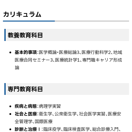
ム
カリキュラム
ト
ッ
プ
教養教育科目
に
戻
る
基本的事項
：医学概論・医療総論3、医療行動科学2、地域
医療合同セミナー3、医療統計学1、専門職キャリア形成
論
専門教育科目
疾病と病態
：病理学実習
社会と医療
：衛生学、公衆衛生学、社会医学実習、医療安
全管理学、国際医療
診断と治療Ⅰ
：臨床疫学、臨床検査医学、総合診療入門、