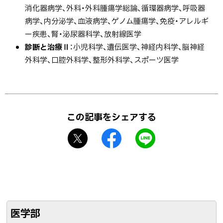
消化器病学、外科・外科腫瘍学総論、循環器病学、呼吸器
病学、内分泌学、血液病学、ゲノム腫瘍学、免疫・アレルギ
ー疾患、腎・泌尿器科学、放射線医学
診断と治療Ⅱ
：小児科学、遺伝医学、神経内科学、脳神経
外科学、口腔外科学、整形外科学、スポーツ医学
ト
ッ
この記事をシェアする
プ
X
f
L
に
シ
a
I
戻
ェ
c
N
る
ア
e
E
b
で
o
送
医学部
o
る