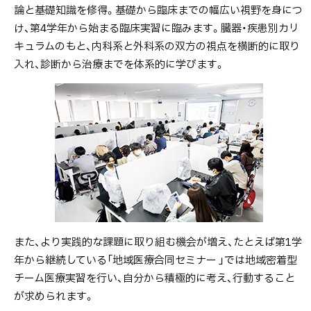
治
論と基礎知識を修得。基礎から臨床までの幅広い視野を身につ
療
け、第4学年から始まる臨床実習に臨みます。臓器・疾患別カリ
の
キュラムのもと、内科系と外科系の双方の視点を横断的に取り
リ
入れ、診断から治療までを体系的に学びます。
ア
リ
テ
ィ
を
学
ぶ。
カ
リ
また、より実践的な課題に取り組む機会が増え、たとえば第1学
キ
年から継続している「地域医療合同セミナー 」では地域密着型
ュ
チーム医療実習を行い、自分から積極的に考え、行動すること
ラ
が求められます。