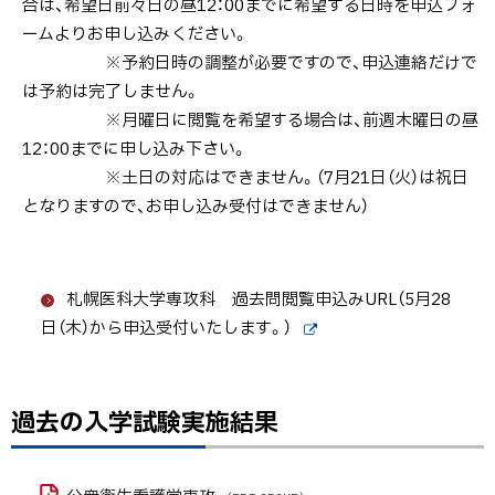
合は、希望日前々日の昼12：00までに希望する日時を申込フォ
結
ームよりお申し込みください。
果
※予約日時の調整が必要ですので、申込連絡だけで
は予約は完了しません。
※月曜日に閲覧を希望する場合は、前週木曜日の昼
12：00までに申し込み下さい。
※土日の対応はできません。（7月21日（火）は祝日
となりますので、お申し込み受付はできません）
札幌医科大学専攻科 過去問閲覧申込みURL（5月28
日（木）から申込受付いたします。）
外
部
サ
イ
過去の入学試験実施結果
ト
ト
ッ
プ