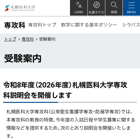
本
札
文
幌
札医大ナビ
サ
LANG
検索
MENU
イ
ト
へ
医
専攻科
専攻科トップ
教学に関する基本ポリシー
内
シラバス
メ
科
ト
ニ
大
トップ
専攻科
受験案内
ッ
ュ
学
プ
受験案内
ー
に
へ
戻
る
令和8年度（2026年度）札幌医科大学専攻
ペ
ー
科説明会を開催します
ジ
内
札幌医科大学専攻科（公衆衛生看護学専攻・助産学専攻）では、
目
本専攻科の教育の特徴、今年度の入試日程や学生募集に関する
次
情報などを提供するため、次のとおり説明会を開催いたしま
令和8
す。