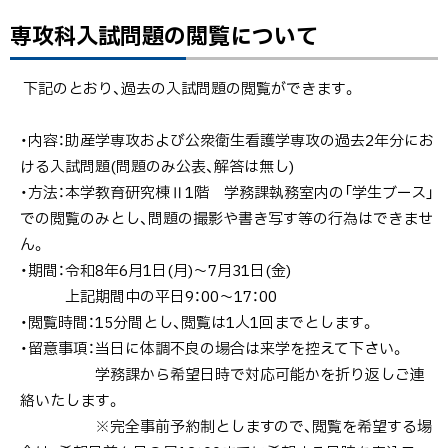
の
専攻科入試問題の閲覧について
ト
閲
ッ
覧
プ
下記のとおり、過去の入試問題の閲覧ができます。
に
に
つ
戻
・内容：助産学専攻および公衆衛生看護学専攻の過去2年分にお
い
る
ける入試問題(問題のみ公表、解答は無し)
て
・方法：本学教育研究棟Ⅱ1階 学務課執務室内の「学生ブース」
での閲覧のみとし、問題の撮影や書き写す等の行為はできませ
過
ん。
去
・期間：令和8年6月1日(月)～7月31日(金)
の
上記期間中の平日9：00～17：00
入
・閲覧時間：15分間とし、閲覧は1人1回までとします。
学
・留意事項：当日に体調不良の場合は来学を控えて下さい。
試
学務課から希望日時で対応可能かを折り返しご連
験
絡いたします。
実
※完全事前予約制としますので、閲覧を希望する場
施