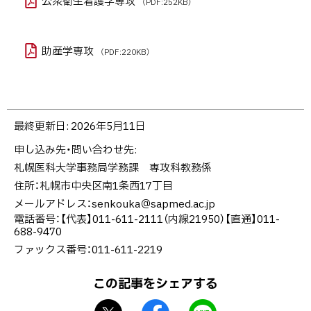
公衆衛生看護学専攻
（PDF:252KB）
に
戻
る
助産学専攻
（PDF:220KB）
ト
最終更新日:
2026年5月11日
ッ
申し込み先・問い合わせ先
プ
札幌医科大学事務局学務課 専攻科教務係
に
住所：札幌市中央区南1条西17丁目
戻
メールアドレス：
senkouka＠sapmed.ac.jp
る
電話番号：【代表】011-611-2111（内線21950）【直通】011-
688-9470
ファックス番号：011-611-2219
この記事をシェアする
X
f
L