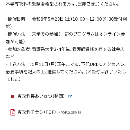
年度
本学専攻科の受験を希望される方は、是非ご参加ください。
（2026
年度）
・開催日時 ：令和8年5月23日（土）10：00～12：00（9：30受付開
札幌
始）
医科
・開催方法 ：来学での参加（一部のプログラムはオンライン参
大学
加が可能）
専攻
・参加対象者：看護系大学3・4年生、看護師資格を有する社会人
科説
など
明会
・申込方法 ：5月11日（月）正午までに、下記URLにアクセスし、
を開
必要事項を記入の上、送信してください。（※受付は終了いたし
催し
ました）
ます
札
専攻科長あいさつ（動画）
幌
外
部
医
サ
専攻科チラシ（PDF）
（PDF:2.05MB）
科
イ
ト
大
学