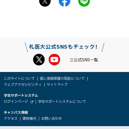
シ
a
I
ェ
c
N
ア
e
E
b
で
o
送
o
る
札医大公式SNSもチェック！
k
シ
公式SNS一覧
ェ
ア
本
サ
このサイトについて
個人情報保護の取組について
文
ウェブアクセシビリティ
サイトマップ
イ
へ
大
学生サポートシステム
メ
ト
（
ログインページ
学生サポートシステムについて
ニ
学
新
情
外
部
規
ュ
キャンパス情報
関
サ
ウ
報
ー
イ
（
（
（
ィ
アクセス
建物案内
お問い合わせ
ト
新
新
新
係
ン
へ
規
規
規
ド