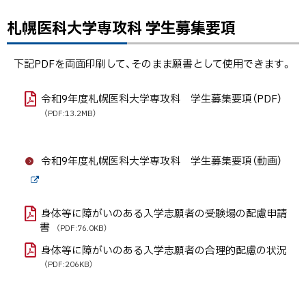
専
札幌医科大学専攻科 学生募集要項
ト
攻
ッ
科
プ
下記PDFを両面印刷して、そのまま願書として使用できます。
学
に
生
戻
令和9年度札幌医科大学専攻科 学生募集要項（PDF）
募
る
（PDF:13.2MB）
集
要
項
令和9年度札幌医科大学専攻科 学生募集要項（動画）
外
専
部
攻
身体等に障がいのある入学志願者の受験場の配慮申請
サ
書
イ
（PDF:76.0KB）
科
ト
入
身体等に障がいのある入学志願者の合理的配慮の状況
試
（PDF:206KB）
問
題