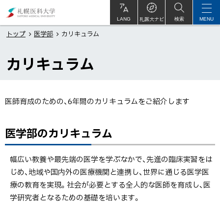
本
札
文
幌
札医大ナビ
サ
LANG
検索
MENU
イ
ト
へ
医
トップ
医学部
カリキュラム
内
メ
科
カリキュラム
ニ
大
ュ
学
ー
医師育成のための、6年間のカリキュラムをご紹介します
へ
ペ
医学部のカリキュラム
ー
ジ
内
幅広い教養や最先端の医学を学ぶなかで、先進の臨床実習をは
目
じめ、地域や国内外の医療機関と連携し、世界に通じる医学医
次
療の教育を実現。社会が必要とする全人的な医師を育成し、医
学研究者となるための基礎を培います。
医
学