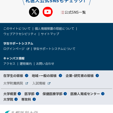
札医大公式SNSもチェック！
公式SNS一覧
本
サ
このサイトについて
個人情報保護の取組について
文
ウェブアクセシビリティ
サイトマップ
イ
へ
大
学生サポートシステム
メ
ト
（
ログインページ
学生サポートシステムについて
ニ
学
新
情
外
部
規
ュ
キャンパス情報
関
サ
ウ
報
ー
イ
（
（
（
ィ
アクセス
建物案内
お問い合わせ
ト
新
新
新
係
ン
へ
規
規
規
ド
サ
ウ
ウ
ウ
者
ウ
対
在学生の皆様
地域・一般の皆様
企業・研究者の皆様
ィ
ィ
ィ
で
イ
象
ン
ン
ン
開
向
関
大学附属病院
入試情報
ド
ド
ド
き
外
外
者
連
ウ
ウ
ウ
ま
ト
け
部
部
メ
で
で
で
大学概要
医学部
保健医療学部
医療人育成センター
す
サ
サ
別
サ
開
開
開
）
イ
イ
マ
大学院
専攻科
イ
き
き
き
メ
ト
ト
イ
ま
ま
ま
ン
ッ
ニ
す
す
す
ト
北
）
）
）