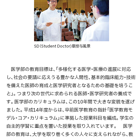
SD（Student Doctor)章授与風景
ト
医学部の教育目標は、「多様化する医学・医療の進展に対応
ッ
し、社会の要請に応えうる豊かな人間性、基本的臨床能力・技術
プ
を備えた医師の育成と医学研究者となるための基礎を培うこ
に
と」。つまり次の世代に求められる医師・医学研究者の養成で
戻
す。医学部のカリキュラムは、この10年間で大きな変貌を遂げ
る
ました。平成14年度からは、卒前医学教育の指針「医学教育モ
デル・コア・カリキュラム」に準拠した授業科目を編成。学生の
自主的学習に重点を置いた授業を取り入れています。 医学
部の教育は、大学を取り巻く多くの人々に支えられながら、教