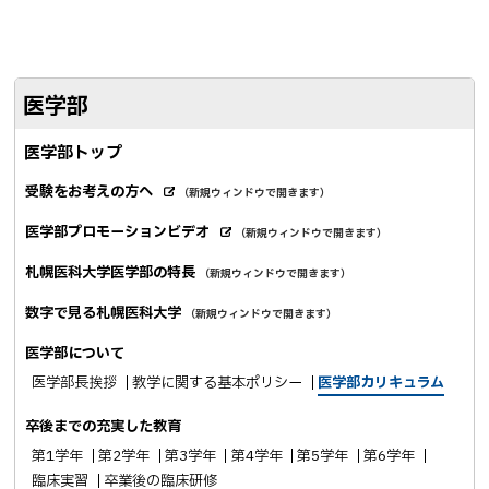
ア
e
E
b
で
o
送
医学部
o
る
k
医学部トップ
シ
ェ
受験をお考えの方へ
（新規ウィンドウで開きます）
外
ア
部
医学部プロモーションビデオ
（新規ウィンドウで開きます）
サ
外
イ
部
札幌医科大学医学部の特長
ト
（新規ウィンドウで開きます）
サ
イ
数字で見る札幌医科大学
ト
（新規ウィンドウで開きます）
医学部について
医学部長挨拶
教学に関する基本ポリシー
医学部カリキュラム
卒後までの充実した教育
第1学年
第2学年
第3学年
第4学年
第5学年
第6学年
臨床実習
卒業後の臨床研修