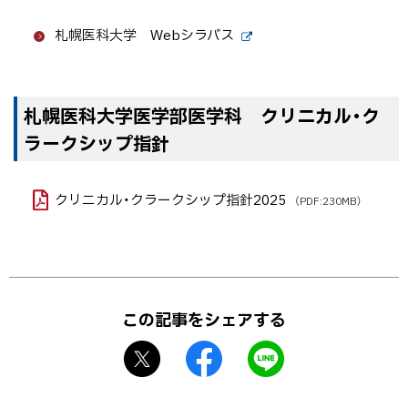
プ
札幌医科大学 Webシラバス
に
外
戻
部
サ
る
イ
ト
札幌医科大学医学部医学科 クリニカル・ク
ト
ッ
ラークシップ指針
プ
に
クリニカル・クラークシップ指針2025
（PDF:230MB）
戻
る
ト
ッ
この記事をシェアする
プ
X
f
L
に
シ
a
I
戻
ェ
c
N
る