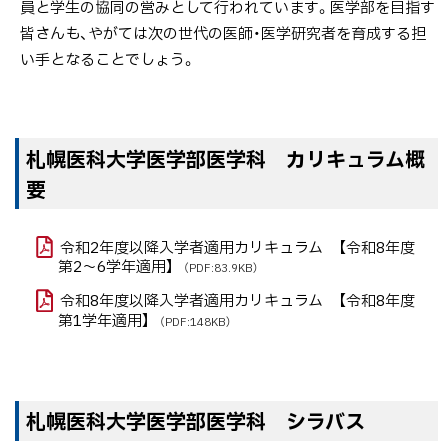
員と学生の協同の営みとして行われています。医学部を目指す
皆さんも、やがては次の世代の医師・医学研究者を育成する担
い手となることでしょう。
ト
札幌医科大学医学部医学科 カリキュラム概
ッ
要
プ
に
令和2年度以降入学者適用カリキュラム 【令和8年度
戻
第2～6学年適用】
（PDF:83.9KB）
る
令和8年度以降入学者適用カリキュラム 【令和8年度
第1学年適用】
（PDF:148KB）
ト
札幌医科大学医学部医学科 シラバス
ッ