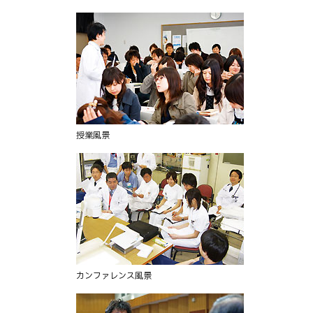
部
の
カ
リ
キ
ュ
ラ
ム
授業風景
カンファレンス風景