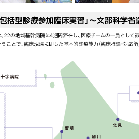
域包括型診療参加臨床実習」～文部科学省
、22の地域基幹病院に4週間滞在し、医療チームの一員として
うことで、臨床現場に即した基本的診療能力（臨床推論・対応能