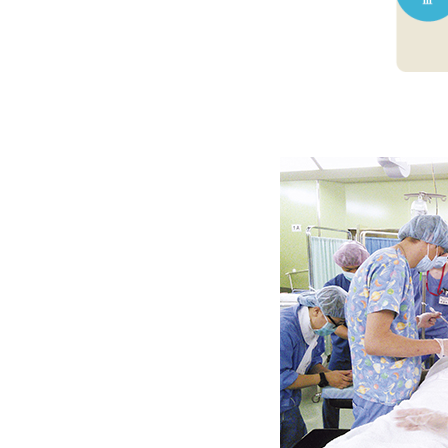
ト
ッ
プ
に
戻
る