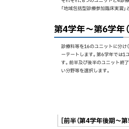
それぞれ、8つのユニットと4診療
ト
「地域包括型診療参加臨床実習」
ッ
プ
ペ
第
第4学年～第6学年
へ
ー
4
戻
ジ
学
る
内
年
診療科等を16のユニットに分け
目
～
ーテートします。第6学年では1
次
第
す。前半及び後半のユニット終了
6
い分野等を選択します。
学
年
（必
修
実
習）
［前半（第4学年後期～第