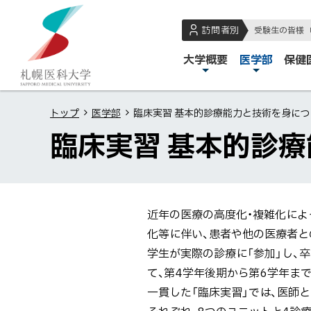
本
本
札
文
文
幌
訪問者別
受験生の皆様
へ
へ
医
メ
大学概要
医学部
保健
メ
戻
科
イ
ニ
る
大
ン
ュ
メ
学
トップ
医学部
臨床実習 基本的診療能力と技術を身につ
メ
ー
ニ
臨床実習 基本的診
ニ
へ
ュ
ュ
ー
ー
へ
戻
近年の医療の高度化・複雑化によ
る
化等に伴い、患者や他の医療者と
ペ
学生が実際の診療に「参加」し、
ー
て、第4学年後期から第6学年ま
ジ
一貫した「臨床実習」では、医師と
の