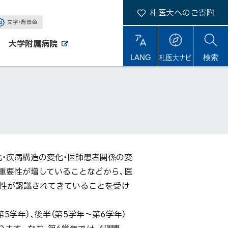
札医大へのご寄附
文字・背景色
大学附属病院
外
外
札医大ナビ
サ
LANG
検索
部
部
サ
サ
イ
イ
イ
ト
ト
ト
内
化・疾病構造の変化・医師患者関係の変
重要性が増していることなどから、医
要性が認識されてきていることを受け
5学年）、後半（第5学年～第6学年）