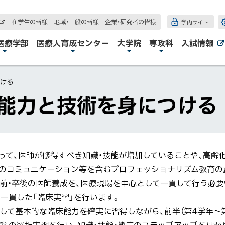
在学生の皆様
地域・一般の皆様
企業・研究者の皆様
学内サイト
外
部
サ
医療学部
医療人育成センター
大学院
専攻科
入試情報
イ
ト
ける
療能力と技術を身につける
って、医師が修得すべき知識・技能が増加していることや、高齢
のコミュニケーション等を含むプロフェッショナリズム教育の
卒前・卒後の医師養成を、医療現場を中心として一貫して行う必
で一貫した「臨床実習」を行います。
して基本的な臨床能力を確実に習得しながら、前半（第4学年～第