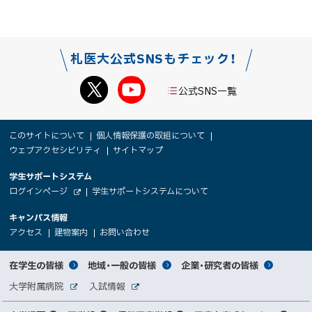
b
で
o
送
o
る
札医大公式SNSもチェック！
k
シ
公式SNS一覧
ェ
ア
本
サ
このサイトについて
個人情報保護の取組について
文
ウェブアクセシビリティ
サイトマップ
イ
へ
大
学生サポートシステム
メ
ト
（
ログインページ
学生サポートシステムについて
ニ
学
新
情
外
部
規
ュ
キャンパス情報
関
サ
ウ
報
ー
イ
（
（
（
ィ
アクセス
建物案内
お問い合わせ
ト
新
新
新
係
ン
へ
規
規
規
ド
サ
ウ
ウ
ウ
者
ウ
対
在学生の皆様
地域・一般の皆様
企業・研究者の皆様
ィ
ィ
ィ
で
イ
象
ン
ン
ン
開
向
関
大学附属病院
入試情報
ド
ド
ド
き
外
外
者
連
ウ
ウ
ウ
ま
ト
け
部
部