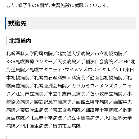
また、修了生の5割が、実習施設に就職しています。
就職先
北海道内
札幌医科大学附属病院／北海道大学病院／市立札幌病院／
KKR札幌医療センター／天使病院／手稲渓仁会病院／JCHO北
海道病院／札幌マタニティ・ウイメンズホスピタル／NTT東日
本札幌病院／札幌白石産科婦人科病院／勤医協札幌病院／札
幌東豊病院／札幌徳洲会病院／カワカミウィメンズクリニッ
ク／江別市立病院／市立千歳市民病院／苫小牧市立病院／小
樽協会病院／製鉄記念室蘭病院／函館五稜郭病院／函館中央
病院／帯広厚生病院／帯広協会病院／釧路赤十字病院／網走
厚生病院／北見赤十字病院／町立中標津病院／旭川医科大学
病院／旭川厚生病院／留萌市立病院