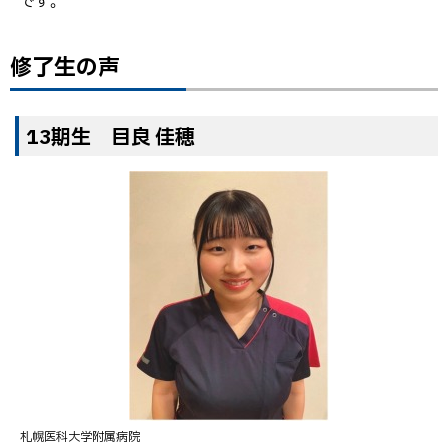
です。
修了生の声
13期生 目良 佳穂
札幌医科大学附属病院