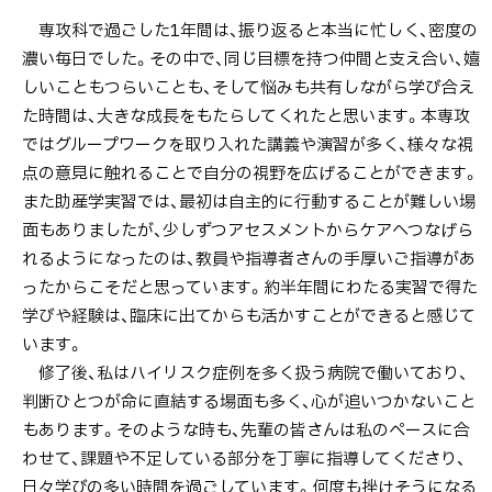
専攻科で過ごした1年間は、振り返ると本当に忙しく、密度の
濃い毎日でした。その中で、同じ目標を持つ仲間と支え合い、嬉
しいこともつらいことも、そして悩みも共有しながら学び合え
た時間は、大きな成長をもたらしてくれたと思います。本専攻
ではグループワークを取り入れた講義や演習が多く、様々な視
点の意見に触れることで自分の視野を広げることができます。
また助産学実習では、最初は自主的に行動することが難しい場
面もありましたが、少しずつアセスメントからケアへつなげら
れるようになったのは、教員や指導者さんの手厚いご指導があ
ったからこそだと思っています。約半年間にわたる実習で得た
学びや経験は、臨床に出てからも活かすことができると感じて
います。
修了後、私はハイリスク症例を多く扱う病院で働いており、
判断ひとつが命に直結する場面も多く、心が追いつかないこと
もあります。そのような時も、先輩の皆さんは私のペースに合
わせて、課題や不足している部分を丁寧に指導してくださり、
日々学びの多い時間を過ごしています。何度も挫けそうになる