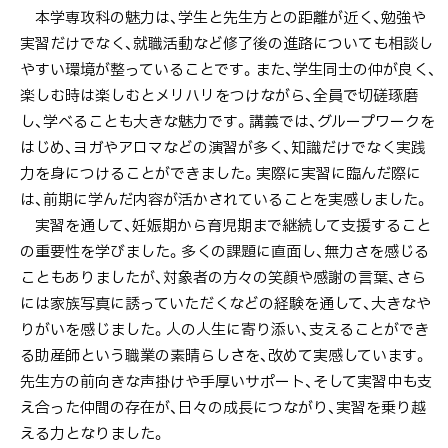
本学専攻科の魅力は、学生と先生方との距離が近く、勉強や
実習だけでなく、就職活動など修了後の進路についても相談し
やすい環境が整っていることです。また、学生同士の仲が良く、
楽しむ時は楽しむとメリハリをつけながら、全員で切磋琢磨
し、学べることも大きな魅力です。講義では、グループワークを
はじめ、ヨガやアロマなどの演習が多く、知識だけでなく実践
力を身につけることができました。実際に実習に臨んだ際に
は、前期に学んだ内容が活かされていることを実感しました。
実習を通して、妊娠期から育児期まで継続して支援すること
の重要性を学びました。多くの課題に直面し、無力さを感じる
こともありましたが、対象者の方々の笑顔や感謝の言葉、さら
には家族写真に誘っていただくなどの経験を通して、大きなや
りがいを感じました。人の人生に寄り添い、支えることができ
る助産師という職業の素晴らしさを、改めて実感しています。
先生方の前向きな声掛けや手厚いサポート、そして実習中も支
え合った仲間の存在が、日々の成長につながり、実習を乗り越
える力となりました。