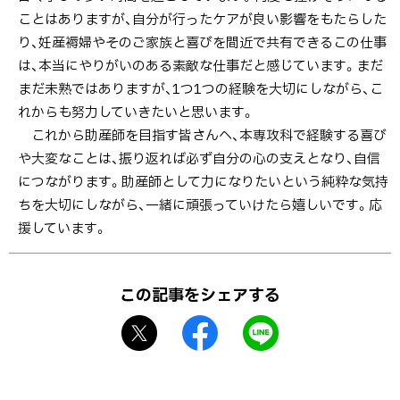
ことはありますが、自分が行ったケアが良い影響をもたらした
り、妊産褥婦やそのご家族と喜びを間近で共有できるこの仕事
は、本当にやりがいのある素敵な仕事だと感じています。まだ
まだ未熟ではありますが、1つ1つの経験を大切にしながら、こ
れからも努力していきたいと思います。
これから助産師を目指す皆さんへ、本専攻科で経験する喜び
や大変なことは、振り返れば必ず自分の心の支えとなり、自信
につながります。助産師として力になりたいという純粋な気持
ちを大切にしながら、一緒に頑張っていけたら嬉しいです。応
援しています。
ト
ッ
この記事をシェアする
プ
X
f
L
に
シ
a
I
戻
ェ
c
N
る
ア
e
E