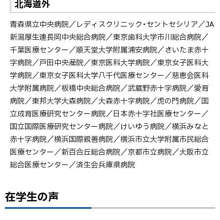
北海道外
青森県立中央病院／レディスクリニック・セントセシリア／JA
新潟厚生連長岡中央総合病院／東京歯科大学市川総合病院／
千葉医療センター／順天堂大学附属浦安病院／さいたま赤十
字病院／戸田中央産院／東京医科大学病院／東京女子医科大
学病院／東京女子医科大学八千代医療センター／慈恵会医科
大学附属病院／板橋中央総合病院／武蔵野赤十字病院／愛育
病院／東邦大学大森病院／大森赤十字病院／虎の門病院／国
立成育医療研究センター病院／日本赤十字社医療センター／
国立国際医療研究センター病院／けいゆう病院／横浜みなと
赤十字病院／横浜国際親善病院／横浜市立大学附属市民総合
医療センター／新百合丘総合病院／京都市立病院／大阪市立
総合医療センター／済生会兵庫県病院
在学生の声