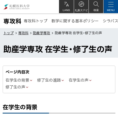
本
札
文
幌
札医大ナビ
サ
LANG
検索
MENU
イ
ト
へ
医
専攻科
専攻科トップ
教学に関する基本ポリシー
内
シラバス
メ
科
ト
ニ
大
トップ
専攻科
助産学専攻
助産学専攻 在学生・修了生の声
ッ
ュ
学
プ
助産学専攻 在学生・修了生の声
ー
に
へ
戻
る
ページ内目次
在学生の背景
修了生の進路
在学生の声
修了生の声
在学生の背景