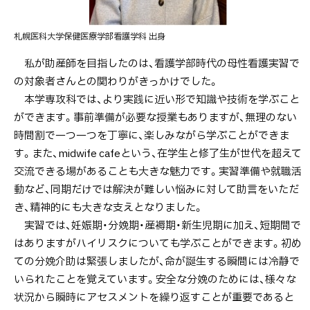
札幌医科大学保健医療学部看護学科 出身
私が助産師を目指したのは、看護学部時代の母性看護実習で
の対象者さんとの関わりがきっかけでした。
本学専攻科では、より実践に近い形で知識や技術を学ぶこと
ができます。事前準備が必要な授業もありますが、無理のない
時間割で一つ一つを丁寧に、楽しみながら学ぶことができま
す。また、midwife cafeという、在学生と修了生が世代を超えて
交流できる場があることも大きな魅力です。実習準備や就職活
動など、同期だけでは解決が難しい悩みに対して助言をいただ
き、精神的にも大きな支えとなりました。
実習では、妊娠期・分娩期・産褥期・新生児期に加え、短期間で
はありますがハイリスクについても学ぶことができます。初め
ての分娩介助は緊張しましたが、命が誕生する瞬間には冷静で
いられたことを覚えています。安全な分娩のためには、様々な
状況から瞬時にアセスメントを繰り返すことが重要であると