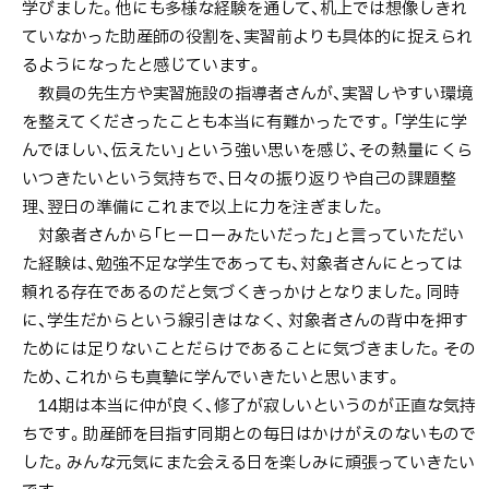
学びました。他にも多様な経験を通して、机上では想像しきれ
ていなかった助産師の役割を、実習前よりも具体的に捉えられ
るようになったと感じています。
教員の先生方や実習施設の指導者さんが、実習しやすい環境
を整えてくださったことも本当に有難かったです。「学生に学
んでほしい、伝えたい」という強い思いを感じ、その熱量にくら
いつきたいという気持ちで、日々の振り返りや自己の課題整
理、翌日の準備にこれまで以上に力を注ぎました。
対象者さんから「ヒーローみたいだった」と言っていただい
た経験は、勉強不足な学生であっても、対象者さんにとっては
頼れる存在であるのだと気づくきっかけとなりました。同時
に、学生だからという線引きはなく、 対象者さんの背中を押す
ためには足りないことだらけであることに気づきました。その
ため、これからも真摯に学んでいきたいと思います。
14期は本当に仲が良く、修了が寂しいというのが正直な気持
ちです。助産師を目指す同期との毎日はかけがえのないもので
した。みんな元気にまた会える日を楽しみに頑張っていきたい