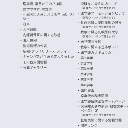
報
ト
ウ
理事長・学長からのご挨拶
受験をお考えの方へ
へ
イ
別
で
者
外
（新規ウィンドウで開きます）
建学の精神・理念等
部
マ
開
ン
メ
医学部プロモーションビデオ
サ
札幌医科大学における三つのポリ
き
向
イ
（新規ウィンドウで開きます）
シー
メ
ニ
ト
ッ
ま
札幌医科大学医学部の特長
沿革
す
け
（新規ウィンドウで開きます）
ニ
ュ
大学組織
数字で見る札幌医科大学
プ
）
内部質保証に関する取組
ュ
ー
（新規ウィンドウで開きます）
法人情報
医学部長挨拶
ー
教育情報の公表
教学に関する基本ポリシー
広報・プレスリリース・メディア
医学部カリキュラム
キャンパスが生まれ変わりました
第1学年
その他公開情報
第2学年
写真ギャラリー
第3学年
第4学年
第5学年
第6学年
臨床実習
卒業後の臨床研修
医学部各講座等ホームページ
医学部の研究紹介（研究者デー
ベース）
外
（新規ウィンドウで開きます）
部
動物実験に関する情報公開
サ
イ
関連リンク
ト