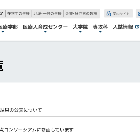
在学生の皆様
地域・一般の皆様
企業・研究者の皆様
学内サイト
外
部
サ
医療学部
医療人育成センター
大学院
専攻科
入試情報
イ
ト
覧
」結果の公表について
拠点コンソーシアムに参画しています