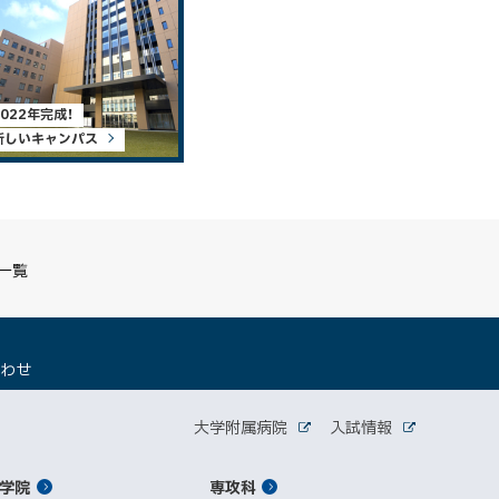
2022年完成！
新しいキャンパス
S一覧
（
合わせ
新
規
関
ウ
大学附属病院
入試情報
外
外
ィ
連
部
部
ン
サ
サ
学院
ド
専攻科
サ
イ
イ