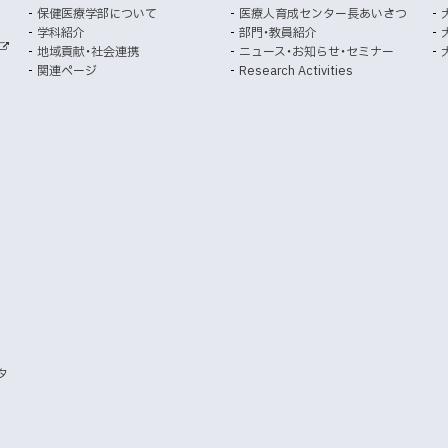
ウ
ウ
保健医療学部について
医療人育成センター長あいさつ
で
で
学科紹介
部門・教員紹介
開
開
地域貢献・社会連携
ニュース・お知らせ・セミナー
外
き
き
関連ページ
Research Activities
部
ま
ま
サ
イ
す
す
ト
）
）
タ