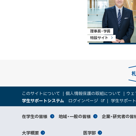
理事長・学長
特設サイト
本
サ
このサイトについて
個人情報保護の取組について
ウェ
文
（
大
学生サポートシステム
ログインページ
学生サポー
イ
へ
外
新
部
規
学
メ
サ
ト
サ
対
在学生の皆様
地域・一般の皆様
企業・研究者の皆
ウ
イ
ニ
ィ
ト
関
象
情
ュ
イ
ン
メ
大学概要
医学部
ド
係
者
ー