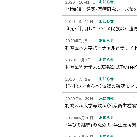
お知らせ
2020年10月14日
ト
「北海道 健康・医療研究シーズ集2
ッ
プ
お知らせ
2020年8月12日
身元が判明したアイヌ民族のご遺
へ
戻
お知らせ
2020年7月8日
る
札幌医科大学バーチャル背景サイ
お知らせ
2020年7月8日
札幌医科大学入試広報公式Twitt
お知らせ
2020年7月2日
【学生の皆さんへ】体調の確認にア
入試情報
2020年6月29日
札幌医科大学専攻科（公衆衛生看護
お知らせ
2020年5月20日
「学びの継続」のための「学生支援
お知らせ