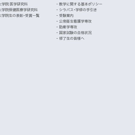
ト
ト
ウ
大学院 医学研究科
教学に関する基本ポリシー
イ
で
大学院保健医療学研究科
シラバス・学修の手引き
開
ト
大学院生の表彰・受賞一覧
受験案内
き
公衆衛生看護学専攻
ま
助産学専攻
す
国家試験の合格状況
）
修了生の皆様へ