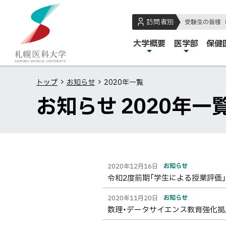
本
本
札
文
文
幌
訪問者別
受験生の皆様
へ
へ
医
メ
大学概要
医学部
保健
メ
戻
科
イ
ニ
る
大
ン
ュ
メ
学
トップ
お知らせ
2020年一覧
メ
ー
ニ
お知らせ 2020年一
ニ
へ
ュ
ュ
ー
ー
へ
戻
ペ
一
一
る
お知らせ
2020年12月16日
ー
覧
ペ
覧
令和2度前期「学生による授業評価
ジ
ー
内
お知らせ
2020年11月20日
ジ
数理・データサイエンス教育強化
目
の
次