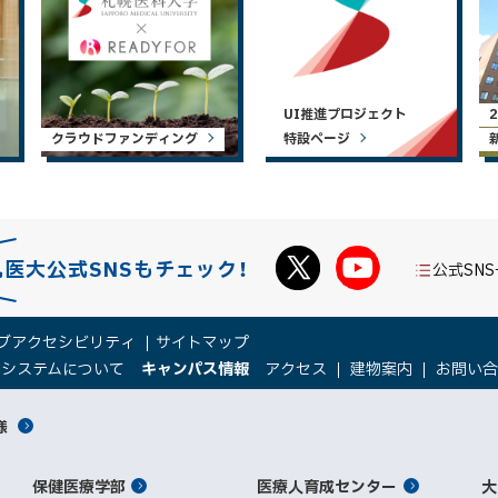
UI推進プロジェクト
クラウドファンディング
特設ページ
札医大公式SNSもチェック！
公式SN
ブアクセシビリティ
サイトマップ
（
（
トシステムについて
キャンパス情報
アクセス
建物案内
お問い
新
新
規
規
様
ウ
ウ
ィ
ィ
ン
ン
保健医療学部
医療人育成センター
ド
ド
大