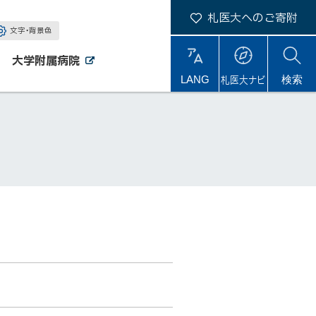
札医大へのご寄附
文字・背景色
大学附属病院
外
外
札医大ナビ
サ
LANG
検索
部
部
サ
サ
イ
イ
イ
ト
ト
ト
内