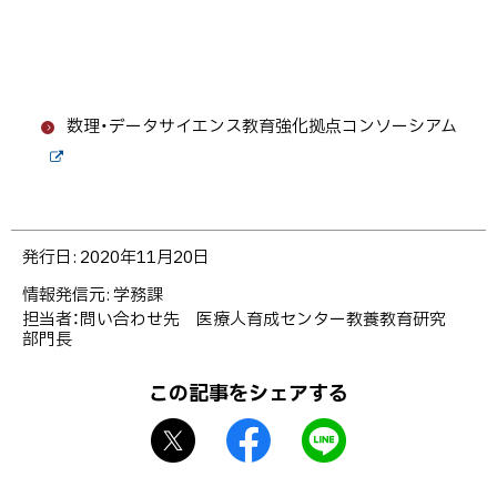
数理・データサイエンス教育強化拠点コンソーシアム
外
部
サ
イ
ト
ト
発行日:
2020年11月20日
ッ
情報発信元
学務課
プ
担当者：問い合わせ先 医療人育成センター教養教育研究
に
部門長
戻
る
この記事をシェアする
X
f
L
シ
a
I
ェ
c
N