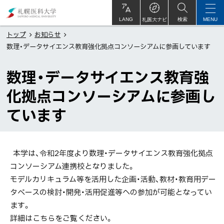
本
札
文
幌
札医大ナビ
サ
LANG
検索
MENU
イ
ト
へ
医
トップ
お知らせ
内
数理・データサイエンス教育強化拠点コンソーシアムに参画しています
メ
科
ニ
大
数理・データサイエンス教育強
ュ
学
ー
化拠点コンソーシアムに参画し
へ
ています
本学は、令和2年度より数理・データサイエンス教育強化拠点
コンソーシアム連携校となりました。
モデルカリキュラム等を活用した企画・活動、教材・教育用デー
タベースの検討・開発・活用促進等への参加が可能となってい
ます。
詳細はこちらをご覧ください。