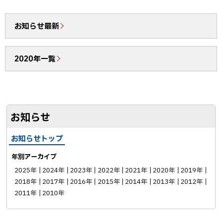
ア
e
E
b
で
お知らせ最新
o
送
o
る
2020年一覧
k
シ
ェ
ア
お知らせ
お知らせトップ
年別アーカイブ
2025年
2024年
2023年
2022年
2021年
2020年
2019年
2018年
2017年
2016年
2015年
2014年
2013年
2012年
2011年
2010年