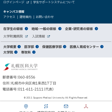
（
ログインページ
学生サポートシステムについて
ニ
学
新
情
外
部
規
ュ
キャンパス情報
関
サ
ウ
報
ー
イ
（
（
（
ィ
アクセス
建物案内
お問い合わせ
ト
新
新
新
係
ン
へ
規
規
規
ド
サ
ウ
ウ
ウ
者
ウ
対
在学生の皆様
地域・一般の皆様
企業・研究者の皆様
ィ
ィ
ィ
で
イ
象
ン
ン
ン
開
向
関
大学附属病院
入試情報
ド
ド
ド
き
外
外
者
連
ウ
ウ
ウ
ま
ト
け
部
部
メ
で
で
で
大学概要
医学部
保健医療学部
医療人育成センター
す
サ
サ
別
サ
開
開
開
）
イ
イ
マ
大学院
専攻科
イ
き
き
き
メ
ト
ト
イ
ま
ま
ま
ン
ッ
ニ
す
す
す
ト
北
）
）
）
メ
ュ
プ
海
ニ
ー
道
郵便番号：060-8556
ュ
公
住所：札幌市中央区南1条西17丁目
立
ー
電話番号：011-611-2111（代表）
大
学
© 2011 Sapporo Medical University All Rights Reserved.
法
人
札