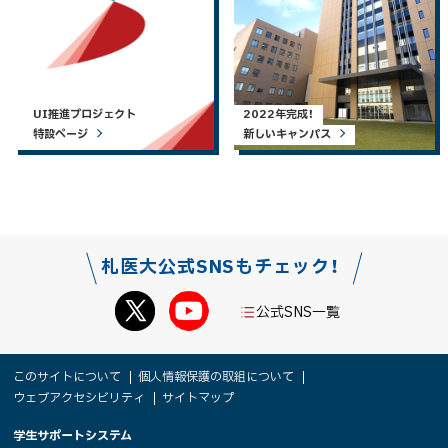
UI推進プロジェクト
2022年完成！
特設ページ
新しいキャンパス
札医大公式SNSもチェック！
公式SNS一覧
本
サ
このサイトについて
個人情報保護の取組について
文
ウェブアクセシビリティ
サイトマップ
イ
へ
大
学生サポートシステム
メ
ト