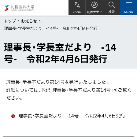
本
札
文
幌
札医大ナビ
サ
LANG
検索
MENU
イ
ト
へ
医
トップ
お知らせ
内
理事長・学長室だより -14号- 令和2年4月6日発行
メ
科
ニ
大
理事長・学長室だより -14
ュ
学
ー
号- 令和2年4月6日発行
へ
理事長・学長室だより第14号を発行いたしました 。
詳細については、下記「理事長・学長室だより第14号」をご覧く
ださい。
理事長・学長室だより -14号- 令和2年4月6日発行