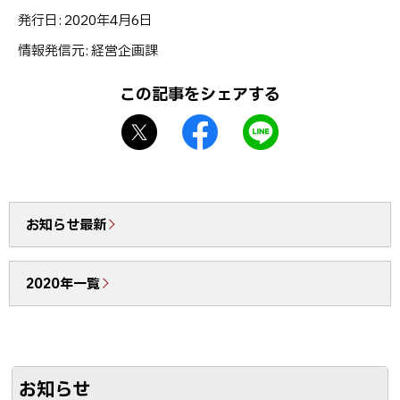
ト
発行日:
2020年4月6日
ッ
情報発信元
経営企画課
プ
に
この記事をシェアする
戻
X
f
L
る
シ
a
I
ェ
c
N
ア
e
E
b
で
お知らせ最新
o
送
o
る
2020年一覧
k
シ
ェ
ア
お知らせ