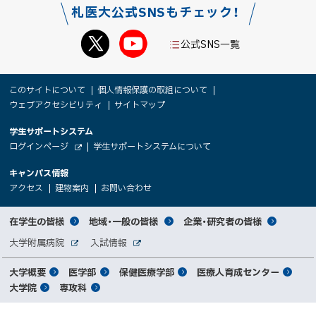
札医大公式SNSもチェック！
公式SNS一覧
本
サ
このサイトについて
個人情報保護の取組について
文
ウェブアクセシビリティ
サイトマップ
イ
へ
大
学生サポートシステム
メ
ト
（
ログインページ
学生サポートシステムについて
ニ
学
新
情
外
部
規
ュ
キャンパス情報
関
サ
ウ
報
ー
イ
（
（
（
ィ
アクセス
建物案内
お問い合わせ
ト
新
新
新
係
ン
へ
規
規
規
ド
サ
ウ
ウ
ウ
者
ウ
対
在学生の皆様
地域・一般の皆様
企業・研究者の皆様
ィ
ィ
ィ
で
イ
象
ン
ン
ン
開
向
関
大学附属病院
入試情報
ド
ド
ド
き
外
外
者
連
ウ
ウ
ウ
ま
ト
け
部
部
メ
で
で
で
大学概要
医学部
保健医療学部
医療人育成センター
す
サ
サ
別
サ
開
開
開
）
イ
イ
マ
大学院
専攻科
イ
き
き
き
メ
ト
ト
イ
ま
ま
ま
ン
ッ
ニ
す
す
す