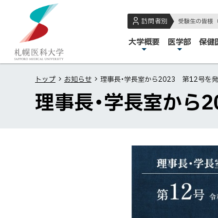
本
本
札
文
文
幌
訪問者別
受験生の皆様
へ
へ
医
メ
大学概要
医学部
保健
メ
戻
科
イ
ニ
る
大
ン
ュ
メ
学
トップ
お知らせ
理事長・学長室から2023 第12号を
メ
ー
ニ
理事長・学長室から2
ニ
へ
ュ
ュ
ー
ー
へ
戻
る
ペ
ー
ジ
の