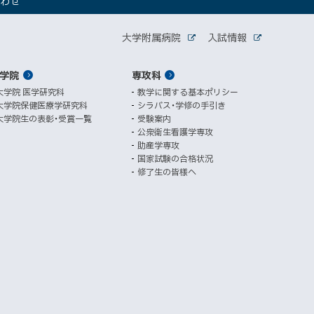
合わせ
新
規
関
ウ
大学附属病院
入試情報
外
外
ィ
連
部
部
ン
サ
サ
学院
ド
専攻科
サ
イ
イ
ト
ト
ウ
大学院 医学研究科
教学に関する基本ポリシー
イ
で
大学院保健医療学研究科
シラバス・学修の手引き
開
ト
大学院生の表彰・受賞一覧
受験案内
き
公衆衛生看護学専攻
ま
助産学専攻
す
国家試験の合格状況
）
修了生の皆様へ