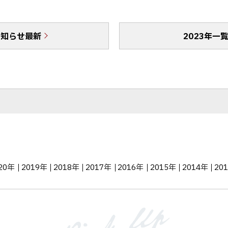
ア
e
E
b
で
お知らせ最新
o
送
2023年一
o
る
k
シ
ェ
ア
20年
2019年
2018年
2017年
2016年
2015年
2014年
20