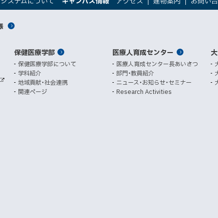
トシステムについて
キャンパス情報
アクセス
建物案内
お問い
新
新
規
規
様
ウ
ウ
ィ
ィ
ン
ン
保健医療学部
医療人育成センター
ド
ド
大
ウ
ウ
保健医療学部について
医療人育成センター長あいさつ
で
で
学科紹介
部門・教員紹介
開
開
地域貢献・社会連携
ニュース・お知らせ・セミナー
外
き
き
関連ページ
Research Activities
部
ま
ま
サ
イ
す
す
ト
）
）