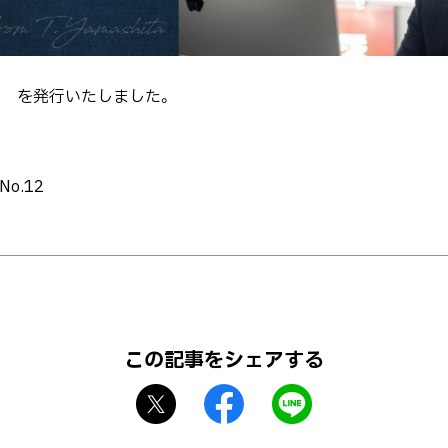
12 を発行いたしました。
o.12
この記事をシェアする
X
f
L
シ
a
I
ェ
c
N