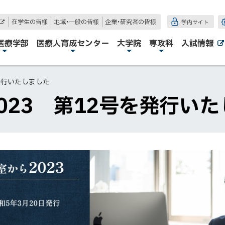
在学生の皆様
地域・一般の皆様
企業・研究者の皆様
学内サイト
外
部
サ
医療学部
医療人育成センター
大学院
専攻科
入試情報
イ
ト
発行いたしました
023 第12号を発行い