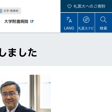
札医大へのご寄附
文字・背景色
大学附属病院
外
外
札医大ナビ
サ
LANG
検索
部
部
サ
サ
イ
イ
イ
ト
ト
ト
内
たしました