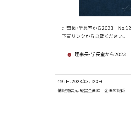
ト
ッ
プ
理事長・学長室から2023 No.
へ
下記リンクからご覧ください。
戻
る
理事長・学長室から2023 N
ト
発行日:
2023年3月20日
ッ
情報発信元
経営企画課 企画広報係
プ
に
戻
る