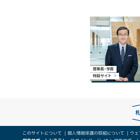
理事長・学長
特設サイト
本
サ
このサイトについて
個人情報保護の取組について
ウェ
文
（