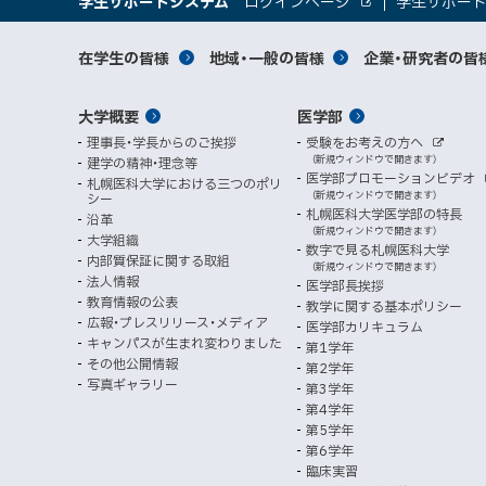
大
学生サポートシステム
ログインページ
学生サポー
イ
へ
外
新
部
規
学
メ
サ
ト
サ
対
在学生の皆様
地域・一般の皆様
企業・研究者の皆
ウ
イ
ニ
ィ
ト
関
象
情
ュ
イ
ン
メ
大学概要
医学部
ド
係
者
ー
報
ト
ウ
理事長・学長からのご挨拶
受験をお考えの方へ
へ
イ
別
で
者
外
（新規ウィンドウで開きます）
建学の精神・理念等
部
マ
開
ン
メ
医学部プロモーションビデオ
サ
札幌医科大学における三つのポリ
き
向
イ
（新規ウィンドウで開きます）
シー
メ
ニ
ト
ッ
ま
札幌医科大学医学部の特長
沿革
す
け
（新規ウィンドウで開きます）
ニ
ュ
大学組織
数字で見る札幌医科大学
プ
）
内部質保証に関する取組
ュ
ー
（新規ウィンドウで開きます）
法人情報
医学部長挨拶
ー
教育情報の公表
教学に関する基本ポリシー
広報・プレスリリース・メディア
医学部カリキュラム
キャンパスが生まれ変わりました
第1学年
その他公開情報
第2学年
写真ギャラリー
第3学年
第4学年
第5学年
第6学年
臨床実習