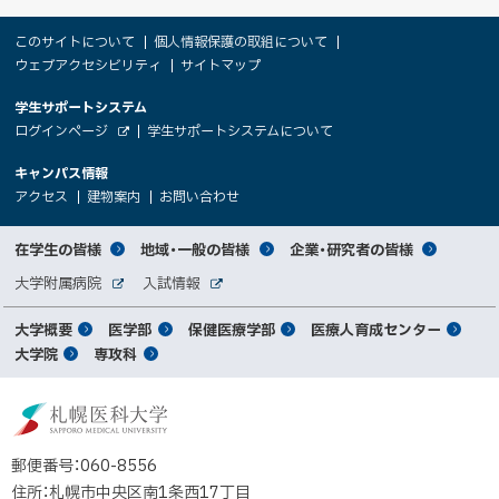
本
サ
このサイトについて
個人情報保護の取組について
文
ウェブアクセシビリティ
サイトマップ
イ
へ
大
学生サポートシステム
メ
ト
（
ログインページ
学生サポートシステムについて
ニ
学
新
情
外
部
規
ュ
キャンパス情報
関
サ
ウ
報
ー
イ
（
（
（
ィ
アクセス
建物案内
お問い合わせ
ト
新
新
新
係
ン
へ
規
規
規
ド
サ
ウ
ウ
ウ
者
ウ
対
在学生の皆様
地域・一般の皆様
企業・研究者の皆様
ィ
ィ
ィ
で
イ
象
ン
ン
ン
開
向
関
大学附属病院
入試情報
ド
ド
ド
き
外
外
者
連
ウ
ウ
ウ
ま
ト
け
部
部
メ
で
で
で
大学概要
医学部
保健医療学部
医療人育成センター
す
サ
サ
別
サ
開
開
開
）
イ
イ
マ
大学院
専攻科
イ
き
き
き
メ
ト
ト
イ
ま
ま
ま
ン
ッ
ニ
す
す
す
ト
北
）
）
）
メ
ュ
プ
海
ニ
ー
道
郵便番号：060-8556
ュ
公
住所：札幌市中央区南1条西17丁目
立