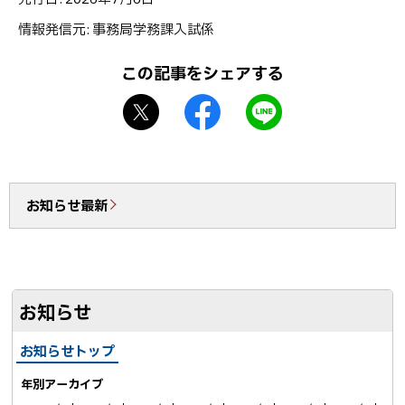
ッ
情報発信元
事務局学務課入試係
プ
に
この記事をシェアする
戻
X
f
L
る
シ
a
I
ェ
c
N
ア
e
E
b
で
お知らせ最新
o
送
o
る
k
シ
お知らせ
ェ
ア
お知らせトップ
年別アーカイブ