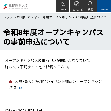
本
札
文
幌
札医大ナビ
サ
LANG
検索
MENU
イ
ト
へ
医
トップ
お知らせ
令和8年度オープンキャンパスの事前申込について
内
メ
科
令和8年度オープンキャンパス
ニ
大
ュ
学
の事前申込について
ー
へ
オープンキャンパスの事前申込が開始となりました。
詳しくは下記サイトをご確認ください。
入試・高大連携部門＞イベント情報＞オープンキャン
パス
外
部
サ
イ
ト
ト
発行日:
2026年7月6日