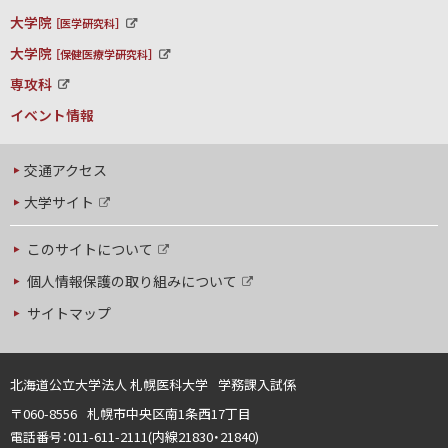
大学院
［医学研究科］
外
大学院
部
［保健医療学研究科］
外
サ
専攻科
部
イ
外
サ
ト
イベント情報
部
イ
サ
ト
イ
ト
交通アクセス
大学サイト
外
部
このサイトについて
サ
外
イ
個人情報保護の取り組みについて
部
ト
サ
外
サイトマップ
イ
部
ト
サ
イ
ト
北海道公立大学法人 札幌医科大学
学務課入試係
060-8556
札幌市中央区南1条西17丁目
電話番号：011-611-2111(内線21830・21840)