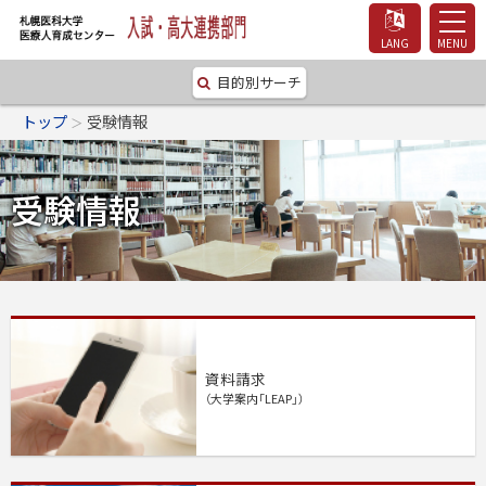
LANG
MENU
札幌医科大学医療人
目的別サーチ
トップ
受験情報
育成センター 入試・
高大連携部門
受験情報
資料請求
（大学案内「LEAP」）