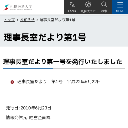
本
札
文
幌
札医大ナビ
サ
LANG
検索
MENU
イ
ト
へ
医
トップ
お知らせ
理事長室だより第1号
内
メ
科
理事長室だより第1号
ニ
大
ュ
学
ー
へ
理事長室だより第一号を発行いたしました
ペ
ー
ジ
理事長室だより 第1号 平成22年6月22日
内
目
次
ト
理
発行日:
2010年6月23日
ッ
事
情報発信元
経営企画課
プ
長
に