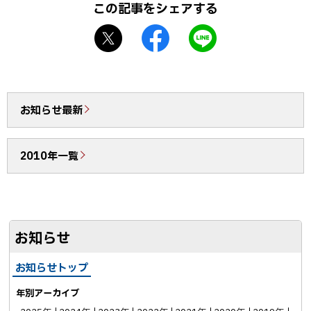
室
この記事をシェアする
戻
だ
X
f
L
る
よ
シ
a
I
り
ェ
c
N
第
ア
e
E
一
b
で
号
お知らせ最新
o
送
を
o
る
発
2010年一覧
k
行
シ
い
ェ
た
ア
し
お知らせ
ま
し
お知らせトップ
た
年別アーカイブ