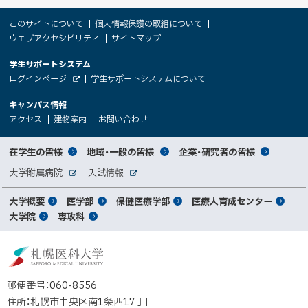
本
サ
このサイトについて
個人情報保護の取組について
文
ウェブアクセシビリティ
サイトマップ
イ
へ
大
学生サポートシステム
メ
ト
（
ログインページ
学生サポートシステムについて
ニ
学
新
情
外
部
規
ュ
キャンパス情報
関
サ
ウ
報
ー
イ
（
（
（
ィ
アクセス
建物案内
お問い合わせ
ト
新
新
新
係
ン
へ
規
規
規
ド
サ
ウ
ウ
ウ
者
ウ
対
在学生の皆様
地域・一般の皆様
企業・研究者の皆様
ィ
ィ
ィ
で
イ
象
ン
ン
ン
開
向
関
大学附属病院
入試情報
ド
ド
ド
き
外
外
者
連
ウ
ウ
ウ
ま
ト
け
部
部
メ
で
で
で
大学概要
医学部
保健医療学部
医療人育成センター
す
サ
サ
別
サ
開
開
開
）
イ
イ
マ
大学院
専攻科
イ
き
き
き
メ
ト
ト
イ
ま
ま
ま
ン
ッ
ニ
す
す
す
ト
北
）
）
）
メ
ュ
プ
海
ニ
ー
道
郵便番号：060-8556
ュ
公
住所：札幌市中央区南1条西17丁目
立