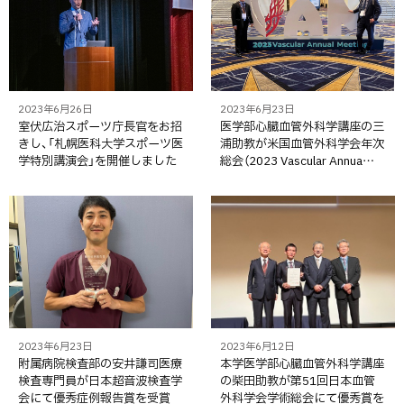
2023年6月26日
2023年6月23日
室伏広治スポーツ庁長官をお招
医学部心臓血管外科学講座の三
きし、「札幌医科大学スポーツ医
浦助教が米国血管外科学会年次
学特別講演会」を開催しました
総会（2023 Vascular Annua…
2023年6月23日
2023年6月12日
附属病院検査部の安井謙司医療
本学医学部心臓血管外科学講座
検査専門員が日本超音波検査学
の柴田助教が第51回日本血管
会にて優秀症例報告賞を受賞
外科学会学術総会にて優秀賞を