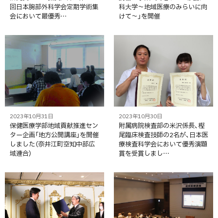
回日本胸部外科学会定期学術集
科大学～地域医療のみらいに向
会において最優秀…
けて～」を開催
2023年10月31日
2023年10月30日
保健医療学部地域貢献推進セン
附属病院検査部の米沢係長、樫
ター企画「地方公開講座」を開催
尾臨床検査技師の2名が、日本医
しました（奈井江町空知中部広
療検査科学会において優秀演題
域連合）
賞を受賞しまし…