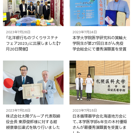
2023年7月28日
2023年7月24日
「北洋銀行ものづくりサステナ
本学大学院医学研究科の箕輪大
フェア2023」に出展しました【7
学院生が第27回日本がん免疫
月20日開催】
学会総会にて優秀演題賞を受賞
2023年7月18日
2023年7月18日
株式会社太陽グループ 代表取締
日本循環器学会北海道地方会に
役会長 東原俊郎様に対する紺
て、本学医学部6年生の木村優姫
綬褒章伝達式を執り行いました
さんが最優秀演題賞を受賞しま
した