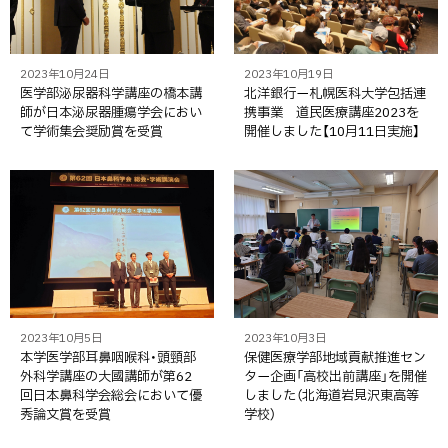
2023年10月24日
2023年10月19日
医学部泌尿器科学講座の橋本講
北洋銀行ー札幌医科大学包括連
師が日本泌尿器腫瘍学会におい
携事業 道民医療講座2023を
て学術集会奨励賞を受賞
開催しました【10月11日実施】
2023年10月5日
2023年10月3日
本学医学部耳鼻咽喉科・頭頸部
保健医療学部地域貢献推進セン
外科学講座の大國講師が第62
ター企画「高校出前講座」を開催
回日本鼻科学会総会において優
しました（北海道岩見沢東高等
秀論文賞を受賞
学校）