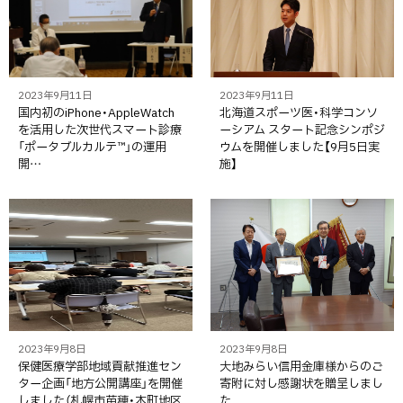
2023年9月11日
2023年9月11日
国内初のiPhone・AppleWatch
北海道スポーツ医・科学コンソ
を活用した次世代スマート診療
ーシアム スタート記念シンポジ
「ポータブルカルテ™」の運用
ウムを開催しました【9月5日実
開…
施】
2023年9月8日
2023年9月8日
保健医療学部地域貢献推進セン
大地みらい信用金庫様からのご
ター企画「地方公開講座」を開催
寄附に対し感謝状を贈呈しまし
しました（札幌市苗穂・本町地区
た