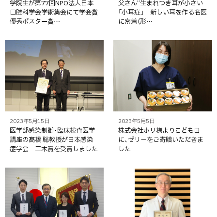
学院生が第77回NPO法人日本
父さん”生まれつき耳が小さい
口腔科学会学術集会にて学会賞
「小耳症」 新しい耳を作る名医
優秀ポスター賞…
に密着（形…
2023年5月15日
2023年5月5日
医学部感染制御・臨床検査医学
株式会社ホリ様よりこども日
講座の髙橋 聡教授が日本感染
に、ゼリーをご寄贈いただきま
症学会 二木賞を受賞しました
した