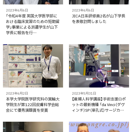
2023年6月6日
2023年6月6日
「令和4年度 英国大学医学部に
JICA日系研修員2名が山下学長
おける臨床実習のための短期留
を表敬訪問しました
学」事業による派遣学生が山下
学長に報告を行…
2023年6月2日
2023年5月31日
本学大学院医学研究科の箕輪大
【産婦人科学講座】手術支援ロボ
学院生が第122回皮膚科学会総
ットの最新機種 「da Vinci（ダヴ
会にて優秀演題賞を受賞
ィンチ）SP（単孔式）サージカ…