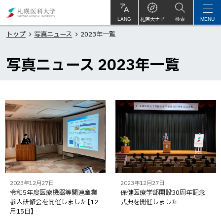
本
札
文
幌
札医大ナビ
サ
LANG
検索
MENU
イ
ト
へ
医
トップ
写真ニュース
2023年一覧
内
メ
科
写真ニュース 2023年一覧
ニ
大
ュ
学
ー
ペ
一
へ
ー
覧
ジ
内
目
次
一
2023年12月27日
2023年12月27日
令和5年度医療機器等関連産業
保健医療学部開設30周年記念
覧
参入研修会を開催しました【12
式典を開催しました
月15日】