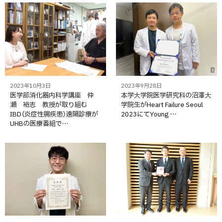
2023年10月3日
2023年9月28日
医学部消化器内科学講座 仲
本学大学院医学研究科の沼澤大
瀬 裕志 教授が取り組む
学院生がHeart Failure Seoul
IBD（炎症性腸疾患）遠隔診療が
2023にてYoung …
UHBの医療番組で…