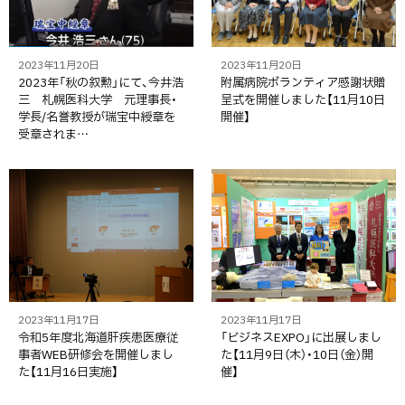
2023年11月20日
2023年11月20日
2023年「秋の叙勲」にて、今井浩
附属病院ボランティア感謝状贈
三 札幌医科大学 元理事長・
呈式を開催しました【11月10日
学長/名誉教授が瑞宝中綬章を
開催】
受章されま…
2023年11月17日
2023年11月17日
令和5年度北海道肝疾患医療従
「ビジネスEXPO」に出展しまし
事者WEB研修会を開催しまし
た【11月9日（木）・10日（金）開
た【11月16日実施】
催】