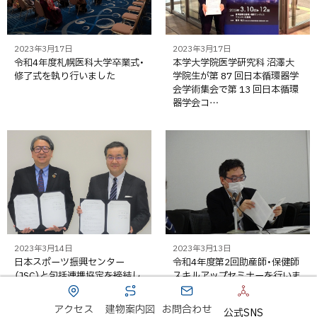
2023年3月17日
2023年3月17日
令和4年度札幌医科大学卒業式・
本学大学院医学研究科 沼澤大
修了式を執り行いました
学院生が第 87 回日本循環器学
会学術集会で第 13 回日本循環
器学会コ…
2023年3月14日
2023年3月13日
日本スポーツ振興センター
令和4年度第2回助産師・保健師
（JSC）と包括連携協定を締結し
スキルアップセミナーを行いま
ました
した【2月18日】
アクセス
建物案内図
お問合わせ
公式SNS