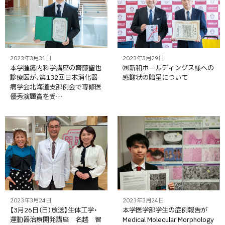
2023年3月31日
2023年3月29日
本学腫瘍内科学講座の齊藤聖也
㈱新和ホールディングス様への
診療医が、第132回日本消化器
感謝状の贈呈について
病学会北海道支部例会で専修医
優秀演題賞を受…
2023年3月24日
2023年3月24日
【3月26日（日）放送】生体工学・
本学医学部学生の症例報告が
運動器治療開発講座 名越 智
Medical Molecular Morphology