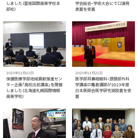
しました（星槎国際高等学校本
学会総会・学術大会にて口演発
部校）
表賞を受賞
2023年11月22日
2023年11月21日
保健医療学部地域貢献推進セン
医学部耳鼻咽喉科・頭頸部外科
ター企画「高校出前講座」を開催
学講座の亀倉講師が2023年度
しました（北海道札幌国際情報
日本医師会医学研究奨励賞を受
高等学校）
賞