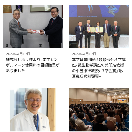
2023年4月19日
2023年4月17日
株式会社ホリ様より、本学シン
本学耳鼻咽喉科頭頸部外科学講
ボルマーク使用料の目録贈呈が
座・微生物学講座の兼任准教授
ありました
の小笠原准教授が「学会賞」を、
耳鼻咽喉科頭頸…