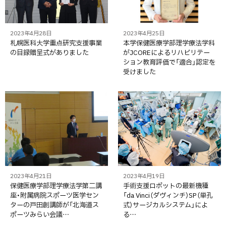
2023年4月28日
2023年4月25日
札幌医科大学重点研究支援事業
本学保健医療学部理学療法学科
の目録贈呈式がありました
がJCOREによるリハビリテー
ション教育評価で「適合」認定を
受けました
2023年4月21日
2023年4月19日
保健医療学部理学療法学第二講
手術支援ロボットの最新機種
座・附属病院スポーツ医学セン
「da Vinci（ダヴィンチ）SP（単孔
ターの戸田創講師が「北海道ス
式）サージカルシステム」によ
ポーツみらい会議…
る…