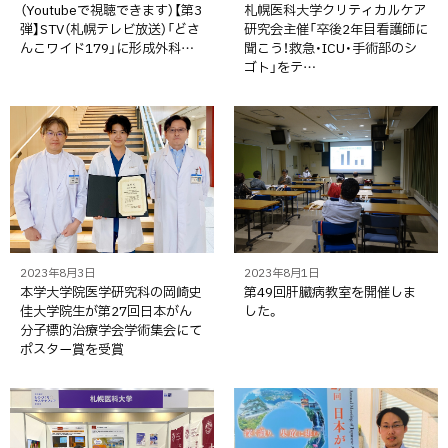
（Youtubeで視聴できます）【第3
札幌医科大学クリティカルケア
弾】STV（札幌テレビ放送）「どさ
研究会主催「卒後2年目看護師に
んこワイド179」に形成外科…
聞こう！救急・ICU・手術部のシ
ゴト」をテ…
2023年8月3日
2023年8月1日
本学大学院医学研究科の岡崎史
第49回肝臓病教室を開催しま
佳大学院生が第27回日本がん
した。
分子標的治療学会学術集会にて
ポスター賞を受賞