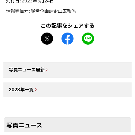
発行日:
2023年3月24日
ッ
情報発信元
経営企画課企画広報係
プ
に
この記事をシェアする
戻
X
f
L
る
シ
a
I
ェ
c
N
ア
e
E
b
で
写真ニュース最新
o
送
o
る
2023年一覧
k
シ
ェ
ア
写真ニュース