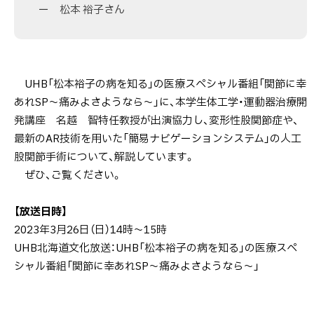
ー 松本 裕子さん
UHB「松本裕子の病を知る」の医療スペシャル番組「関節に幸
あれSP～痛みよさようなら～」に、本学生体工学・運動器治療開
発講座 名越 智特任教授が出演協力し、変形性股関節症や、
最新のAR技術を用いた「簡易ナビゲーションシステム」の人工
股関節手術について、解説しています。
ぜひ、ご覧ください。
【放送日時】
2023年3月26日（日）14時～15時
UHB北海道文化放送：UHB「松本裕子の病を知る」の医療スペ
シャル番組「関節に幸あれSP～痛みよさようなら～」