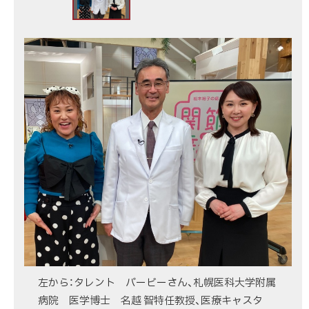
画
像
ス
ラ
イ
ド
集
左から：タレント バービーさん、札幌医科大学附属
病院 医学博士 名越 智特任教授、医療キャスタ