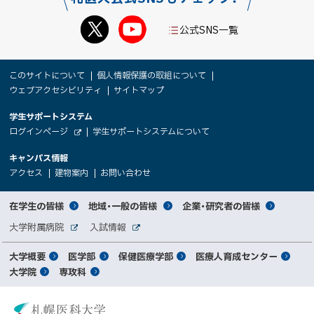
公式SNS一覧
本
サ
このサイトについて
個人情報保護の取組について
文
ウェブアクセシビリティ
サイトマップ
イ
へ
大
学生サポートシステム
メ
ト
（
ログインページ
学生サポートシステムについて
ニ
学
新
情
外
部
規
ュ
キャンパス情報
関
サ
ウ
報
ー
イ
（
（
（
ィ
アクセス
建物案内
お問い合わせ
ト
新
新
新
係
ン
へ
規
規
規
ド
サ
ウ
ウ
ウ
者
ウ
対
在学生の皆様
地域・一般の皆様
企業・研究者の皆様
ィ
ィ
ィ
で
イ
象
ン
ン
ン
開
向
関
大学附属病院
入試情報
ド
ド
ド
き
外
外
者
連
ウ
ウ
ウ
ま
ト
け
部
部
メ
で
で
で
大学概要
医学部
保健医療学部
医療人育成センター
す
サ
サ
別
サ
開
開
開
）
イ
イ
マ
大学院
専攻科
イ
き
き
き
メ
ト
ト
イ
ま
ま
ま
ン
ッ
ニ
す
す
す
ト
北
）
）
）
メ