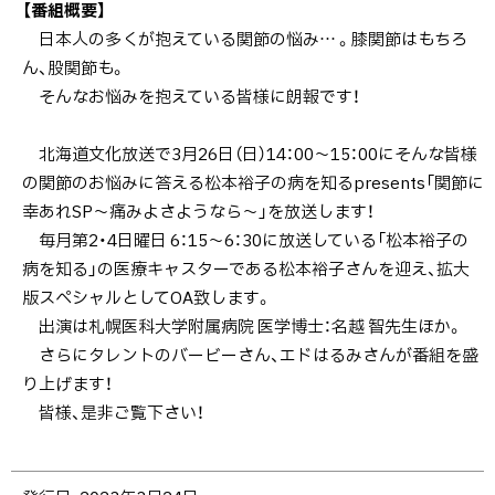
【番組概要】
日本人の多くが抱えている関節の悩み… 。膝関節はもちろ
ん、股関節も。
そんなお悩みを抱えている皆様に朗報です！
北海道文化放送で3月26日（日）14：00～15：00にそんな皆様
の関節のお悩みに答える松本裕子の病を知るpresents「関節に
幸あれSP～痛みよさようなら～」を放送します！
毎月第2・4日曜日 6：15～6：30に放送している「松本裕子の
病を知る」の医療キャスターである松本裕子さんを迎え、拡大
版スペシャルとしてOA致します。
出演は札幌医科大学附属病院 医学博士：名越 智先生ほか。
さらにタレントのバービーさん、エドはるみさんが番組を盛
り上げます！
皆様、是非ご覧下さい！
ト