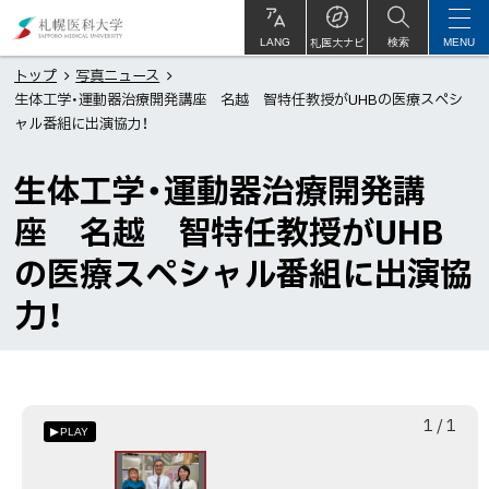
本
札
文
幌
札医大ナビ
サ
LANG
検索
MENU
イ
ト
へ
医
トップ
写真ニュース
内
生体工学・運動器治療開発講座 名越 智特任教授がUHBの医療スペシ
メ
科
ャル番組に出演協力！
ニ
大
ュ
学
生体工学・運動器治療開発講
ー
座 名越 智特任教授がUHB
へ
の医療スペシャル番組に出演協
力！
枚
総
1
/
1
PLAY
目
数