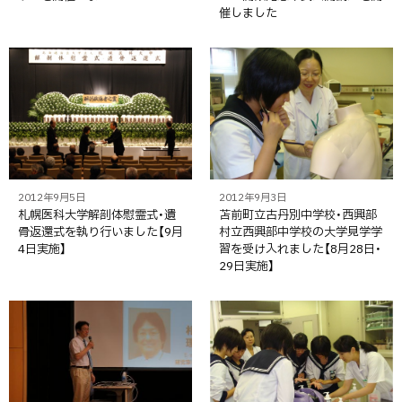
催しました
2012年9月5日
2012年9月3日
札幌医科大学解剖体慰霊式・遺
苫前町立古丹別中学校・西興部
骨返還式を執り行いました【9月
村立西興部中学校の大学見学学
4日実施】
習を受け入れました【8月28日・
29日実施】