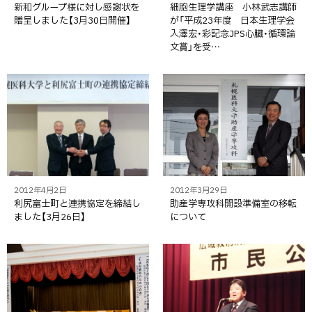
新和グループ様に対し感謝状を
細胞生理学講座 小林武志講師
贈呈しました【3月30日開催】
が「平成23年度 日本生理学会
入澤宏・彩記念JPS心臓・循環論
文賞」を受…
2012年4月2日
2012年3月29日
利尻富士町と連携協定を締結し
助産学専攻科開設準備室の移転
ました【3月26日】
について