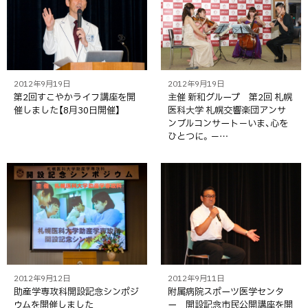
2012年9月19日
2012年9月19日
第2回すこやかライフ講座を開
主催 新和グループ 第2回 札幌
催しました【8月30日開催】
医科大学 札幌交響楽団アンサ
ンブルコンサート－いま、心を
ひとつに。－…
2012年9月12日
2012年9月11日
助産学専攻科開設記念シンポジ
附属病院スポーツ医学センタ
ウムを開催しました
ー 開設記念市民公開講座を開