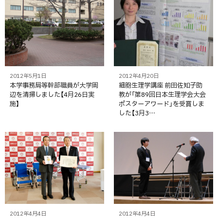
2012年5月1日
2012年4月20日
本学事務局等幹部職員が大学周
細胞生理学講座 前田佐知子助
辺を清掃しました【4月26日実
教が「第89回日本生理学会大会
施】
ポスターアワード」を受賞しま
した【3月3…
2012年4月4日
2012年4月4日