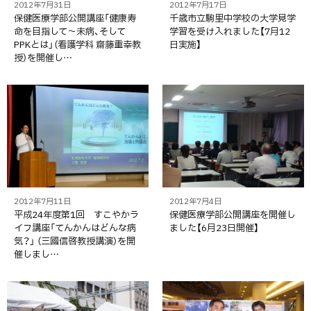
2012年7月31日
2012年7月17日
保健医療学部公開講座「健康寿
千歳市立駒里中学校の大学見学
命を目指して～未病、そして
学習を受け入れました【7月12
PPKとは」（看護学科 齋藤重幸教
日実施】
授）を開催し…
2012年7月11日
2012年7月4日
平成24年度第1回 すこやかラ
保健医療学部公開講座を開催し
イフ講座「てんかんはどんな病
ました【6月23日開催】
気？」 （三國信啓教授講演）を開
催しまし…