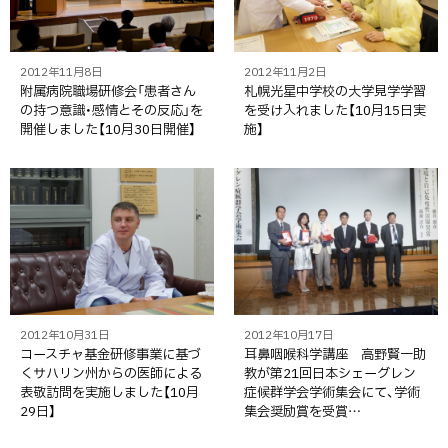
2012年11月8日
2012年11月2日
附属病院職場研修会「患者さん
札幌光星中学校の大学見学学習
の持つ意識・感情とその反応」を
を受け入れました【10月15日実
開催しました【10月30日開催】
施】
2012年10月31日
2012年10月17日
コースチャ基金研修事業に基づ
耳鼻咽喉科学講座 高野賢一助
くサハリン州からの医師による
教が第21回日本シェーグレン
表敬訪問を実施しました【10月
症候群学会学術集会にて、学術
29日】
集会奨励賞を受賞…