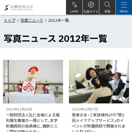
本
札
文
幌
札医大ナビ
サ
LANG
検索
MENU
イ
ト
へ
医
トップ
写真ニュース
2012年一覧
内
メ
科
写真ニュース 2012年一覧
ニ
大
ュ
学
ー
ペ
一
へ
ー
覧
ジ
内
目
次
一
2012年12月28日
2012年12月27日
一般財団法人弘仁会様による福
患者さま・ご家族様向けの「第2
覧
利厚生事業の一環として、本学
回メイクアップサービス」のイ
附属病院の各病棟に、鏡餅とミ
ベントが附属病院で開催されま
ニ門松が飾られま…
した【12月1…