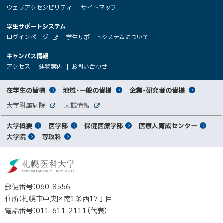
文
ウェブアクセシビリティ
サイトマップ
イ
へ
大
学生サポートシステム
メ
ト
（
ログインページ
学生サポートシステムについて
ニ
学
新
情
外
部
規
ュ
キャンパス情報
関
サ
ウ
報
ー
イ
（
（
（
ィ
アクセス
建物案内
お問い合わせ
ト
新
新
新
係
ン
へ
規
規
規
ド
サ
ウ
ウ
ウ
者
ウ
対
在学生の皆様
地域・一般の皆様
企業・研究者の皆様
ィ
ィ
ィ
で
イ
象
ン
ン
ン
開
向
関
大学附属病院
入試情報
ド
ド
ド
き
外
外
者
連
ウ
ウ
ウ
ま
ト
け
部
部
メ
で
で
で
大学概要
医学部
保健医療学部
医療人育成センター
す
サ
サ
別
サ
開
開
開
）
イ
イ
マ
大学院
専攻科
イ
き
き
き
メ
ト
ト
イ
ま
ま
ま
ン
ッ
ニ
す
す
す
ト
北
）
）
）
メ
ュ
プ
海
ニ
ー
道
郵便番号：060-8556
ュ
公
住所：札幌市中央区南1条西17丁目
立
ー
電話番号：011-611-2111（代表）
大
学