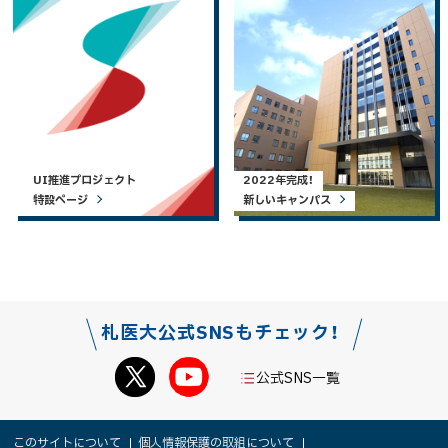
UI推進プロジェクト
2022年完成！
特設ページ
新しいキャンパス
札医大公式SNSもチェック！
公式SNS一覧
本
サ
このサイトについて
個人情報保護の取組について