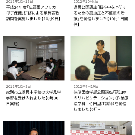
2012年10月15日
2012年10月4日
平成24年度「仏語圏アフリカ
道民公開講座「脳卒中を予防す
母子保健」研修による学長表敬
るための高血圧と不整脈の治
訪問を実施しました【10月9日】
療」を開催しました【10月1日開
催】
2012年10月3日
2012年9月19日
紋別市立潮見中学校の大学見学
保健医療学部公開講座「認知症
学習を受け入れました【8月30
のリハビリテーション」（作業療
日実施】
法学科 竹田里江講師）を開催
しました【9月…