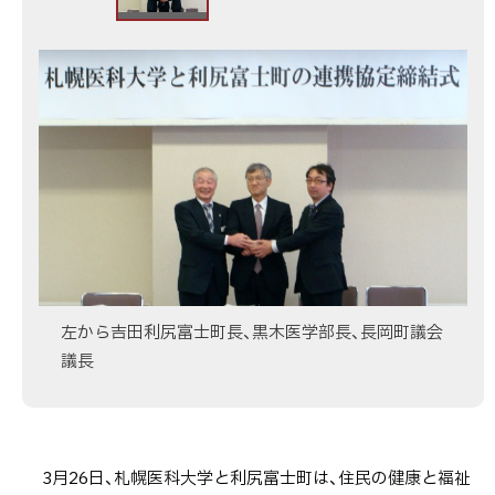
富
士
画
町
像
と
ス
連
ラ
携
イ
協
ド
定
集
を
締
結
し
左から吉田利尻富士町長、黒木医学部長、長岡町議会
ま
議長
し
た
【3
月
3月26日、札幌医科大学と利尻富士町は、住民の健康と福祉