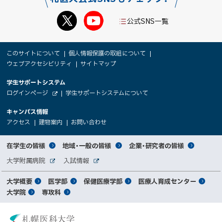
公式SNS一覧
本
サ
このサイトについて
個人情報保護の取組について
文
ウェブアクセシビリティ
サイトマップ
イ
へ
大
学生サポートシステム
メ
ト
（
ログインページ
学生サポートシステムについて
ニ
学
新
情
外
部
規
ュ
キャンパス情報
関
サ
ウ
報
ー
イ
（
（
（
ィ
アクセス
建物案内
お問い合わせ
ト
新
新
新
係
ン
へ
規
規
規
ド
サ
ウ
ウ
ウ
者
ウ
対
在学生の皆様
地域・一般の皆様
企業・研究者の皆様
ィ
ィ
ィ
で
イ
象
ン
ン
ン
開
向
関
大学附属病院
入試情報
ド
ド
ド
き
外
外
者
連
ウ
ウ
ウ
ま
ト
け
部
部
メ
で
で
で
大学概要
医学部
保健医療学部
医療人育成センター
す
サ
サ
別
サ
開
開
開
）
イ
イ
マ
大学院
専攻科
イ
き
き
き
メ
ト
ト
イ
ま
ま
ま
ン
ッ
ニ
す
す
す
ト
北
）
）
）
メ