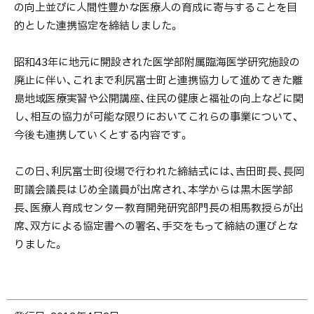
26
の向上並びに人間性豊かな医療人の育成に寄与することを目
日】
的とした連携協定を締結しました。
昭和43年に地元に開設された医学部附属臨海医学研究施設の
廃止に伴い、これまで利尻富士町と連携協力して進めてきた離
島地域医療実習や公開講座、住民の健康と福祉の向上などに関
し、相互の協力が可能な限りにおいてこれらの事業について、
今後も連携していくとする内容です。
この日、利尻富士町役場で行われた締結式には、吉田町長、長岡
町議会議長はじめ全議員が出席され、本学からは黒木医学部
長、医療人育成センター教育開発研究部門長の相馬教授らが出
席、双方による協定書への署名、手交をもって締結の運びとな
りました。
ト