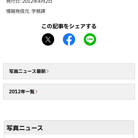
発行日:
2012年4月2日
ッ
情報発信元
学務課
プ
に
この記事をシェアする
戻
X
f
L
る
シ
a
I
ェ
c
N
ア
e
E
b
で
写真ニュース最新
o
送
o
る
2012年一覧
k
シ
ェ
ア
写真ニュース