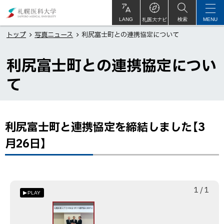
本
札
文
幌
札医大ナビ
サ
LANG
検索
MENU
イ
ト
へ
医
トップ
写真ニュース
利尻富士町との連携協定について
内
メ
科
利尻富士町との連携協定につい
ニ
大
ュ
学
て
ー
へ
利尻富士町と連携協定を締結しました【3
ペ
ー
月26日】
ジ
内
目
次
枚
総
1
/
1
PLAY
目
数
利
尻