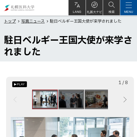
本
札
文
幌
札医大ナビ
サ
LANG
検索
MENU
イ
ト
へ
医
トップ
写真ニュース
駐日ベルギー王国大使が来学されました
内
メ
科
駐日ベルギー王国大使が来学さ
ニ
大
ュ
学
れました
ー
へ
枚
総
1
/
8
PLAY
目
数
画
像