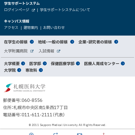
大
学生サポートシステム
メ
ト
（
ログインページ
学生サポートシステムについて
ニ
学
新
情
外
部
規
ュ
キャンパス情報
関
サ
ウ
報
ー
イ
（
（
（
ィ
アクセス
建物案内
お問い合わせ
ト
新
新
新
係
ン
へ
規
規
規
ド
サ
ウ
ウ
ウ
者
ウ
対
在学生の皆様
地域・一般の皆様
企業・研究者の皆様
ィ
ィ
ィ
で
イ
象
ン
ン
ン
開
向
関
大学附属病院
入試情報
ド
ド
ド
き
外
外
者
連
ウ
ウ
ウ
ま
ト
け
部
部
メ
で
で
で
大学概要
医学部
保健医療学部
医療人育成センター
す
サ
サ
別
サ
開
開
開
）
イ
イ
マ
大学院
専攻科
イ
き
き
き
メ
ト
ト
イ
ま
ま
ま
ン
ッ
ニ
す
す
す
ト
北
）
）
）
メ
ュ
プ
海
ニ
ー
道
郵便番号：060-8556
ュ
公
住所：札幌市中央区南1条西17丁目
立
ー
電話番号：011-611-2111（代表）
大
学
© 2011 Sapporo Medical University All Rights Reserved.
法
人