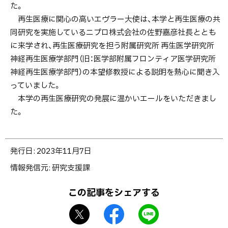
た。
再生医療に関心の高いエヴラー大使は、本学と再生医療の共
同研究を実施しているニプロ株式会社の佐野嘉彦社長ととも
に来学され、再生医療研究を担う附属研究所 再生医学研究所
神経再生医療学部門（旧：医学部附属フロンティア医学研究所
神経再生医療学部門）の本望修教授による説明を熱心に聞き入
っていました。
本学の再生医療研究の発展に温かいエールをいただきまし
た。
ト
発行日:
2023年11月7日
ッ
情報発信元
研究支援課
プ
に
この記事をシェアする
戻
X
f
L
る
シ
a
I