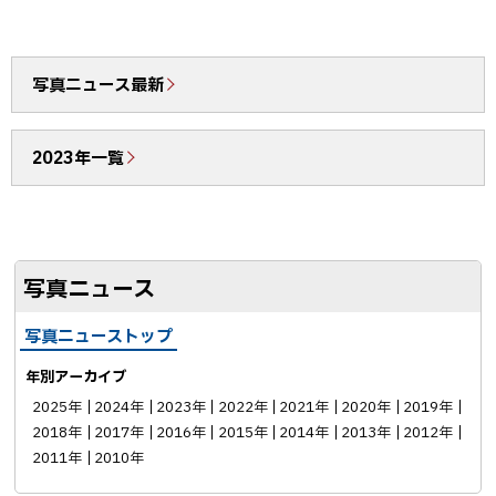
ェ
c
N
ア
e
E
b
で
写真ニュース最新
o
送
o
る
2023年一覧
k
シ
ェ
ア
写真ニュース
写真ニューストップ
年別アーカイブ
2025年
2024年
2023年
2022年
2021年
2020年
2019年
2018年
2017年
2016年
2015年
2014年
2013年
2012年
2011年
2010年