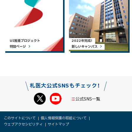
UI推進プロジェクト
2022年完成！
特設ページ
新しいキャンパス
札医大公式SNSもチェック！
公式SNS一覧
本
サ
このサイトについて
個人情報保護の取組について
文
ウェブアクセシビリティ
サイトマップ
イ
へ