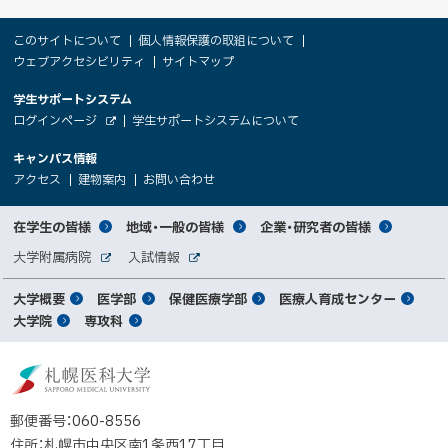
本
サ
このサイトについて
個人情報保護の取組について
文
ウェブアクセシビリティ
サイトマップ
イ
へ
大
学生サポートシステム
メ
ト
（
ログインページ
学生サポートシステムについて
ニ
学
新
情
外
部
規
ュ
キャンパス情報
関
サ
ウ
報
ー
イ
（
（
（
ィ
アクセス
建物案内
お問い合わせ
ト
新
新
新
係
ン
へ
規
規
規
ド
サ
ウ
ウ
ウ
者
ウ
対
在学生の皆様
地域・一般の皆様
企業・研究者の皆様
ィ
ィ
ィ
で
イ
象
ン
ン
ン
開
向
関
大学附属病院
入試情報
ド
ド
ド
き
外
外
者
連
ウ
ウ
ウ
ま
ト
け
部
部
メ
で
で
で
大学概要
医学部
保健医療学部
医療人育成センター
す
サ
サ
別
サ
開
開
開
）
イ
イ
マ
大学院
専攻科
イ
き
き
き
メ
ト
ト
イ
ま
ま
ま
ン
ッ
ニ
す
す
す
ト
北
）
）
）
メ
ュ
プ
海
ニ
ー
道
郵便番号：060-8556
ュ
公
住所：札幌市中央区南1条西17丁目