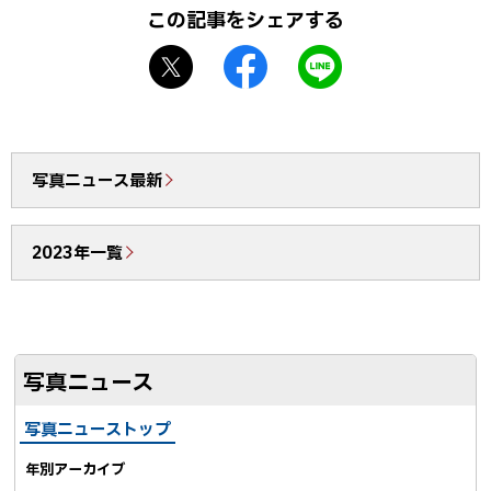
この記事をシェアする
X
f
L
シ
a
I
ェ
c
N
ア
e
E
b
で
写真ニュース最新
o
送
o
る
2023年一覧
k
シ
ェ
ア
写真ニュース
写真ニューストップ
年別アーカイブ