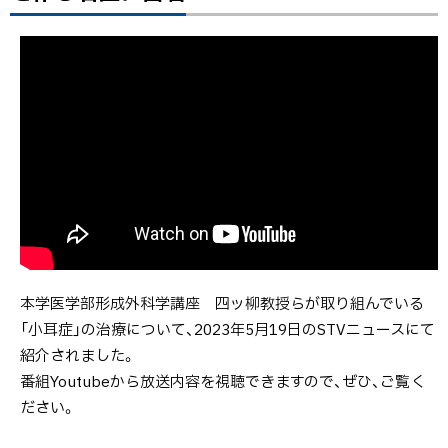
目
次
STV
ニュ
ース
にて
報
道：“耳
のお
父さ
ん”生
本学医学部形成外科学講座 四ッ柳教授らが取り組んでいる
まれ
「小耳症」の治療について、2023年5月19日のSTVニュースにて
つき
紹介されました。
耳が
番組Youtubeから放送内容を視聴できますので、ぜひ、ご覧く
小さ
ださい。
い「小
耳