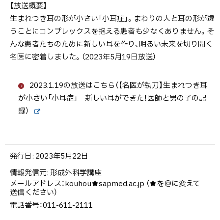
【放送概要】
症」
生まれつき耳の形が小さい「小耳症」。まわりの人と耳の形が違
新し
うことにコンプレックスを抱える患者も少なくありません。そ
い耳
んな患者たちのために新しい耳を作り、明るい未来を切り開く
を作
名医に密着しました。（2023年5月19日放送）
る名
医に
2023.1.19の放送はこちら（【名医が執刀】生まれつき耳
密着
が小さい「小耳症」 新しい耳ができた！医師と男の子の記
録）
外
部
サ
イ
ト
ト
発行日:
2023年5月22日
ッ
情報発信元
形成外科学講座
プ
メールアドレス：
kouhou★sapmed.ac.jp （★を＠に変えて
に
送信ください）
戻
電話番号：011-611-2111
る