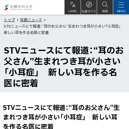
本
札
文
幌
札医大ナビ
サ
LANG
検索
MENU
イ
ト
へ
医
トップ
写真ニュース
内
STVニュースにて報道：“耳のお父さん”生まれつき耳が小さい「小耳症」
メ
科
新しい耳を作る名医に密着
ニ
大
ュ
学
STVニュースにて報道：“耳のお
ー
父さん”生まれつき耳が小さい
へ
「小耳症」 新しい耳を作る名
医に密着
STVニュースにて報道：“耳のお父さん”生
ペ
ー
まれつき耳が小さい「小耳症」 新しい耳
ジ
を作る名医に密着
内