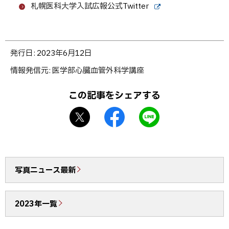
外
サ
札幌医科大学入試広報公式Twitter
部
イ
外
サ
ト
部
イ
サ
ト
イ
ト
ト
発行日:
2023年6月12日
ッ
情報発信元
医学部心臓血管外科学講座
プ
に
この記事をシェアする
戻
X
f
L
る
シ
a
I
ェ
c
N
ア
e
E
b
で
写真ニュース最新
o
送
o
る
2023年一覧
k
シ