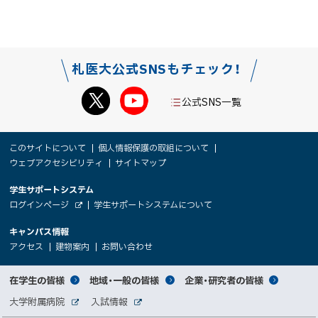
札医大公式SNSもチェック！
公式SNS一覧
本
サ
このサイトについて
個人情報保護の取組について
文
ウェブアクセシビリティ
サイトマップ
イ
へ
大
学生サポートシステム
メ
ト
（
ログインページ
学生サポートシステムについて
ニ
学
新
情
外
部
規
ュ
キャンパス情報
関
サ
ウ
報
ー
イ
（
（
（
ィ
アクセス
建物案内
お問い合わせ
ト
新
新
新
係
ン
へ
規
規
規
ド
サ
ウ
ウ
ウ
者
ウ
対
在学生の皆様
地域・一般の皆様
企業・研究者の皆様
ィ
ィ
ィ
で
イ
象
ン
ン
ン
開
向
関
大学附属病院
入試情報
ド
ド
ド
き
外
外
者
ウ
ウ
ウ