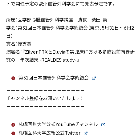
トで開催予定の欧州血管外科学会にて発表予定です。
所属：医学部心臓血管外科学講座 助教 柴田 豪
学会：第51回日本血管外科学会学術総会（東京、5月31日～6月2
日）
賞名：優秀賞
演題名：『Zilver PTXとEluviaの実臨床における多施設前向き研
究の一年次結果 -REALDES study-』
第51回日本血管外科学会学術総会
外
部
－－－－－－－－－－－－－－－－－
サ
チャンネル登録をお願いいたします！
イ
ト
－－－－－－－－－－－－－－－－－
札幌医科大学公式YouTubeチャンネル
外
札幌医科大学広報公式Twitter
部