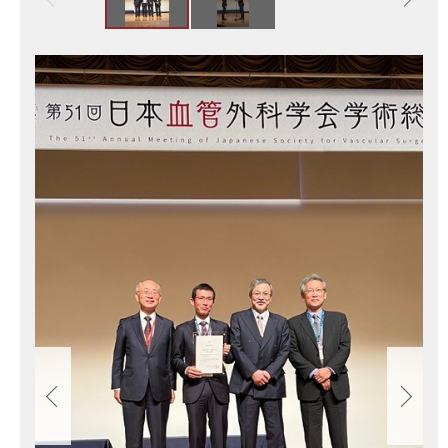
画
像
ス
ラ
イ
ド
集