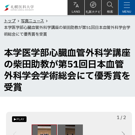
本
札
文
幌
札医大ナビ
サ
LANG
検索
MENU
イ
ト
へ
医
トップ
写真ニュース
内
本学医学部心臓血管外科学講座の柴田助教が第51回日本血管外科学会学
メ
科
術総会にて優秀賞を受賞
ニ
大
ュ
学
本学医学部心臓血管外科学講座
ー
の柴田助教が第51回日本血管
へ
外科学会学術総会にて優秀賞を
受賞
枚
総
1
/
2
PLAY
目
数