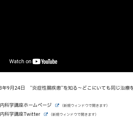
3年9月24日 ”炎症性腸疾患”を知る〜どこにいても同じ治療
内科学講座ホームページ
（新規ウィンドウで開きます）
外
学講座Twitter
部
（新規ウィンドウで開きます）
外
サ
部
イ
サ
ト