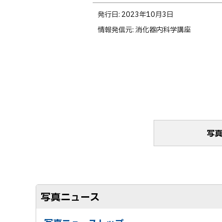
ト
発行日:
2023年10月3日
ッ
情報発信元
消化器内科学講座
プ
に
戻
る
写
写真ニュース