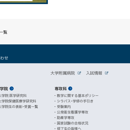
S一覧
（
合わせ
新
規
関
ウ
大学附属病院
入試情報
外
外
ィ
連
部
部
ン
サ
サ
学院
ド
専攻科
サ
イ
イ
ト
ト
ウ
大学院 医学研究科
教学に関する基本ポリシー
イ
で
大学院保健医療学研究科
シラバス・学修の手引き
開
ト
大学院生の表彰・受賞一覧
受験案内
き
公衆衛生看護学専攻
ま
助産学専攻
す
国家試験の合格状況
）
修了生の皆様へ