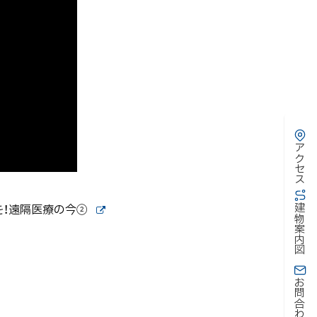
アクセス
を！遠隔医療の今②
建物案内図
外
部
サ
イ
ト
お問合わせ