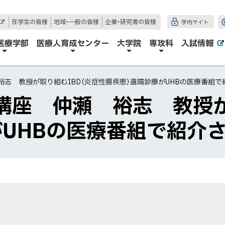
在学生の皆様
地域・一般の皆様
企業・研究者の皆様
学内サイト
外
部
サ
医療学部
医療人育成センター
大学院
専攻科
入試情報
イ
ト
志 教授が取り組むIBD（炎症性腸疾患）遠隔診療がUHBの医療番組で
講座 仲瀬 裕志 教授が
がUHBの医療番組で紹介