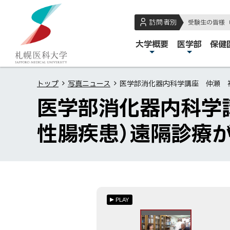
本
本
札
文
文
幌
訪問者別
受験生の皆様
へ
へ
医
メ
大学概要
医学部
保健
メ
戻
科
イ
ニ
る
大
ン
ュ
メ
学
トップ
写真ニュース
医学部消化器内科学講座 仲瀬 裕
メ
ー
ニ
医学部消化器内科学
ニ
へ
ュ
ュ
ー
性腸疾患）遠隔診療
ー
へ
戻
る
ペ
ー
PLAY
ジ
の