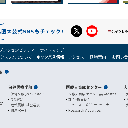
札医大公式SNSもチェック！
公式SN
ブアクセシビリティ
サイトマップ
（
（
トシステムについて
キャンパス情報
アクセス
建物案内
お問い
新
新
規
規
様
ウ
ウ
ィ
ィ
ン
ン
保健医療学部
医療人育成センター
ド
ド
大
ウ
ウ
保健医療学部について
医療人育成センター長あいさつ
で
で
学科紹介
部門・教員紹介
開
開
地域貢献・社会連携
ニュース・お知らせ・セミナー
外
き
き
関連ページ
Research Activities
部
ま
ま
サ
イ
す
す
ト
）
）