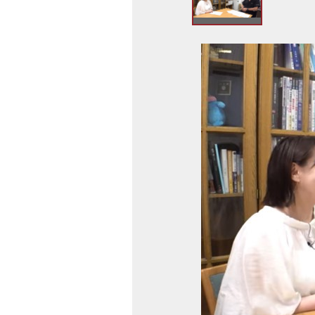
ト
ッ
プ
画
へ
像
戻
ス
る
ラ
イ
ド
集