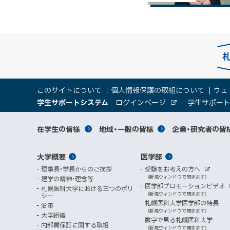
本
サ
このサイトについて
個人情報保護の取組について
ウェ
文
（
大
学生サポートシステム
ログインページ
学生サポー
イ
へ
外
新
部
規
学
メ
サ
ト
サ
対
在学生の皆様
地域・一般の皆様
企業・研究者の皆
ウ
イ
ニ
ィ
ト
関
象
情
ュ
イ
ン
メ
大学概要
医学部
ド
係
者
ー
報
ト
ウ
理事長・学長からのご挨拶
受験をお考えの方へ
へ
イ
別
で
者
外
（新規ウィンドウで開きます）
建学の精神・理念等
部
マ
開
ン
メ
医学部プロモーションビデオ
サ
札幌医科大学における三つのポリ
き
向
イ
（新規ウィンドウで開きます）
シー
メ
ニ
ト
ッ
ま
札幌医科大学医学部の特長
沿革
す
け
（新規ウィンドウで開きます）
ニ
ュ
大学組織
数字で見る札幌医科大学
プ
）
内部質保証に関する取組
ュ
ー
（新規ウィンドウで開きます）