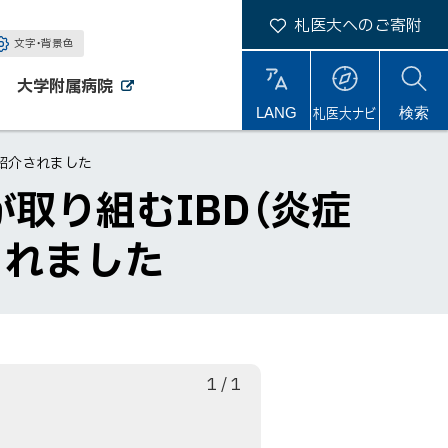
札医大へのご寄附
文字・背景色
大学附属病院
外
外
札医大ナビ
サ
LANG
検索
部
部
サ
サ
イ
イ
イ
ト
紹介されました
ト
ト
内
取り組むIBD（炎症
されました
枚
総
1
/
1
目
数