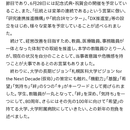
節目であり、6月28日には記念式典・祝賀会の開催を予定してい
ること、また、「伝統とは変革の連続である」という言葉に倣い、
「研究連携推進機構」や「統合IRセンター」、「DX推進室」等の設
立をはじめ、様々な変革を予定していることが述べられまし
た。
続けて、経営改善を目指すため、教員、医療職員、事務職員が
一体となった体制での取組を推進し、本学の教職員ひとり一人
が、現在の状況を自分のこととして、当事者意識や危機感を持
つことが大事であるとのお言葉もありました。
終わりに、大学の長期ビジョン「札幌医科大学ビジョン for
the Next Decade（仮称）」の策定にも触れ、「機動力」「基盤」「希
望」「気持ち」「絆」の5つの「キ」がキーワードとして掲げられま
した。学生、教職員が一丸となって、「絆」を深め、「気持ち」を一
つにして、80周年、さらにはその先の100年に向けて「希望」の
持てる大学、大学附属病院にしていきたい、との新年の抱負を
述べました。