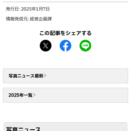
ト
発行日:
2025年1月7日
ッ
情報発信元
経営企画課
プ
に
この記事をシェアする
戻
X
f
L
る
シ
a
I
ェ
c
N
ア
e
E
b
で
写真ニュース最新
o
送
o
る
2025年一覧
k
シ
ェ
ア
写真ニュース