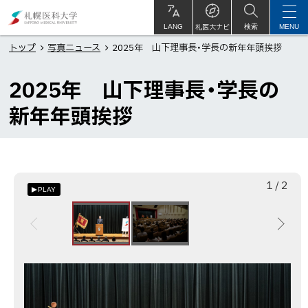
本
札
文
幌
札医大ナビ
サ
LANG
検索
MENU
イ
ト
へ
医
トップ
写真ニュース
2025年 山下理事長・学長の新年年頭挨拶
内
メ
科
2025年 山下理事長・学長の
ニ
大
ュ
学
新年年頭挨拶
ー
へ
枚
総
1
/
2
PLAY
目
数
画
像