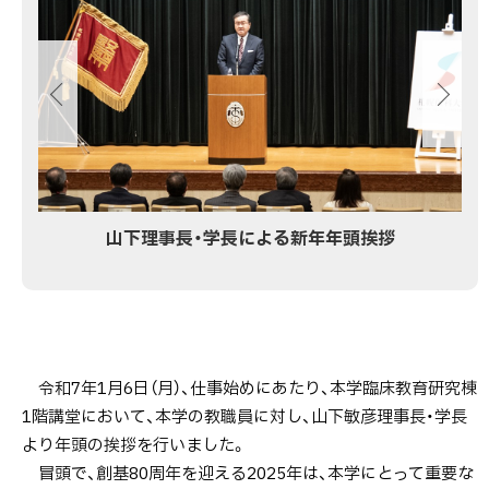
ス
ラ
イ
ド
集
山下理事長・学長による新年年頭挨拶
令和7年1月6日（月）、仕事始めにあたり、本学臨床教育研究棟
1階講堂において、本学の教職員に対し、山下敏彦理事長・学長
より年頭の挨拶を行いました。
冒頭で、創基80周年を迎える2025年は、本学にとって重要な