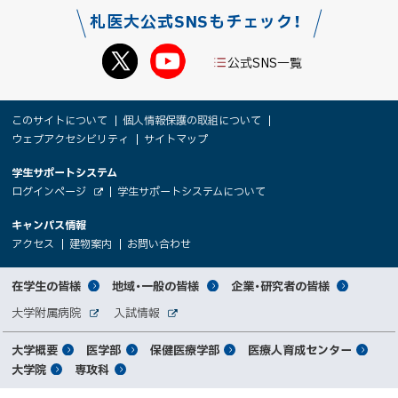
札医大公式SNSもチェック！
公式SNS一覧
本
サ
このサイトについて
個人情報保護の取組について
文
ウェブアクセシビリティ
サイトマップ
イ
へ
大
学生サポートシステム
メ
ト
（
ログインページ
学生サポートシステムについて
ニ
学
新
情
外
部
規
ュ
キャンパス情報
関
サ
ウ
報
ー
イ
（
（
（
ィ
アクセス
建物案内
お問い合わせ
ト
新
新
新
係
ン
へ
規
規
規
ド
サ
ウ
ウ
ウ
者
ウ
対
在学生の皆様
地域・一般の皆様
企業・研究者の皆様
ィ
ィ
ィ
で
イ
象
ン
ン
ン
開
向
関
大学附属病院
入試情報
ド
ド
ド
き
外
外
者
連
ウ
ウ
ウ
ま
ト
け
部
部
メ
で
で
で
大学概要
医学部
保健医療学部
医療人育成センター
す
サ
サ
別
サ
開
開
開
）
イ
イ
マ
大学院
専攻科
イ
き
き
き
メ
ト
ト
イ
ま
ま
ま
ン