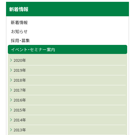
サ
ト
新着情報
ッ
イ
プ
新着情報
ド
に
お知らせ
戻
・
採用・募集
る
メ
イベント・セミナー案内
ニ
2020年
ュ
2019年
2018年
ー
2017年
2016年
2015年
2014年
2013年