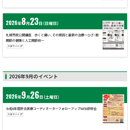
8
23
2026
年
月
日
（日曜日）
札幌市民公開講座 歩くと痛い、その原因と最新の治療～ひざ・股
関節の健康と人工関節術～
大学サイト
ト
2026年9月のイベント
ッ
プ
9
26
2026
に
年
月
日
（土曜日）
戻
令和8年度肝炎医療コーディネーターフォローアップWEB研修会
る
大学サイト