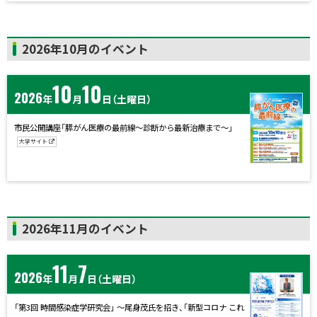
ト
2026年10月のイベント
ッ
プ
10
10
2026
に
年
月
日
（土曜日）
戻
市民公開講座「膵がん医療の最前線～診断から最新治療まで～」
る
大学サイト
ト
2026年11月のイベント
ッ
プ
11
7
2026
に
年
月
日
（土曜日）
戻
「第3回 時間感染症学研究会」 〜尾身茂氏を招き、「新型コロナ これ
る