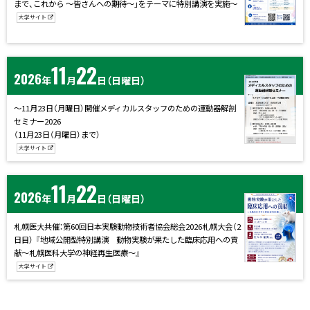
まで、これから ～皆さんへの期待～」をテーマに特別講演を実施〜
大学サイト
11
22
2026
年
月
日
（日曜日）
～11月23日（月曜日）開催メディカルスタッフのための運動器解剖
セミナー2026
（11月23日（月曜日）まで）
大学サイト
11
22
2026
年
月
日
（日曜日）
札幌医大共催：第60回日本実験動物技術者協会総会2026札幌大会（2
日目） 『地域公開型特別講演 動物実験が果たした臨床応用への貢
献～札幌医科大学の神経再生医療～』
大学サイト