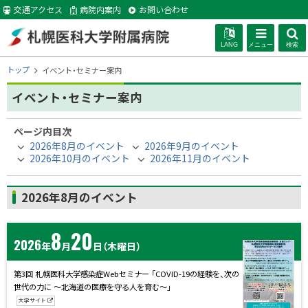
本
交通アクセス
病院内案内
お問い合わせ
文
へ
LANG
メニュー
検索
札幌医科大学附
現
トップ
イベント・セミナー案内
在
位
イベント・セミナー案内
属病院
置
の
ページ内目次
階
2026年8月のイベント
2026年9月のイベント
層
2026年10月のイベント
2026年11月のイベント
2026年8月のイベント
8
20
2026
年
月
日
（木曜日）
第3回 札幌医科大学感染症Webセミナー 「COVID-19の経験を、次の
世代の力に 〜北海道の医療を守る人を育む〜」
大学サイト